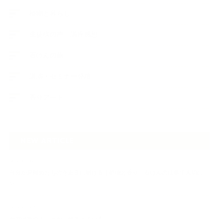
植物と暮らし
生徒様の声、講座感想
石けんの旅
講演・セミナー登壇
香りアート
NEW ARTICLE
2026.07.06
自分が見極めたものを正直に届ける｜植物と香り、石けんの仕事で大切に
し…
2026.07.01