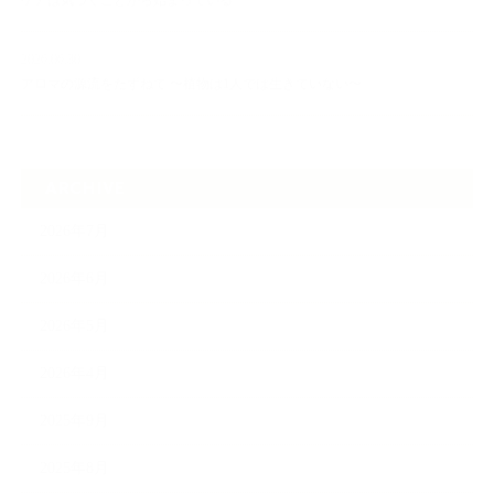
ケアは気づくことから始まっている
2026.06.30
アロマの源流をたずねて 〜植物は1人では生きていない〜
ARCHIVE
2026年7月
2026年6月
2026年5月
2026年4月
2025年9月
2025年8月