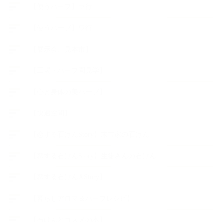
【使うハーブ】ラ行
【使うハーブ】ワ行
【展示会、見本市】
【工場・ハーブ園見学】
【心と身体の美ハーブ】
【快適空間】
【恋する石けんStory】末吉家の石けん
【恋する石けんStory】生徒さんの石けん
【恋する石けん®Story】
【暮らしアロマ＆ハーブレシピ】
【石けんとコスメの本】