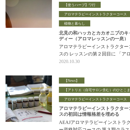
【使うハーブ】ワ行
アロマテラピーインストラクターコース
植物と暮らし
北見の和ハッカとカカオニブのキ
ディー（アロマレッスンの一息）
アロマテラピーインストラクター
スの レッスンの第２回目に 「ア
テラピーの歴史」をおさらいしま
2020.10.30
た。 沖縄からご参加の生徒さん
【News】
【アトリエ（自宅サロン含む）のひとこ
アロマテラピーインストラクターコース
アロマテラピーインストラクター
スの初回は情報格差を埋める
AEAJアロマテラピーインストラ
ー資格対応コースの 第３期クラ