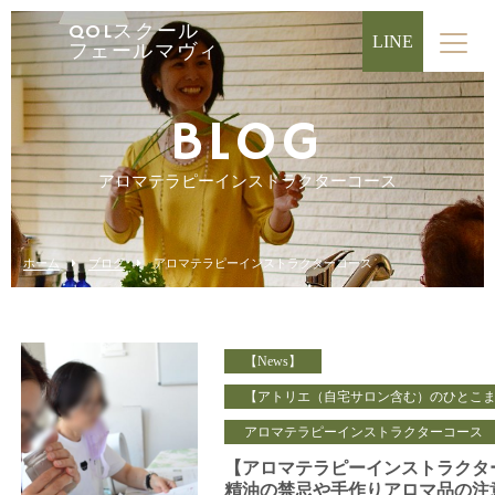
QOLスクール
LINE
フェールマヴィ
BLOG
アロマテラピーインストラクターコース
ホーム
ブログ
アロマテラピーインストラクターコース
【News】
【アトリエ（自宅サロン含む）のひとこ
アロマテラピーインストラクターコース
【アロマテラピーインストラクタ
精油の禁忌や手作りアロマ品の注