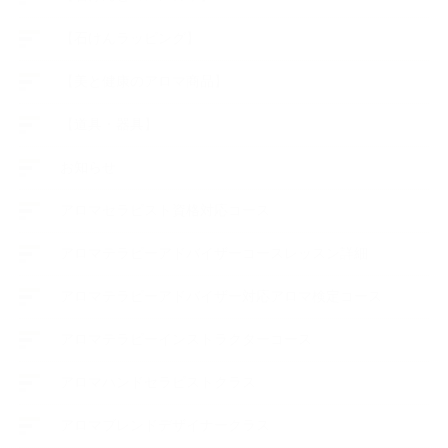
【石けんラッピング】
【美と健康のアロマ商品】
【道具・器具】
お知らせ
アロマセラピスト資格対応コース
アロマテラピーアドバイザーコースレッスン詳細
アロマテラピーアドバイザー対応アロマ検定コース
アロマテラピーインストラクターコース
アロマハンドセラピストクラス
アロマブレンドデザイナークラス