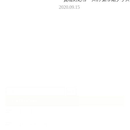
まりました。 1日６時間のロング
2020.09.15
ン。 トータル全９回のレッスン
&nbs…
検
索:
CATEGORY
【News】
【Lesson Report】