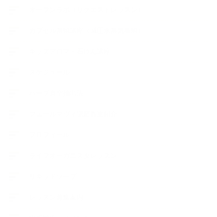
オープンラボ（リクエストレッスン）
カプセル蒸留講座（減圧水蒸気蒸留）
キッズアロマ・石けん講座
スケジュール
ハーブ真空抽出法
フェールマヴィ認定教室紹介
プロフィール
ライフオーガニスタレッスン
リキッドソープ
レッスン募集案内