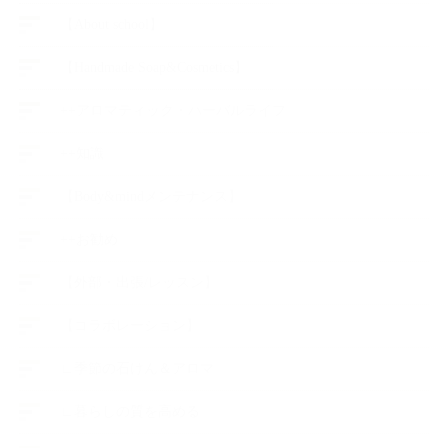
【About school】
【Handmade Soap&Cosmetics】
++アロマティック・ハーバルライフ
++知識
【Body&mindメンテナンス】
++お勧め
【外部・出張/レッスン】
【コラボレーション】
∟季節の石けん＆アロマ
∟暮らしの質を高める