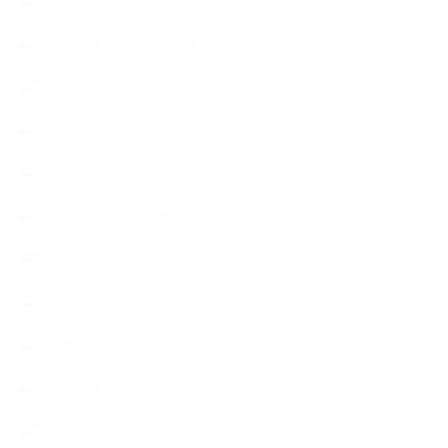
出張講座（イベント）
出張講座（企業・団体）
出張講座（住宅展示場）
季節のボタニカルタイム
市販の石けん
恋する石けん入門コース
恋する石けん探究コース
手作りコスメ・石けん学
手作り化粧品
教室便利グッズ
暮らしアロマ＋