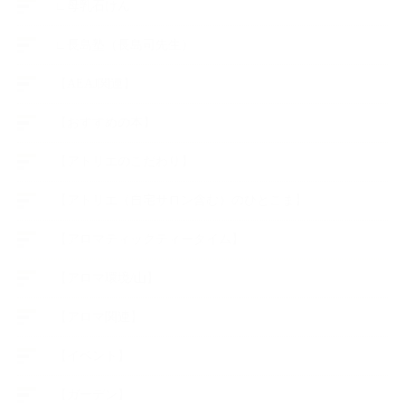
∟母乳石けん
∟長島塾（長島司先生）
【AEAJ関連】
【おすすめの本】
【アトリエのこだわり】
【アトリエ（自宅サロン含む）のひとこま】
【アロマティックティータイム】
【アロマ環境/山】
【アロマ関連】
【イベント】
【ガーデン】