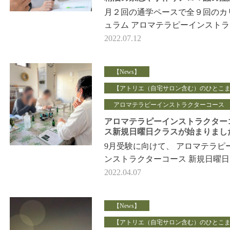
項の伝え方
月２回の通学ペースで全９回のカ
ュラム アロマテラピーインスト
ーコースの 最終回のレッスンが
2022.07.12
ました。 当スクールは、 …
【News】
【アトリエ（自宅サロン含む）のひとこ
アロマテラピーインストラクターコース
アロマテラピーインストラクター
ス新規日曜日クラスが始まりまし
9月受験に向けて、 アロマテラピ
ンストラクターコース 新規日曜
スが始まりました。 試験を受け
2022.04.07
またクリアして合格することは…
【News】
【アトリエ（自宅サロン含む）のひとこ