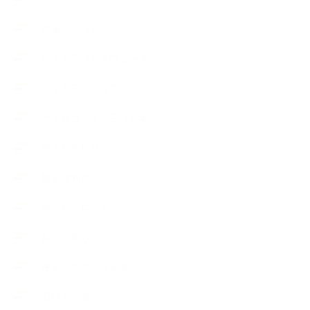
市販の石けん
恋する石けん入門コース
恋する石けん探究コース
手作りコスメ・石けん学
手作り化粧品
教室便利グッズ
暮らしアロマ＋
植物と暮らし
生徒様の声、講座感想
石けんの旅