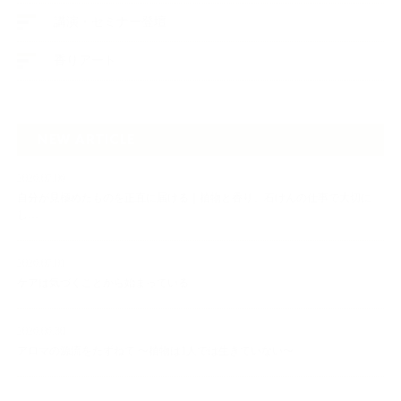
講演・セミナー登壇
香りアート
NEW ARTICLE
2026.07.06
自分が見極めたものを正直に届ける｜植物と香り、石けんの仕事で大切に
し…
2026.07.01
ケアは気づくことから始まっている
2026.06.30
アロマの源流をたずねて 〜植物は1人では生きていない〜