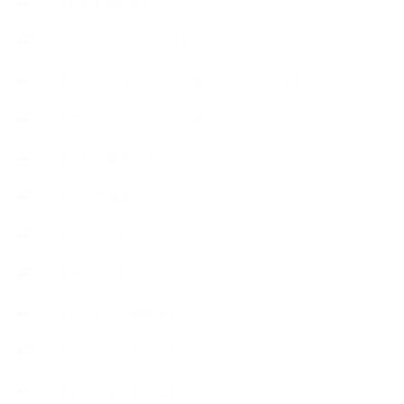
【おすすめの本】
【アトリエのこだわり】
【アトリエ（自宅サロン含む）のひとこま】
【アロマティックティータイム】
【アロマ環境/山】
【アロマ関連】
【イベント】
【ガーデン】
【セミナー、勉強会】
【ハーブクッキング】
【丁寧に暮らすこと】