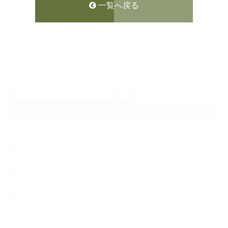
一覧へ戻る
検
索:
CATEGORY
【News】
【Lesson Report】
【About school】
【Handmade Soap&Cosmetics】
++アロマティック・ハーバルライフ