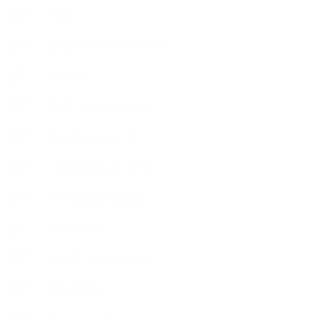
++知識
【Body&mindメンテナンス】
++お勧め
【外部・出張/レッスン】
【コラボレーション】
∟季節の石けん＆アロマ
∟暮らしの質を高める
∟母乳石けん
∟長島塾（長島司先生）
【AEAJ関連】