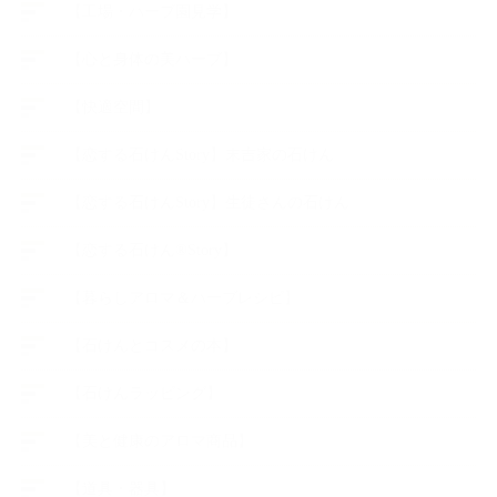
【工場・ハーブ園見学】
【心と身体の美ハーブ】
【快適空間】
【恋する石けんStory】末吉家の石けん
【恋する石けんStory】生徒さんの石けん
【恋する石けん®Story】
【暮らしアロマ＆ハーブレシピ】
【石けんとコスメの本】
【石けんラッピング】
【美と健康のアロマ商品】
【道具・器具】