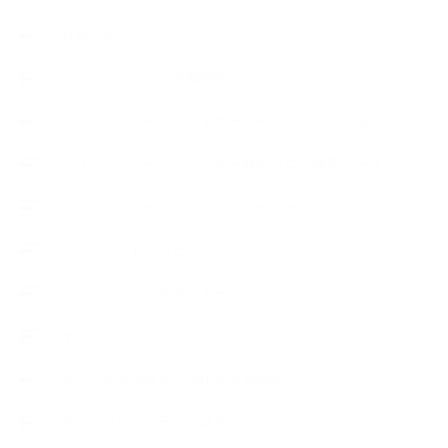
お知らせ
アロマセラピスト資格対応コース
アロマテラピーアドバイザーコースレッスン詳細
アロマテラピーアドバイザー対応アロマ検定コース
アロマテラピーインストラクターコース
アロマハンドセラピストクラス
アロマブレンドデザイナークラス
オープンラボ（リクエストレッスン）
カプセル蒸留講座（減圧水蒸気蒸留）
キッズアロマ・石けん講座