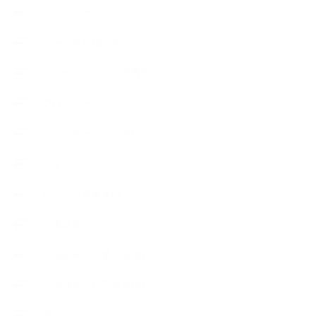
スケジュール
ハーブ真空抽出法
フェールマヴィ認定教室紹介
プロフィール
ライフオーガニスタレッスン
リキッドソープ
レッスン募集案内
出張講座（イベント）
出張講座（企業・団体）
出張講座（住宅展示場）
季節のボタニカルタイム