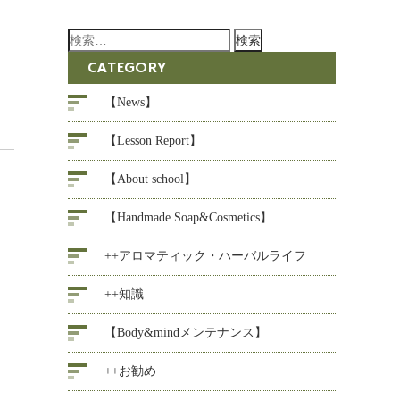
検
索:
CATEGORY
【News】
【Lesson Report】
【About school】
【Handmade Soap&Cosmetics】
++アロマティック・ハーバルライフ
++知識
【Body&mindメンテナンス】
++お勧め