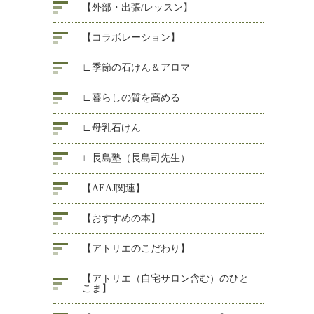
【外部・出張/レッスン】
【コラボレーション】
∟季節の石けん＆アロマ
∟暮らしの質を高める
∟母乳石けん
∟長島塾（長島司先生）
【AEAJ関連】
【おすすめの本】
【アトリエのこだわり】
【アトリエ（自宅サロン含む）のひと
こま】