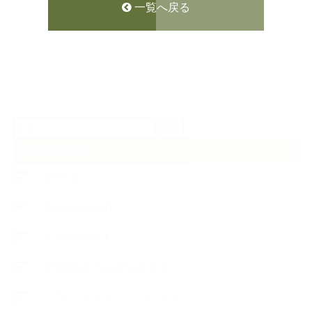
一覧へ戻る
検
索:
CATEGORY
【News】
【Lesson Report】
【About school】
【Handmade Soap&Cosmetics】
++アロマティック・ハーバルライフ