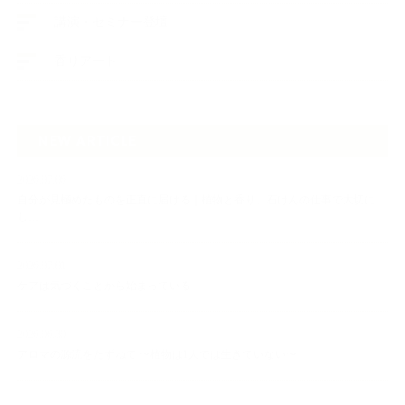
講演・セミナー登壇
香りアート
NEW ARTICLE
2026.07.06
自分が見極めたものを正直に届ける｜植物と香り、石けんの仕事で大切に
し…
2026.07.01
ケアは気づくことから始まっている
2026.06.30
アロマの源流をたずねて 〜植物は1人では生きていない〜