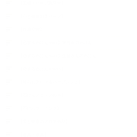
【工場・ハーブ園見学】
【心と身体の美ハーブ】
【快適空間】
【恋する石けんStory】末吉家の石けん
【恋する石けんStory】生徒さんの石けん
【恋する石けん®Story】
【暮らしアロマ＆ハーブレシピ】
【石けんとコスメの本】
【石けんラッピング】
【美と健康のアロマ商品】
【道具・器具】