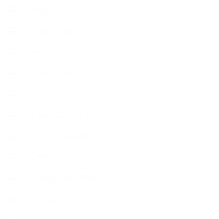
++知識
【Body&mindメンテナンス】
++お勧め
【外部・出張/レッスン】
【コラボレーション】
∟季節の石けん＆アロマ
∟暮らしの質を高める
∟母乳石けん
∟長島塾（長島司先生）
【AEAJ関連】