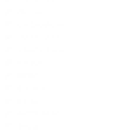
市販の石けん
恋する石けん入門コース
恋する石けん探究コース
手作りコスメ・石けん学
手作り化粧品
教室便利グッズ
暮らしアロマ＋
植物と暮らし
生徒様の声、講座感想
石けんの旅