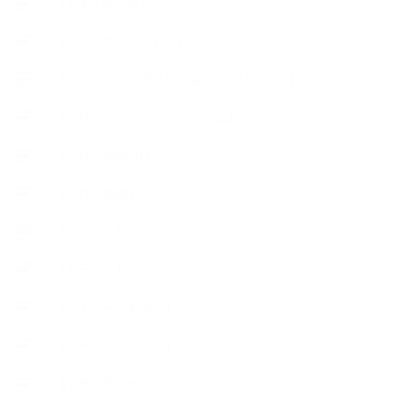
【おすすめの本】
【アトリエのこだわり】
【アトリエ（自宅サロン含む）のひとこま】
【アロマティックティータイム】
【アロマ環境/山】
【アロマ関連】
【イベント】
【ガーデン】
【セミナー、勉強会】
【ハーブクッキング】
【丁寧に暮らすこと】