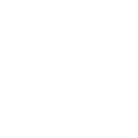
お知らせ
アロマセラピスト資格対応コース
アロマテラピーアドバイザーコースレッスン詳細
アロマテラピーアドバイザー対応アロマ検定コース
アロマテラピーインストラクターコース
アロマハンドセラピストクラス
アロマブレンドデザイナークラス
オープンラボ（リクエストレッスン）
カプセル蒸留講座（減圧水蒸気蒸留）
キッズアロマ・石けん講座