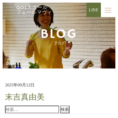
QOLスクール
LINE
フェールマヴィ
BLOG
ブログ
ホーム
ブログ
2025年09月12日
末吉真由美
検
索: