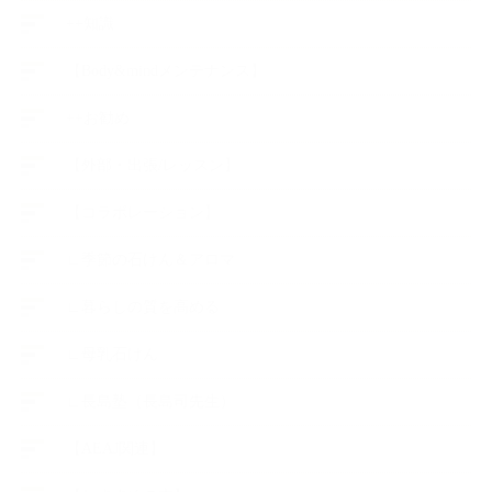
++知識
【Body&mindメンテナンス】
++お勧め
【外部・出張/レッスン】
【コラボレーション】
∟季節の石けん＆アロマ
∟暮らしの質を高める
∟母乳石けん
∟長島塾（長島司先生）
【AEAJ関連】