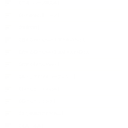
【工場・ハーブ園見学】
【心と身体の美ハーブ】
【快適空間】
【恋する石けんStory】末吉家の石けん
【恋する石けんStory】生徒さんの石けん
【恋する石けん®Story】
【暮らしアロマ＆ハーブレシピ】
【石けんとコスメの本】
【石けんラッピング】
【美と健康のアロマ商品】
【道具・器具】