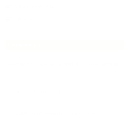
講演・セミナー登壇
香りアート
NEW ARTICLE
2026.07.06
自分が見極めたものを正直に届ける｜植物と香り、石けんの仕事で大切に
し…
2026.07.01
ケアは気づくことから始まっている
2026.06.30
アロマの源流をたずねて 〜植物は1人では生きていない〜