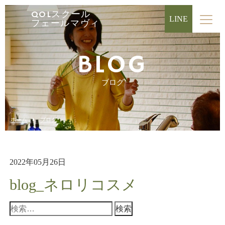
QOLスクール
LINE
フェールマヴィ
BLOG
ブログ
ホーム
ブログ
2022年05月26日
blog_ネロリコスメ
検
索: