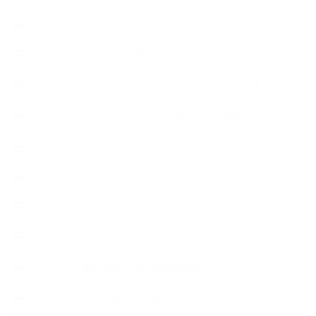
お知らせ
アロマセラピスト資格対応コース
アロマテラピーアドバイザーコースレッスン詳細
アロマテラピーアドバイザー対応アロマ検定コース
アロマテラピーインストラクターコース
アロマハンドセラピストクラス
アロマブレンドデザイナークラス
オープンラボ（リクエストレッスン）
カプセル蒸留講座（減圧水蒸気蒸留）
キッズアロマ・石けん講座