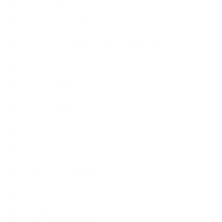
【おすすめの本】
【アトリエのこだわり】
【アトリエ（自宅サロン含む）のひとこま】
【アロマティックティータイム】
【アロマ環境/山】
【アロマ関連】
【イベント】
【ガーデン】
【セミナー、勉強会】
【ハーブクッキング】
【丁寧に暮らすこと】