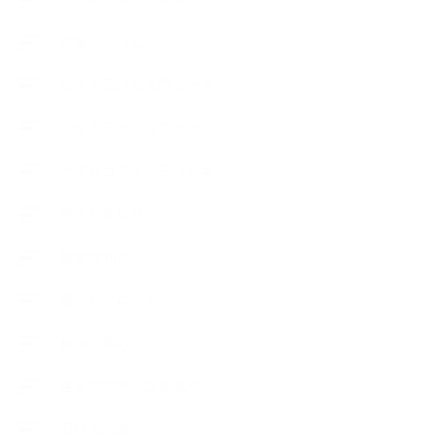
市販の石けん
恋する石けん入門コース
恋する石けん探究コース
手作りコスメ・石けん学
手作り化粧品
教室便利グッズ
暮らしアロマ＋
植物と暮らし
生徒様の声、講座感想
石けんの旅