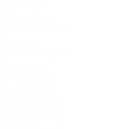
スケジュール
ハーブ真空抽出法
フェールマヴィ認定教室紹介
プロフィール
ライフオーガニスタレッスン
リキッドソープ
レッスン募集案内
出張講座（イベント）
出張講座（企業・団体）
出張講座（住宅展示場）
季節のボタニカルタイム