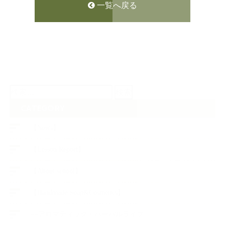
一覧へ戻る
検
索:
CATEGORY
【News】
【Lesson Report】
【About school】
【Handmade Soap&Cosmetics】
++アロマティック・ハーバルライフ