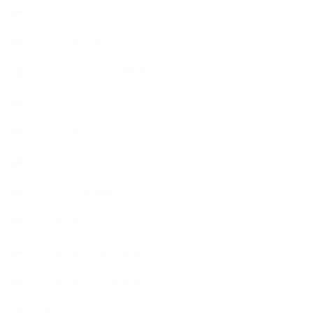
スケジュール
ハーブ真空抽出法
フェールマヴィ認定教室紹介
プロフィール
ライフオーガニスタレッスン
リキッドソープ
レッスン募集案内
出張講座（イベント）
出張講座（企業・団体）
出張講座（住宅展示場）
季節のボタニカルタイム