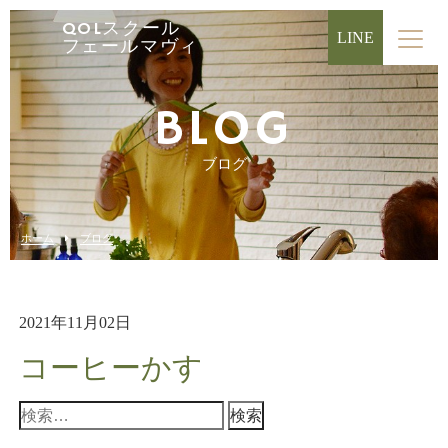
QOLスクール
LINE
フェールマヴィ
BLOG
ブログ
ホーム
ブログ
2021年11月02日
コーヒーかす
検
索: