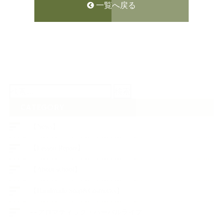
一覧へ戻る
検
索:
CATEGORY
【News】
【Lesson Report】
【About school】
【Handmade Soap&Cosmetics】
++アロマティック・ハーバルライフ