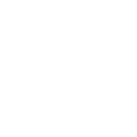
++知識
【Body&mindメンテナンス】
++お勧め
【外部・出張/レッスン】
【コラボレーション】
∟季節の石けん＆アロマ
∟暮らしの質を高める
∟母乳石けん
∟長島塾（長島司先生）
【AEAJ関連】