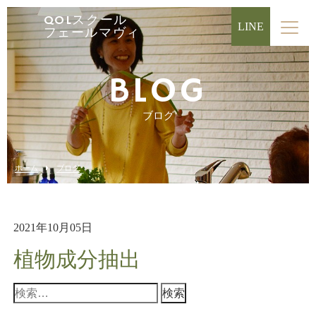
QOLスクール
LINE
フェールマヴィ
BLOG
ブログ
ホーム
ブログ
2021年10月05日
植物成分抽出
検
索: