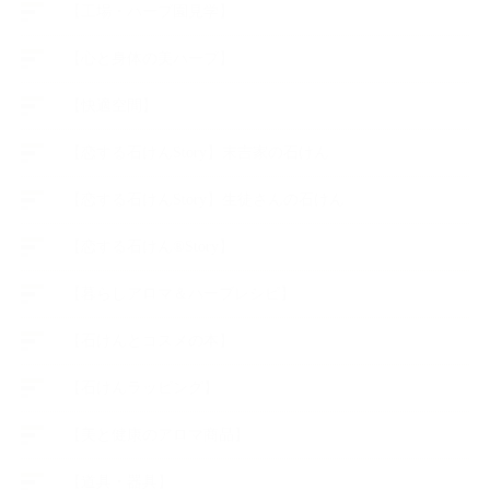
【工場・ハーブ園見学】
【心と身体の美ハーブ】
【快適空間】
【恋する石けんStory】末吉家の石けん
【恋する石けんStory】生徒さんの石けん
【恋する石けん®Story】
【暮らしアロマ＆ハーブレシピ】
【石けんとコスメの本】
【石けんラッピング】
【美と健康のアロマ商品】
【道具・器具】