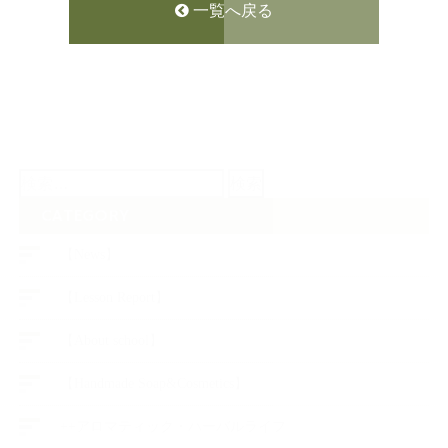
一覧へ戻る
検
索:
CATEGORY
【News】
【Lesson Report】
【About school】
【Handmade Soap&Cosmetics】
++アロマティック・ハーバルライフ