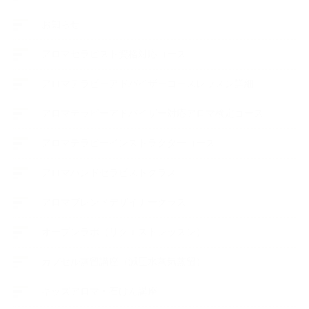
お知らせ
アロマセラピスト資格対応コース
アロマテラピーアドバイザーコースレッスン詳細
アロマテラピーアドバイザー対応アロマ検定コース
アロマテラピーインストラクターコース
アロマハンドセラピストクラス
アロマブレンドデザイナークラス
オープンラボ（リクエストレッスン）
カプセル蒸留講座（減圧水蒸気蒸留）
キッズアロマ・石けん講座