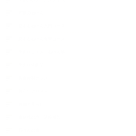
市販の石けん
恋する石けん入門コース
恋する石けん探究コース
手作りコスメ・石けん学
手作り化粧品
教室便利グッズ
暮らしアロマ＋
植物と暮らし
生徒様の声、講座感想
石けんの旅