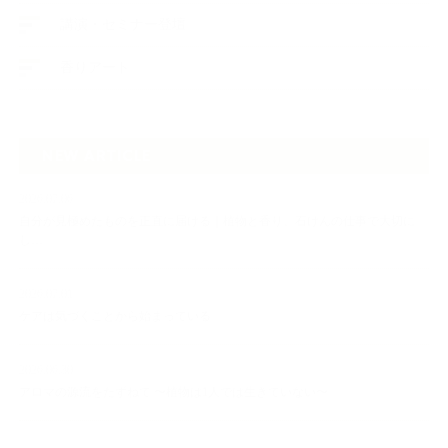
講演・セミナー登壇
香りアート
NEW ARTICLE
2026.07.06
自分が見極めたものを正直に届ける｜植物と香り、石けんの仕事で大切に
し…
2026.07.01
ケアは気づくことから始まっている
2026.06.30
アロマの源流をたずねて 〜植物は1人では生きていない〜