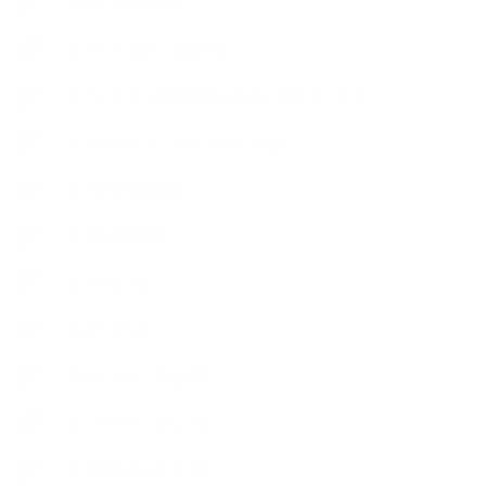
【おすすめの本】
【アトリエのこだわり】
【アトリエ（自宅サロン含む）のひとこま】
【アロマティックティータイム】
【アロマ環境/山】
【アロマ関連】
【イベント】
【ガーデン】
【セミナー、勉強会】
【ハーブクッキング】
【丁寧に暮らすこと】