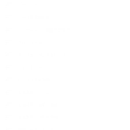
スケジュール
ハーブ真空抽出法
フェールマヴィ認定教室紹介
プロフィール
ライフオーガニスタレッスン
リキッドソープ
レッスン募集案内
出張講座（イベント）
出張講座（企業・団体）
出張講座（住宅展示場）
季節のボタニカルタイム