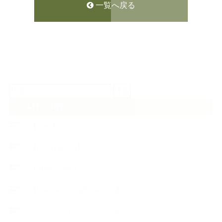
一覧へ戻る
検
索:
CATEGORY
【News】
【Lesson Report】
【About school】
【Handmade Soap&Cosmetics】
++アロマティック・ハーバルライフ