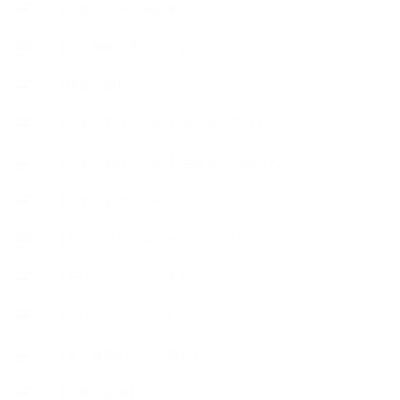
【工場・ハーブ園見学】
【心と身体の美ハーブ】
【快適空間】
【恋する石けんStory】末吉家の石けん
【恋する石けんStory】生徒さんの石けん
【恋する石けん®Story】
【暮らしアロマ＆ハーブレシピ】
【石けんとコスメの本】
【石けんラッピング】
【美と健康のアロマ商品】
【道具・器具】