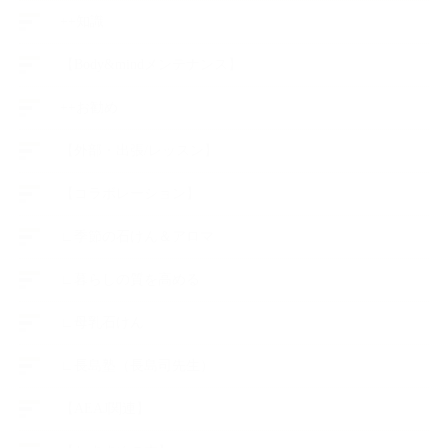
++知識
【Body&mindメンテナンス】
++お勧め
【外部・出張/レッスン】
【コラボレーション】
∟季節の石けん＆アロマ
∟暮らしの質を高める
∟母乳石けん
∟長島塾（長島司先生）
【AEAJ関連】