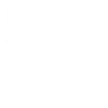
【おすすめの本】
【アトリエのこだわり】
【アトリエ（自宅サロン含む）のひとこま】
【アロマティックティータイム】
【アロマ環境/山】
【アロマ関連】
【イベント】
【ガーデン】
【セミナー、勉強会】
【ハーブクッキング】
【丁寧に暮らすこと】