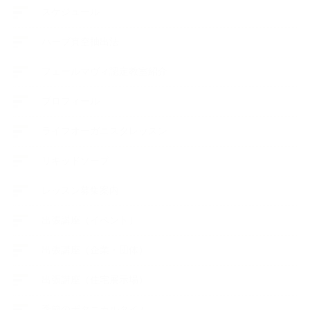
スケジュール
ハーブ真空抽出法
フェールマヴィ認定教室紹介
プロフィール
ライフオーガニスタレッスン
リキッドソープ
レッスン募集案内
出張講座（イベント）
出張講座（企業・団体）
出張講座（住宅展示場）
季節のボタニカルタイム