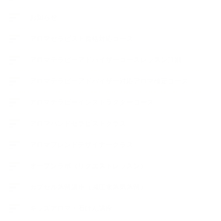
お知らせ
アロマセラピスト資格対応コース
アロマテラピーアドバイザーコースレッスン詳細
アロマテラピーアドバイザー対応アロマ検定コース
アロマテラピーインストラクターコース
アロマハンドセラピストクラス
アロマブレンドデザイナークラス
オープンラボ（リクエストレッスン）
カプセル蒸留講座（減圧水蒸気蒸留）
キッズアロマ・石けん講座