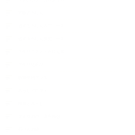
市販の石けん
恋する石けん入門コース
恋する石けん探究コース
手作りコスメ・石けん学
手作り化粧品
教室便利グッズ
暮らしアロマ＋
植物と暮らし
生徒様の声、講座感想
石けんの旅