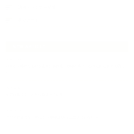
講演・セミナー登壇
香りアート
NEW ARTICLE
2026.07.06
自分が見極めたものを正直に届ける｜植物と香り、石けんの仕事で大切に
し…
2026.07.01
ケアは気づくことから始まっている
2026.06.30
アロマの源流をたずねて 〜植物は1人では生きていない〜