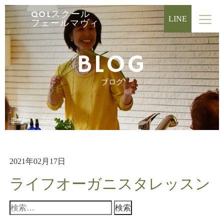
QOLスクール
LINE
フェールマヴィ
BLOG
ブログ
ホーム
ブログ
2021年02月17日
ライフオーガニスタレッスン
検
索: