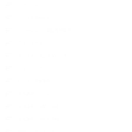
スケジュール
ハーブ真空抽出法
フェールマヴィ認定教室紹介
プロフィール
ライフオーガニスタレッスン
リキッドソープ
レッスン募集案内
出張講座（イベント）
出張講座（企業・団体）
出張講座（住宅展示場）
季節のボタニカルタイム