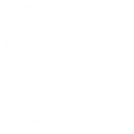
++知識
【Body&mindメンテナンス】
++お勧め
【外部・出張/レッスン】
【コラボレーション】
∟季節の石けん＆アロマ
∟暮らしの質を高める
∟母乳石けん
∟長島塾（長島司先生）
【AEAJ関連】