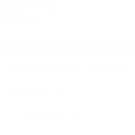
講演・セミナー登壇
香りアート
NEW ARTICLE
2026.07.06
自分が見極めたものを正直に届ける｜植物と香り、石けんの仕事で大切に
し…
2026.07.01
ケアは気づくことから始まっている
2026.06.30
アロマの源流をたずねて 〜植物は1人では生きていない〜