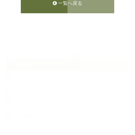
一覧へ戻る
検
索:
CATEGORY
【News】
【Lesson Report】
【About school】
【Handmade Soap&Cosmetics】
++アロマティック・ハーバルライフ