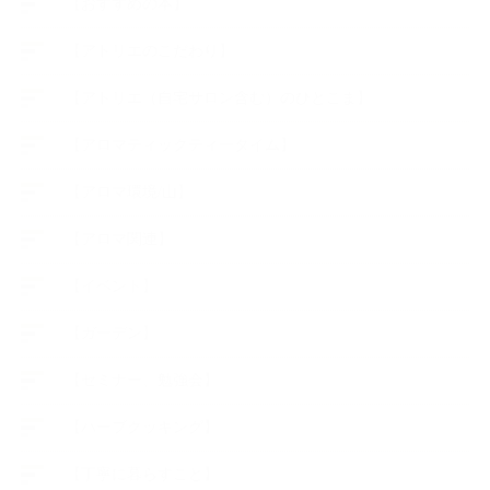
【おすすめの本】
【アトリエのこだわり】
【アトリエ（自宅サロン含む）のひとこま】
【アロマティックティータイム】
【アロマ環境/山】
【アロマ関連】
【イベント】
【ガーデン】
【セミナー、勉強会】
【ハーブクッキング】
【丁寧に暮らすこと】