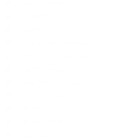
【工場・ハーブ園見学】
【心と身体の美ハーブ】
【快適空間】
【恋する石けんStory】末吉家の石けん
【恋する石けんStory】生徒さんの石けん
【恋する石けん®Story】
【暮らしアロマ＆ハーブレシピ】
【石けんとコスメの本】
【石けんラッピング】
【美と健康のアロマ商品】
【道具・器具】