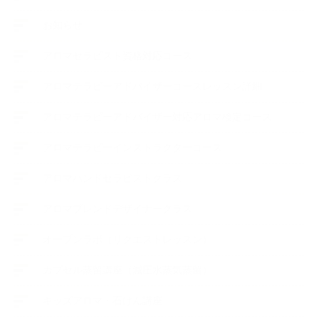
お知らせ
アロマセラピスト資格対応コース
アロマテラピーアドバイザーコースレッスン詳細
アロマテラピーアドバイザー対応アロマ検定コース
アロマテラピーインストラクターコース
アロマハンドセラピストクラス
アロマブレンドデザイナークラス
オープンラボ（リクエストレッスン）
カプセル蒸留講座（減圧水蒸気蒸留）
キッズアロマ・石けん講座