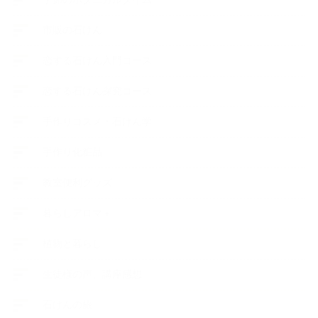
市販の石けん
恋する石けん入門コース
恋する石けん探究コース
手作りコスメ・石けん学
手作り化粧品
教室便利グッズ
暮らしアロマ＋
植物と暮らし
生徒様の声、講座感想
石けんの旅