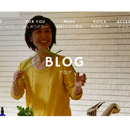
T
FOR YOU
MENU
VOICE
ACCE
ィについて
はじめての方へ
AEAJアロマ資格
受講生の声
アクセ
BLOG
ブログ