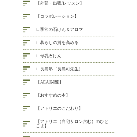
【外部・出張/レッスン】
【コラボレーション】
∟季節の石けん＆アロマ
∟暮らしの質を高める
∟母乳石けん
∟長島塾（長島司先生）
【AEAJ関連】
【おすすめの本】
【アトリエのこだわり】
【アトリエ（自宅サロン含む）のひと
こま】