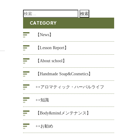
検
索:
CATEGORY
【News】
【Lesson Report】
【About school】
【Handmade Soap&Cosmetics】
++アロマティック・ハーバルライフ
++知識
【Body&mindメンテナンス】
++お勧め