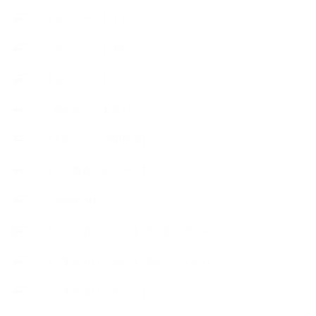
【使うハーブ】ヤ行
【使うハーブ】ラ行
【使うハーブ】ワ行
【展示会、見本市】
【工場・ハーブ園見学】
【心と身体の美ハーブ】
【快適空間】
【恋する石けんStory】末吉家の石けん
【恋する石けんStory】生徒さんの石けん
【恋する石けん®Story】