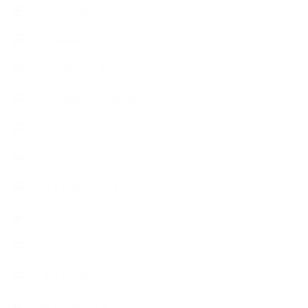
レッスン募集案内
出張講座（イベント）
出張講座（企業・団体）
出張講座（住宅展示場）
季節のボタニカルタイム
市販の石けん
恋する石けん入門コース
恋する石けん探究コース
手作りコスメ・石けん学
手作り化粧品
教室便利グッズ