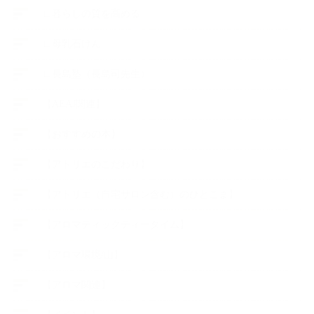
∟暮らしの質を高める
∟母乳石けん
∟長島塾（長島司先生）
【AEAJ関連】
【おすすめの本】
【アトリエのこだわり】
【アトリエ（自宅サロン含む）のひとこま】
【アロマティックティータイム】
【アロマ環境/山】
【アロマ関連】