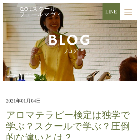
QOLスクール
LINE
フェールマヴィ
BLOG
ブログ
ホーム
ブログ
2021年01月04日
アロマテラピー検定は独学で
学ぶ？スクールで学ぶ？圧倒
的な違いとは？