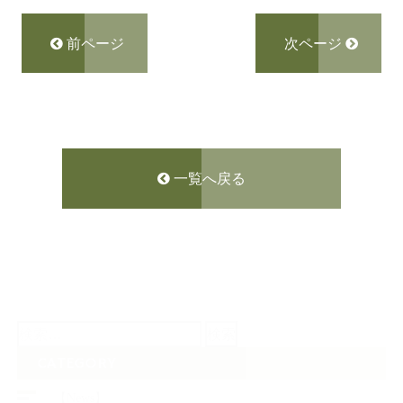
前ページ
次ページ
一覧へ戻る
検
索:
CATEGORY
【News】