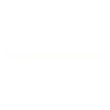
2026.07.01
ケアは気づくことから始まっている
2026.06.30
アロマの源流をたずねて 〜植物は1人では生きていない〜
ARCHIVE
2026年7月
2026年6月
2026年5月
2026年4月
2025年9月