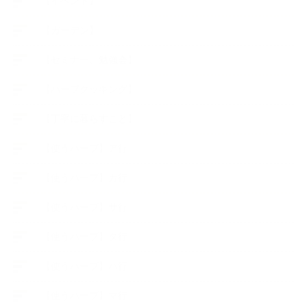
【イベント】
【ガーデン】
【セミナー、勉強会】
【ハーブクッキング】
【丁寧に暮らすこと】
【使うハーブ】ア行
【使うハーブ】カ行
【使うハーブ】サ行
【使うハーブ】タ行
【使うハーブ】ハ行
【使うハーブ】マ行