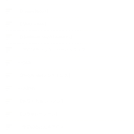
【Lesson Report】
【About school】
【Handmade Soap&Cosmetics】
++アロマティック・ハーバルライフ
++知識
【Body&mindメンテナンス】
++お勧め
【外部・出張/レッスン】
【コラボレーション】
∟季節の石けん＆アロマ