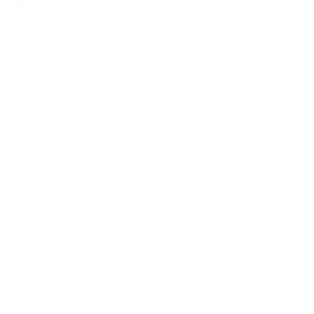
【暮らしアロマ＆ハーブレシピ】
【石けんとコスメの本】
【石けんラッピング】
【美と健康のアロマ商品】
【道具・器具】
お知らせ
アロマセラピスト資格対応コース
アロマテラピーアドバイザーコースレッスン詳細
アロマテラピーアドバイザー対応アロマ検定コース
アロマテラピーインストラクターコース
アロマハンドセラピストクラス