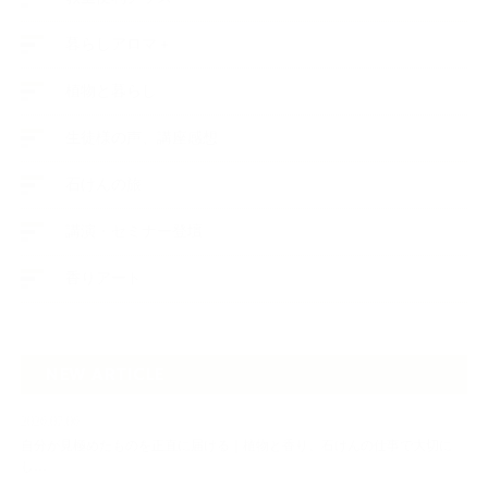
暮らしアロマ＋
植物と暮らし
生徒様の声、講座感想
石けんの旅
講演・セミナー登壇
香りアート
NEW ARTICLE
2026.07.06
自分が見極めたものを正直に届ける｜植物と香り、石けんの仕事で大切に
し…