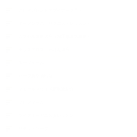
アロマブレンドデザイナークラス
オープンラボ（リクエストレッスン）
カプセル蒸留講座（減圧水蒸気蒸留）
キッズアロマ・石けん講座
スケジュール
ハーブ真空抽出法
フェールマヴィ認定教室紹介
プロフィール
ライフオーガニスタレッスン
リキッドソープ