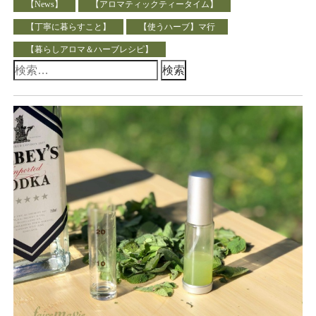
【News】
【アロマティックティータイム】
【丁寧に暮らすこと】
【使うハーブ】マ行
【暮らしアロマ＆ハーブレシピ】
検
索: