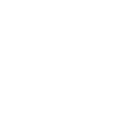
++知識
【Body&mindメンテナンス】
++お勧め
【外部・出張/レッスン】
【コラボレーション】
∟季節の石けん＆アロマ
∟暮らしの質を高める
∟母乳石けん
∟長島塾（長島司先生）
【AEAJ関連】