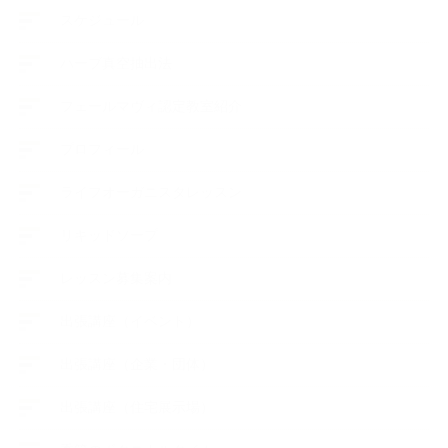
スケジュール
ハーブ真空抽出法
フェールマヴィ認定教室紹介
プロフィール
ライフオーガニスタレッスン
リキッドソープ
レッスン募集案内
出張講座（イベント）
出張講座（企業・団体）
出張講座（住宅展示場）