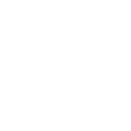
お知らせ
アロマセラピスト資格対応コース
アロマテラピーアドバイザーコースレッスン詳細
アロマテラピーアドバイザー対応アロマ検定コース
アロマテラピーインストラクターコース
アロマハンドセラピストクラス
アロマブレンドデザイナークラス
オープンラボ（リクエストレッスン）
カプセル蒸留講座（減圧水蒸気蒸留）
キッズアロマ・石けん講座