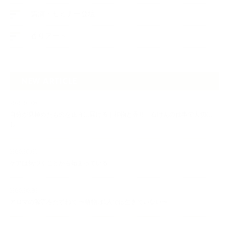
講演・セミナー登壇
香りアート
NEW ARTICLE
2026.07.06
自分が見極めたものを正直に届ける｜植物と香り、石けんの仕事で大切に
し…
2026.07.01
ケアは気づくことから始まっている
2026.06.30
アロマの源流をたずねて 〜植物は1人では生きていない〜