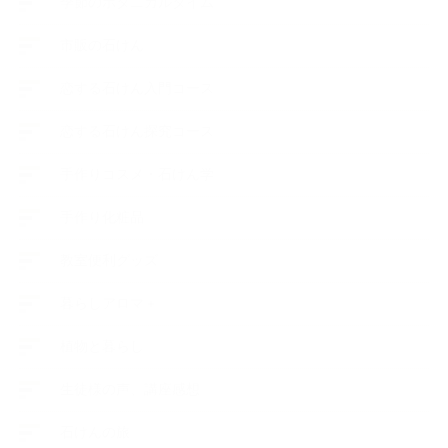
季節のボタニカルタイム
市販の石けん
恋する石けん入門コース
恋する石けん探究コース
手作りコスメ・石けん学
手作り化粧品
教室便利グッズ
暮らしアロマ＋
植物と暮らし
生徒様の声、講座感想
石けんの旅