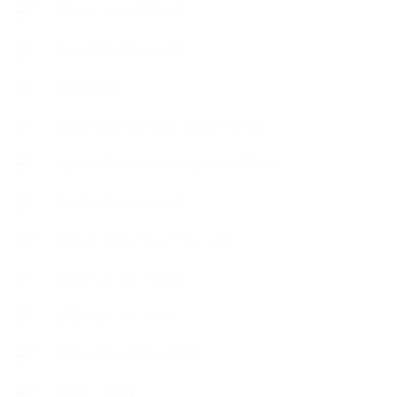
【工場・ハーブ園見学】
【心と身体の美ハーブ】
【快適空間】
【恋する石けんStory】末吉家の石けん
【恋する石けんStory】生徒さんの石けん
【恋する石けん®Story】
【暮らしアロマ＆ハーブレシピ】
【石けんとコスメの本】
【石けんラッピング】
【美と健康のアロマ商品】
【道具・器具】