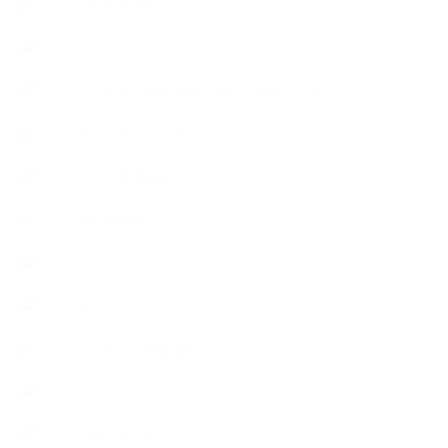
【おすすめの本】
【アトリエのこだわり】
【アトリエ（自宅サロン含む）のひとこま】
【アロマティックティータイム】
【アロマ環境/山】
【アロマ関連】
【イベント】
【ガーデン】
【セミナー、勉強会】
【ハーブクッキング】
【丁寧に暮らすこと】