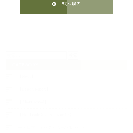
一覧へ戻る
検
索:
CATEGORY
【News】
【Lesson Report】
【About school】
【Handmade Soap&Cosmetics】
++アロマティック・ハーバルライフ