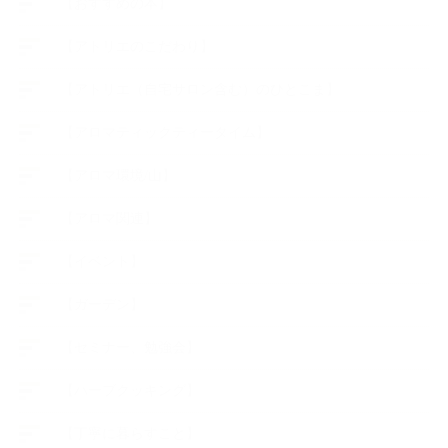
【おすすめの本】
【アトリエのこだわり】
【アトリエ（自宅サロン含む）のひとこま】
【アロマティックティータイム】
【アロマ環境/山】
【アロマ関連】
【イベント】
【ガーデン】
【セミナー、勉強会】
【ハーブクッキング】
【丁寧に暮らすこと】