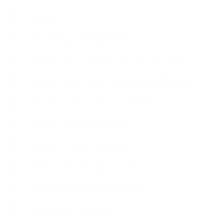
お知らせ
アロマセラピスト資格対応コース
アロマテラピーアドバイザーコースレッスン詳細
アロマテラピーアドバイザー対応アロマ検定コース
アロマテラピーインストラクターコース
アロマハンドセラピストクラス
アロマブレンドデザイナークラス
オープンラボ（リクエストレッスン）
カプセル蒸留講座（減圧水蒸気蒸留）
キッズアロマ・石けん講座