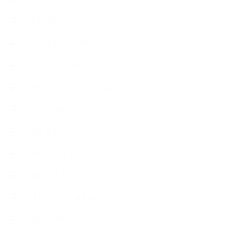
市販の石けん
恋する石けん入門コース
恋する石けん探究コース
手作りコスメ・石けん学
手作り化粧品
教室便利グッズ
暮らしアロマ＋
植物と暮らし
生徒様の声、講座感想
石けんの旅