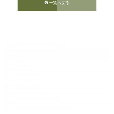
一覧へ戻る
検
索:
CATEGORY
【News】
【Lesson Report】
【About school】
【Handmade Soap&Cosmetics】
++アロマティック・ハーバルライフ