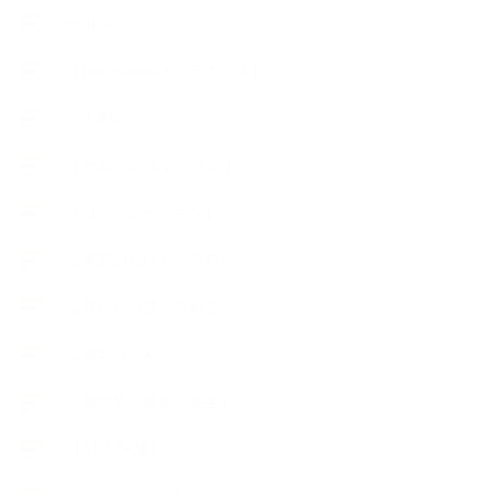
++知識
【Body&mindメンテナンス】
++お勧め
【外部・出張/レッスン】
【コラボレーション】
∟季節の石けん＆アロマ
∟暮らしの質を高める
∟母乳石けん
∟長島塾（長島司先生）
【AEAJ関連】