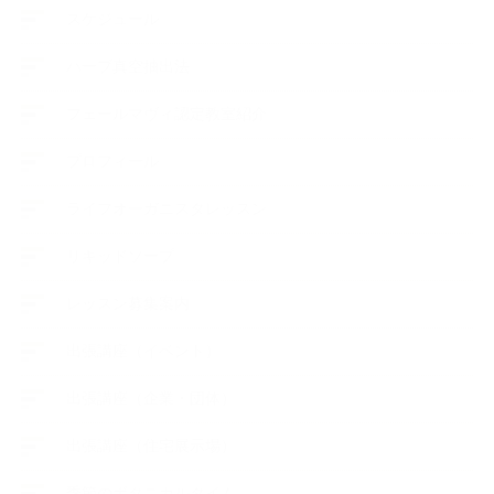
スケジュール
ハーブ真空抽出法
フェールマヴィ認定教室紹介
プロフィール
ライフオーガニスタレッスン
リキッドソープ
レッスン募集案内
出張講座（イベント）
出張講座（企業・団体）
出張講座（住宅展示場）
季節のボタニカルタイム