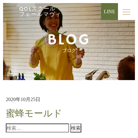
QOLスクール
LINE
フェールマヴィ
BLOG
ブログ
ホーム
ブログ
2020年10月25日
蜜蜂モールド
検
索: