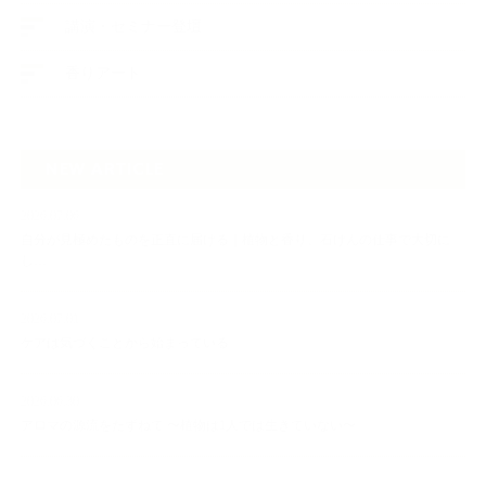
講演・セミナー登壇
香りアート
NEW ARTICLE
2026.07.06
自分が見極めたものを正直に届ける｜植物と香り、石けんの仕事で大切に
し…
2026.07.01
ケアは気づくことから始まっている
2026.06.30
アロマの源流をたずねて 〜植物は1人では生きていない〜