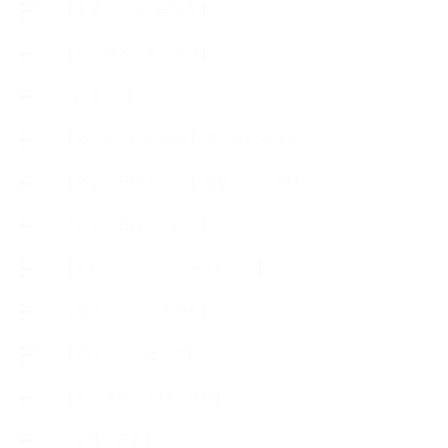
【工場・ハーブ園見学】
【心と身体の美ハーブ】
【快適空間】
【恋する石けんStory】末吉家の石けん
【恋する石けんStory】生徒さんの石けん
【恋する石けん®Story】
【暮らしアロマ＆ハーブレシピ】
【石けんとコスメの本】
【石けんラッピング】
【美と健康のアロマ商品】
【道具・器具】