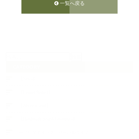
一覧へ戻る
検
索:
CATEGORY
【News】
【Lesson Report】
【About school】
【Handmade Soap&Cosmetics】
++アロマティック・ハーバルライフ