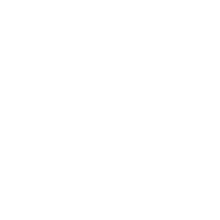
【おすすめの本】
【アトリエのこだわり】
【アトリエ（自宅サロン含む）のひとこま】
【アロマティックティータイム】
【アロマ環境/山】
【アロマ関連】
【イベント】
【ガーデン】
【セミナー、勉強会】
【ハーブクッキング】
【丁寧に暮らすこと】