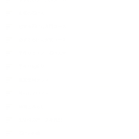
市販の石けん
恋する石けん入門コース
恋する石けん探究コース
手作りコスメ・石けん学
手作り化粧品
教室便利グッズ
暮らしアロマ＋
植物と暮らし
生徒様の声、講座感想
石けんの旅