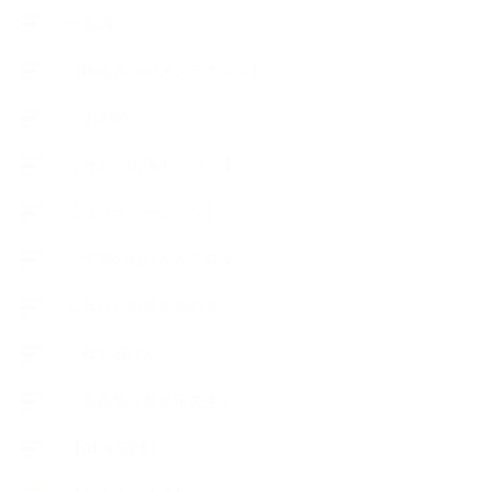
++知識
【Body&mindメンテナンス】
++お勧め
【外部・出張/レッスン】
【コラボレーション】
∟季節の石けん＆アロマ
∟暮らしの質を高める
∟母乳石けん
∟長島塾（長島司先生）
【AEAJ関連】