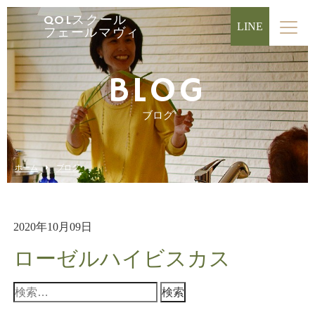
QOLスクール
LINE
フェールマヴィ
BLOG
ブログ
ホーム
ブログ
2020年10月09日
ローゼルハイビスカス
検
索: