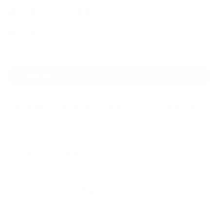
講演・セミナー登壇
香りアート
NEW ARTICLE
2026.07.06
自分が見極めたものを正直に届ける｜植物と香り、石けんの仕事で大切に
し…
2026.07.01
ケアは気づくことから始まっている
2026.06.30
アロマの源流をたずねて 〜植物は1人では生きていない〜