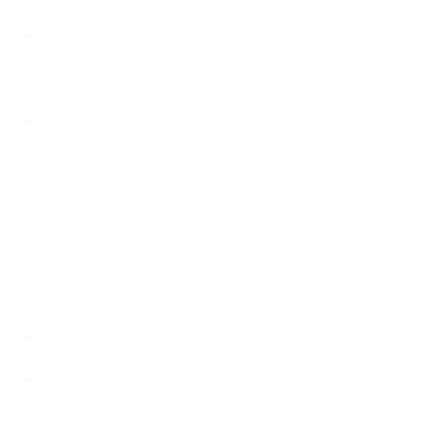
お知らせ
アロマセラピスト資格対応コース
アロマテラピーアドバイザーコースレッスン詳細
アロマテラピーアドバイザー対応アロマ検定コース
アロマテラピーインストラクターコース
アロマハンドセラピストクラス
アロマブレンドデザイナークラス
オープンラボ（リクエストレッスン）
カプセル蒸留講座（減圧水蒸気蒸留）
キッズアロマ・石けん講座