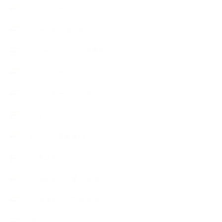
スケジュール
ハーブ真空抽出法
フェールマヴィ認定教室紹介
プロフィール
ライフオーガニスタレッスン
リキッドソープ
レッスン募集案内
出張講座（イベント）
出張講座（企業・団体）
出張講座（住宅展示場）
季節のボタニカルタイム