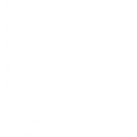
【工場・ハーブ園見学】
【心と身体の美ハーブ】
【快適空間】
【恋する石けんStory】末吉家の石けん
【恋する石けんStory】生徒さんの石けん
【恋する石けん®Story】
【暮らしアロマ＆ハーブレシピ】
【石けんとコスメの本】
【石けんラッピング】
【美と健康のアロマ商品】
【道具・器具】