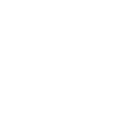
キッズアロマ・石けん講座
スケジュール
ハーブ真空抽出法
フェールマヴィ認定教室紹介
プロフィール
ライフオーガニスタレッスン
リキッドソープ
レッスン募集案内
出張講座（イベント）
出張講座（企業・団体）
出張講座（住宅展示場）