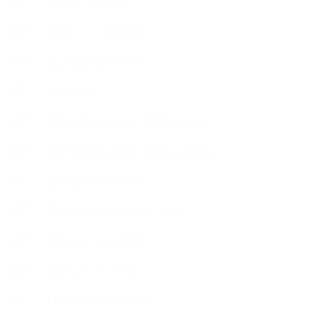
【展示会、見本市】
【工場・ハーブ園見学】
【心と身体の美ハーブ】
【快適空間】
【恋する石けんStory】末吉家の石けん
【恋する石けんStory】生徒さんの石けん
【恋する石けん®Story】
【暮らしアロマ＆ハーブレシピ】
【石けんとコスメの本】
【石けんラッピング】
【美と健康のアロマ商品】