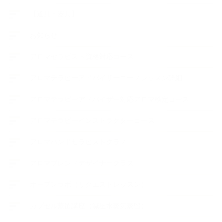
【道具・器具】
お知らせ
アロマセラピスト資格対応コース
アロマテラピーアドバイザーコースレッスン詳細
アロマテラピーアドバイザー対応アロマ検定コース
アロマテラピーインストラクターコース
アロマハンドセラピストクラス
アロマブレンドデザイナークラス
オープンラボ（リクエストレッスン）
カプセル蒸留講座（減圧水蒸気蒸留）