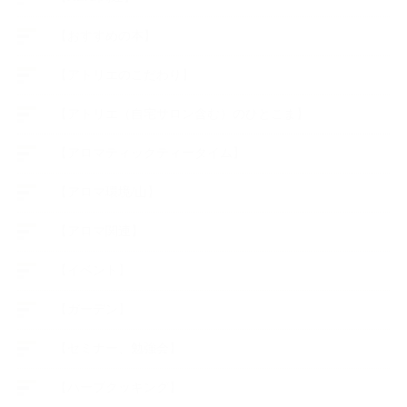
【おすすめの本】
【アトリエのこだわり】
【アトリエ（自宅サロン含む）のひとこま】
【アロマティックティータイム】
【アロマ環境/山】
【アロマ関連】
【イベント】
【ガーデン】
【セミナー、勉強会】
【ハーブクッキング】