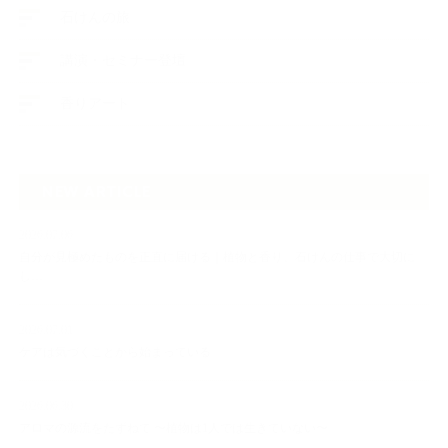
石けんの旅
講演・セミナー登壇
香りアート
NEW ARTICLE
2026.07.06
自分が見極めたものを正直に届ける｜植物と香り、石けんの仕事で大切に
し…
2026.07.01
ケアは気づくことから始まっている
2026.06.30
アロマの源流をたずねて 〜植物は1人では生きていない〜