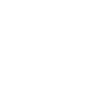
++アロマティック・ハーバルライフ
++知識
【Body&mindメンテナンス】
++お勧め
【外部・出張/レッスン】
【コラボレーション】
∟季節の石けん＆アロマ
∟暮らしの質を高める
∟母乳石けん
∟長島塾（長島司先生）
【AEAJ関連】