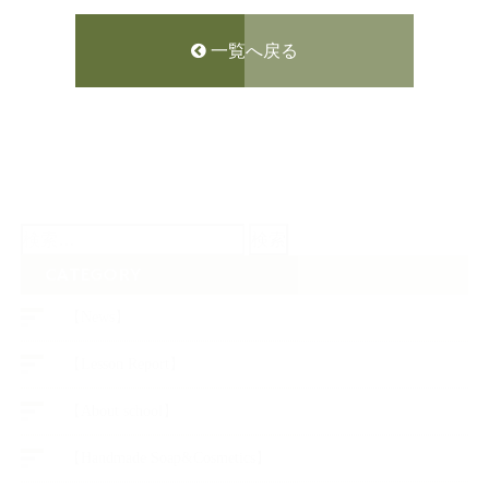
一覧へ戻る
検
索:
CATEGORY
【News】
【Lesson Report】
【About school】
【Handmade Soap&Cosmetics】