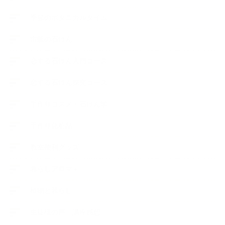
季節のボタニカルタイム
市販の石けん
恋する石けん入門コース
恋する石けん探究コース
手作りコスメ・石けん学
手作り化粧品
教室便利グッズ
暮らしアロマ＋
植物と暮らし
生徒様の声、講座感想