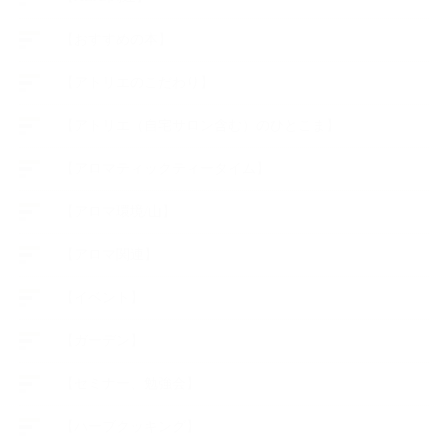
【おすすめの本】
【アトリエのこだわり】
【アトリエ（自宅サロン含む）のひとこま】
【アロマティックティータイム】
【アロマ環境/山】
【アロマ関連】
【イベント】
【ガーデン】
【セミナー、勉強会】
【ハーブクッキング】