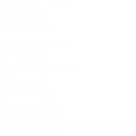
キッズアロマ・石けん講座
スケジュール
ハーブ真空抽出法
フェールマヴィ認定教室紹介
プロフィール
ライフオーガニスタレッスン
リキッドソープ
レッスン募集案内
出張講座（イベント）
出張講座（企業・団体）
出張講座（住宅展示場）