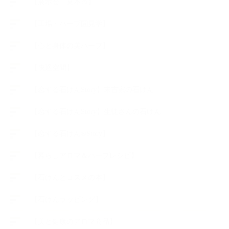
【展示会、見本市】
【工場・ハーブ園見学】
【心と身体の美ハーブ】
【快適空間】
【恋する石けんStory】末吉家の石けん
【恋する石けんStory】生徒さんの石けん
【恋する石けん®Story】
【暮らしアロマ＆ハーブレシピ】
【石けんとコスメの本】
【石けんラッピング】
【美と健康のアロマ商品】