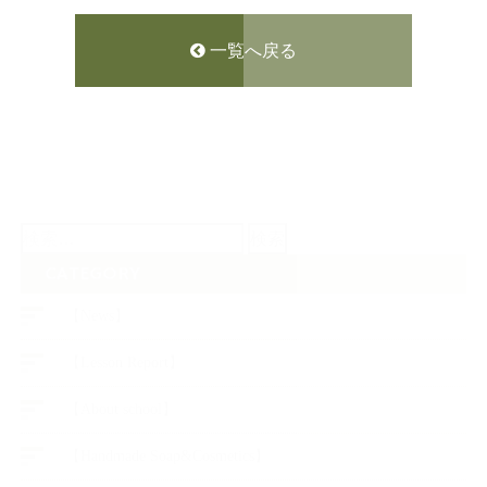
一覧へ戻る
検
索:
CATEGORY
【News】
【Lesson Report】
【About school】
【Handmade Soap&Cosmetics】