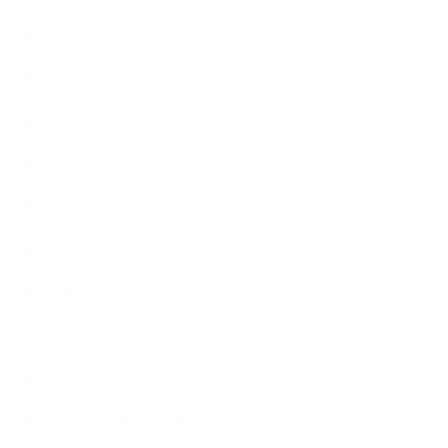
季節のボタニカルタイム
市販の石けん
恋する石けん入門コース
恋する石けん探究コース
手作りコスメ・石けん学
手作り化粧品
教室便利グッズ
暮らしアロマ＋
植物と暮らし
生徒様の声、講座感想