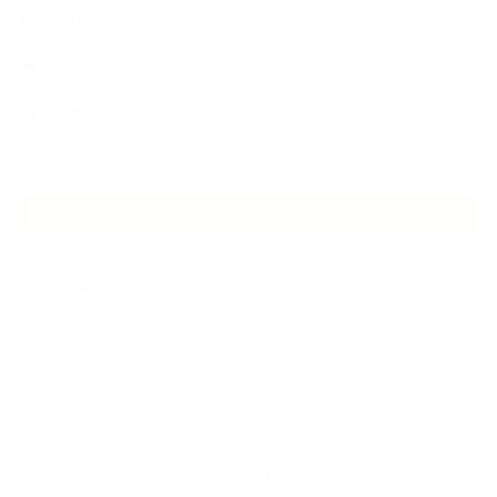
石けんの旅
講演・セミナー登壇
香りアート
NEW ARTICLE
2026.07.06
自分が見極めたものを正直に届ける｜植物と香り、石けんの仕事で大切に
し…
2026.07.01
ケアは気づくことから始まっている
2026.06.30
アロマの源流をたずねて 〜植物は1人では生きていない〜