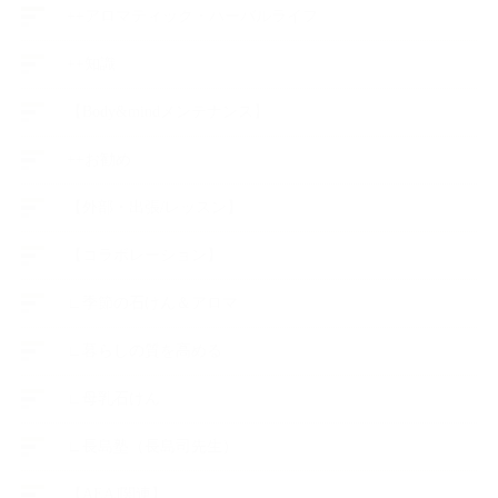
++アロマティック・ハーバルライフ
++知識
【Body&mindメンテナンス】
++お勧め
【外部・出張/レッスン】
【コラボレーション】
∟季節の石けん＆アロマ
∟暮らしの質を高める
∟母乳石けん
∟長島塾（長島司先生）
【AEAJ関連】