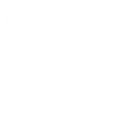
【道具・器具】
お知らせ
アロマセラピスト資格対応コース
アロマテラピーアドバイザーコースレッスン詳細
アロマテラピーアドバイザー対応アロマ検定コース
アロマテラピーインストラクターコース
アロマハンドセラピストクラス
アロマブレンドデザイナークラス
オープンラボ（リクエストレッスン）
カプセル蒸留講座（減圧水蒸気蒸留）