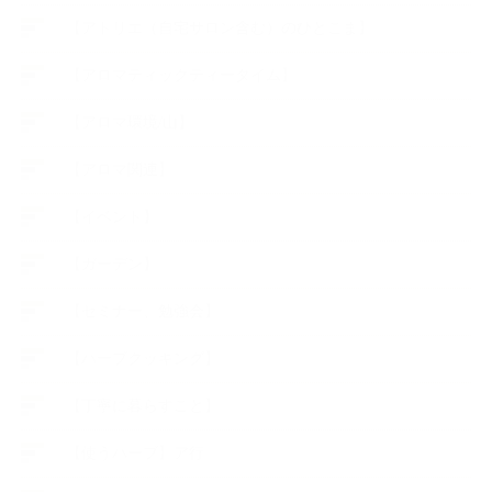
【アトリエ（自宅サロン含む）のひとこま】
【アロマティックティータイム】
【アロマ環境/山】
【アロマ関連】
【イベント】
【ガーデン】
【セミナー、勉強会】
【ハーブクッキング】
【丁寧に暮らすこと】
【使うハーブ】ア行