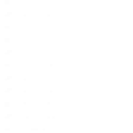
【使うハーブ】カ行
【使うハーブ】サ行
【使うハーブ】タ行
【使うハーブ】ハ行
【使うハーブ】マ行
【使うハーブ】ヤ行
【使うハーブ】ラ行
【使うハーブ】ワ行
【展示会、見本市】
【工場・ハーブ園見学】
【心と身体の美ハーブ】