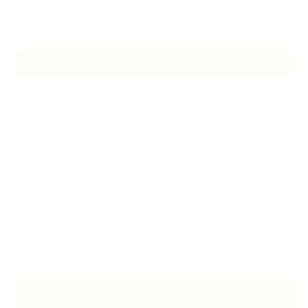
香りアート
NEW ARTICLE
2026.07.06
自分が見極めたものを正直に届ける｜植物と香り、石けんの仕事で大切に
し…
2026.07.01
ケアは気づくことから始まっている
2026.06.30
アロマの源流をたずねて 〜植物は1人では生きていない〜
ARCHIVE