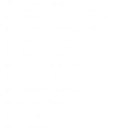
アロマセラピスト資格対応コース
アロマテラピーアドバイザーコースレッスン詳細
アロマテラピーアドバイザー対応アロマ検定コース
アロマテラピーインストラクターコース
アロマハンドセラピストクラス
アロマブレンドデザイナークラス
オープンラボ（リクエストレッスン）
カプセル蒸留講座（減圧水蒸気蒸留）
キッズアロマ・石けん講座
スケジュール
ハーブ真空抽出法