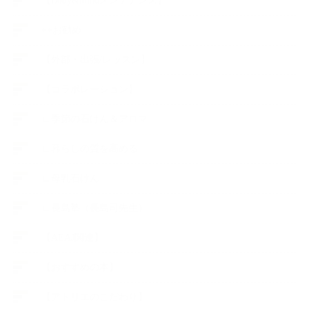
【Body&mindメンテナンス】
++お勧め
【外部・出張/レッスン】
【コラボレーション】
∟季節の石けん＆アロマ
∟暮らしの質を高める
∟母乳石けん
∟長島塾（長島司先生）
【AEAJ関連】
【おすすめの本】
【アトリエのこだわり】