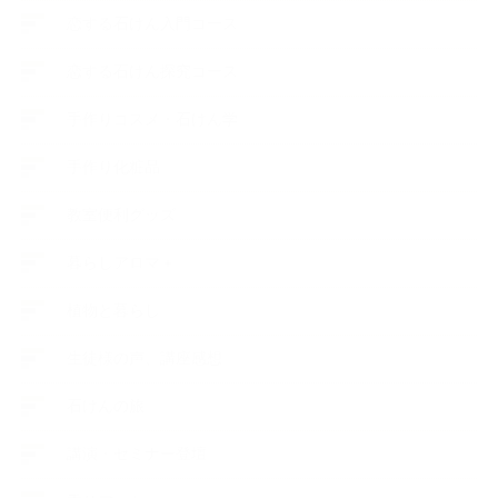
恋する石けん入門コース
恋する石けん探究コース
手作りコスメ・石けん学
手作り化粧品
教室便利グッズ
暮らしアロマ＋
植物と暮らし
生徒様の声、講座感想
石けんの旅
講演・セミナー登壇