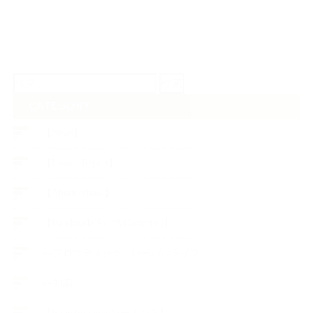
検
索:
CATEGORY
【News】
【Lesson Report】
【About school】
【Handmade Soap&Cosmetics】
++アロマティック・ハーバルライフ
++知識