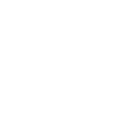
【快適空間】
【恋する石けんStory】末吉家の石けん
【恋する石けんStory】生徒さんの石けん
【恋する石けん®Story】
【暮らしアロマ＆ハーブレシピ】
【石けんとコスメの本】
【石けんラッピング】
【美と健康のアロマ商品】
【道具・器具】
お知らせ