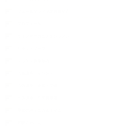
フェールマヴィ認定教室紹介
プロフィール
ライフオーガニスタレッスン
リキッドソープ
レッスン募集案内
出張講座（イベント）
出張講座（企業・団体）
出張講座（住宅展示場）
季節のボタニカルタイム
市販の石けん