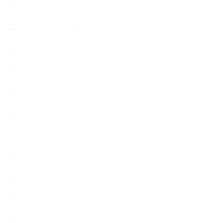
【ガーデン】
【セミナー、勉強会】
【ハーブクッキング】
【丁寧に暮らすこと】
【使うハーブ】ア行
【使うハーブ】カ行
【使うハーブ】サ行
【使うハーブ】タ行
【使うハーブ】ハ行
【使うハーブ】マ行
【使うハーブ】ヤ行