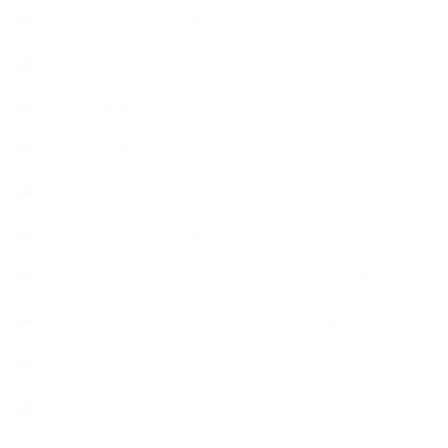
【石けんとコスメの本】
【石けんラッピング】
【美と健康のアロマ商品】
【道具・器具】
お知らせ
アロマセラピスト資格対応コース
アロマテラピーアドバイザーコースレッスン詳細
アロマテラピーアドバイザー対応アロマ検定コース
アロマテラピーインストラクターコース
アロマハンドセラピストクラス