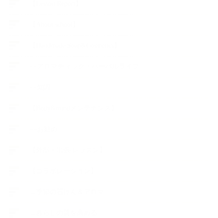
【Lesson Report】
【About school】
【Handmade Soap&Cosmetics】
++アロマティック・ハーバルライフ
++知識
【Body&mindメンテナンス】
++お勧め
【外部・出張/レッスン】
【コラボレーション】
∟季節の石けん＆アロマ
∟暮らしの質を高める