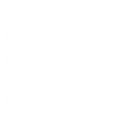
出張講座（イベント）
出張講座（企業・団体）
出張講座（住宅展示場）
季節のボタニカルタイム
市販の石けん
恋する石けん入門コース
恋する石けん探究コース
手作りコスメ・石けん学
手作り化粧品
教室便利グッズ