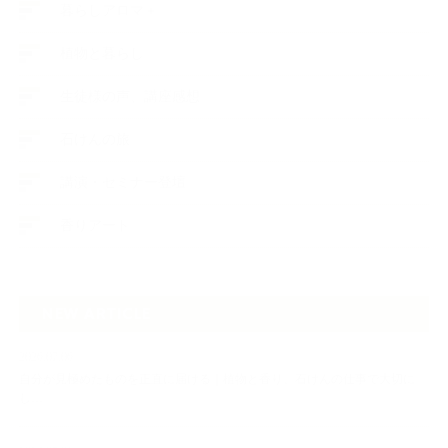
暮らしアロマ＋
植物と暮らし
生徒様の声、講座感想
石けんの旅
講演・セミナー登壇
香りアート
NEW ARTICLE
2026.07.06
自分が見極めたものを正直に届ける｜植物と香り、石けんの仕事で大切に
し…