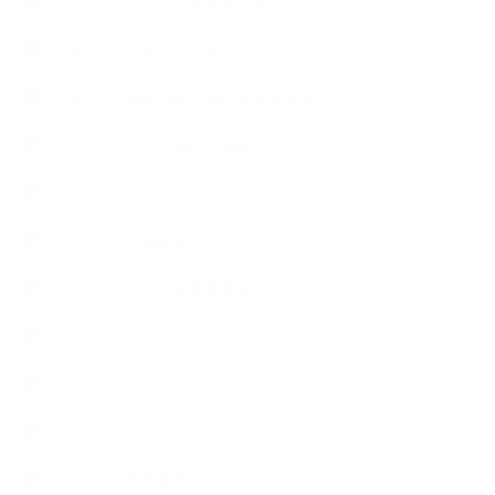
アロマブレンドデザイナークラス
オープンラボ（リクエストレッスン）
カプセル蒸留講座（減圧水蒸気蒸留）
キッズアロマ・石けん講座
スケジュール
ハーブ真空抽出法
フェールマヴィ認定教室紹介
プロフィール
ライフオーガニスタレッスン
リキッドソープ
レッスン募集案内