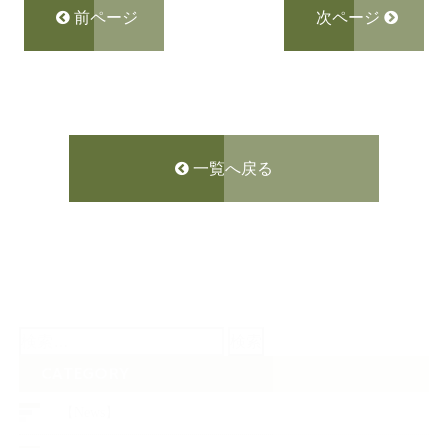
前ページ
次ページ
一覧へ戻る
検
索:
CATEGORY
【News】