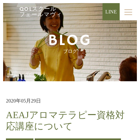
QOLスクール
LINE
フェールマヴィ
BLOG
ブログ
ホーム
ブログ
2020年05月29日
AEAJアロマテラピー資格対
応講座について