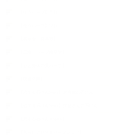
【使うハーブ】ラ行
【使うハーブ】ワ行
【展示会、見本市】
【工場・ハーブ園見学】
【心と身体の美ハーブ】
【快適空間】
【恋する石けんStory】末吉家の石けん
【恋する石けんStory】生徒さんの石けん
【恋する石けん®Story】
【暮らしアロマ＆ハーブレシピ】