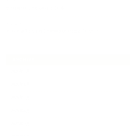
2026.07.01
ケアは気づくことから始まっている
2026.06.30
アロマの源流をたずねて 〜植物は1人では生きていない〜
ARCHIVE
2026年7月
2026年6月
2026年5月
2026年4月
2025年9月