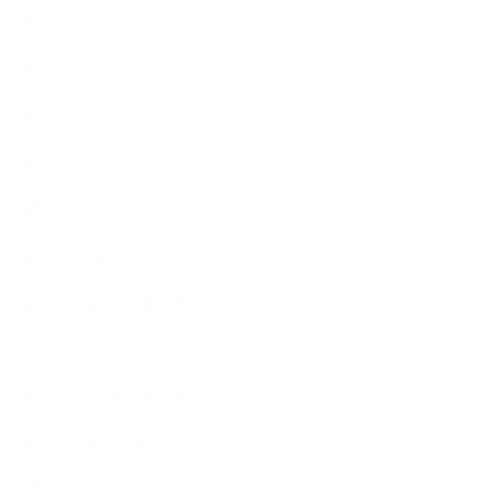
++知識
【Body&mindメンテナンス】
++お勧め
【外部・出張/レッスン】
【コラボレーション】
∟季節の石けん＆アロマ
∟暮らしの質を高める
∟母乳石けん
∟長島塾（長島司先生）
【AEAJ関連】