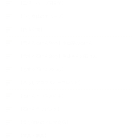
【工場・ハーブ園見学】
【心と身体の美ハーブ】
【快適空間】
【恋する石けんStory】末吉家の石けん
【恋する石けんStory】生徒さんの石けん
【恋する石けん®Story】
【暮らしアロマ＆ハーブレシピ】
【石けんとコスメの本】
【石けんラッピング】
【美と健康のアロマ商品】
【道具・器具】