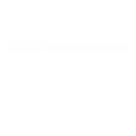
講演・セミナー登壇
香りアート
NEW ARTICLE
2026.07.06
自分が見極めたものを正直に届ける｜植物と香り、石けんの仕事で大切に
し…
2026.07.01
ケアは気づくことから始まっている
2026.06.30
アロマの源流をたずねて 〜植物は1人では生きていない〜