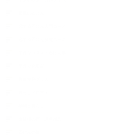
市販の石けん
恋する石けん入門コース
恋する石けん探究コース
手作りコスメ・石けん学
手作り化粧品
教室便利グッズ
暮らしアロマ＋
植物と暮らし
生徒様の声、講座感想
石けんの旅