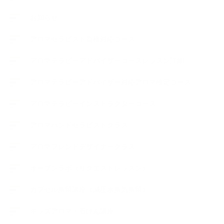
お知らせ
アロマセラピスト資格対応コース
アロマテラピーアドバイザーコースレッスン詳細
アロマテラピーアドバイザー対応アロマ検定コース
アロマテラピーインストラクターコース
アロマハンドセラピストクラス
アロマブレンドデザイナークラス
オープンラボ（リクエストレッスン）
カプセル蒸留講座（減圧水蒸気蒸留）
キッズアロマ・石けん講座