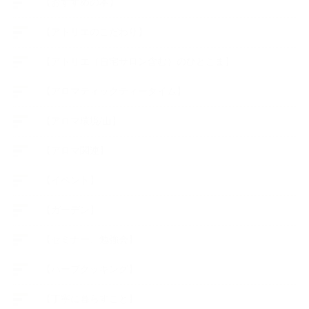
【おすすめの本】
【アトリエのこだわり】
【アトリエ（自宅サロン含む）のひとこま】
【アロマティックティータイム】
【アロマ環境/山】
【アロマ関連】
【イベント】
【ガーデン】
【セミナー、勉強会】
【ハーブクッキング】
【丁寧に暮らすこと】