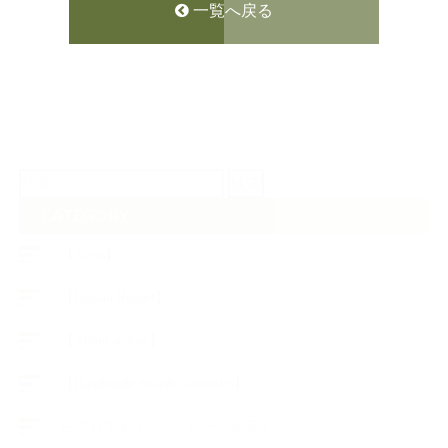
一覧へ戻る
検
索:
CATEGORY
【News】
【Lesson Report】
【About school】
【Handmade Soap&Cosmetics】
++アロマティック・ハーバルライフ