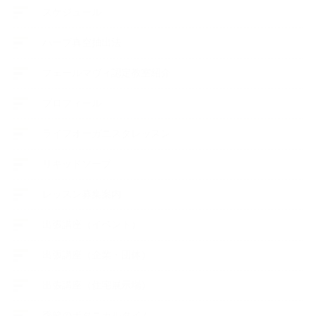
スケジュール
ハーブ真空抽出法
フェールマヴィ認定教室紹介
プロフィール
ライフオーガニスタレッスン
リキッドソープ
レッスン募集案内
出張講座（イベント）
出張講座（企業・団体）
出張講座（住宅展示場）
季節のボタニカルタイム