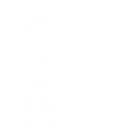
スケジュール
ハーブ真空抽出法
フェールマヴィ認定教室紹介
プロフィール
ライフオーガニスタレッスン
リキッドソープ
レッスン募集案内
出張講座（イベント）
出張講座（企業・団体）
出張講座（住宅展示場）
季節のボタニカルタイム