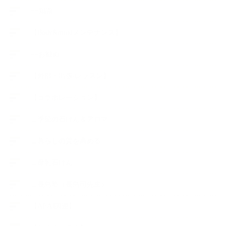
++知識
【Body&mindメンテナンス】
++お勧め
【外部・出張/レッスン】
【コラボレーション】
∟季節の石けん＆アロマ
∟暮らしの質を高める
∟母乳石けん
∟長島塾（長島司先生）
【AEAJ関連】