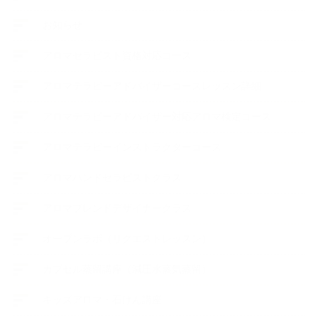
お知らせ
アロマセラピスト資格対応コース
アロマテラピーアドバイザーコースレッスン詳細
アロマテラピーアドバイザー対応アロマ検定コース
アロマテラピーインストラクターコース
アロマハンドセラピストクラス
アロマブレンドデザイナークラス
オープンラボ（リクエストレッスン）
カプセル蒸留講座（減圧水蒸気蒸留）
キッズアロマ・石けん講座