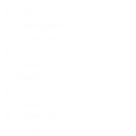
市販の石けん
恋する石けん入門コース
恋する石けん探究コース
手作りコスメ・石けん学
手作り化粧品
教室便利グッズ
暮らしアロマ＋
植物と暮らし
生徒様の声、講座感想
石けんの旅