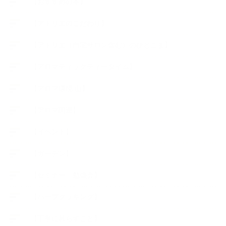
【おすすめの本】
【アトリエのこだわり】
【アトリエ（自宅サロン含む）のひとこま】
【アロマティックティータイム】
【アロマ環境/山】
【アロマ関連】
【イベント】
【ガーデン】
【セミナー、勉強会】
【ハーブクッキング】
【丁寧に暮らすこと】