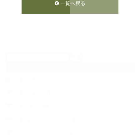
一覧へ戻る
検
索:
CATEGORY
【News】
【Lesson Report】
【About school】
【Handmade Soap&Cosmetics】
++アロマティック・ハーバルライフ