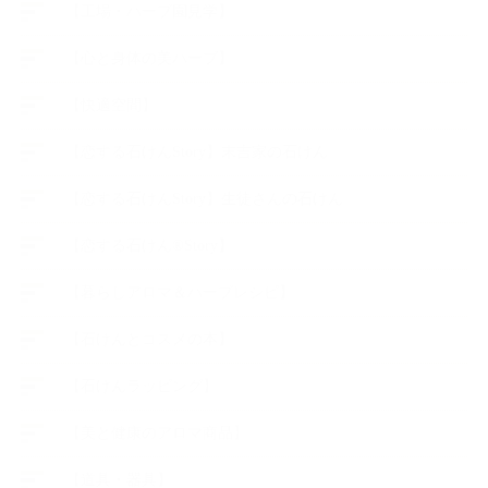
【工場・ハーブ園見学】
【心と身体の美ハーブ】
【快適空間】
【恋する石けんStory】末吉家の石けん
【恋する石けんStory】生徒さんの石けん
【恋する石けん®Story】
【暮らしアロマ＆ハーブレシピ】
【石けんとコスメの本】
【石けんラッピング】
【美と健康のアロマ商品】
【道具・器具】