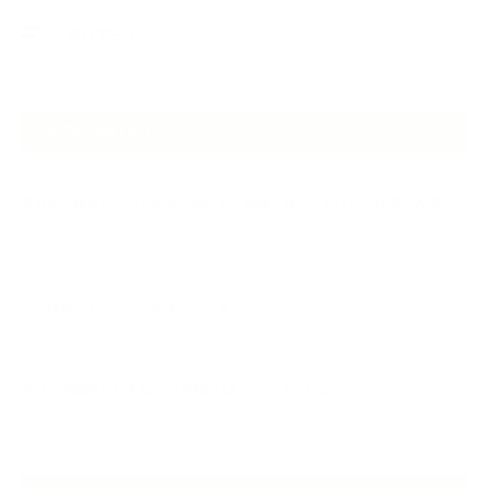
香りアート
NEW ARTICLE
2026.07.06
自分が見極めたものを正直に届ける｜植物と香り、石けんの仕事で大切に
し…
2026.07.01
ケアは気づくことから始まっている
2026.06.30
アロマの源流をたずねて 〜植物は1人では生きていない〜