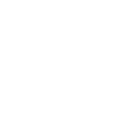
お知らせ
アロマセラピスト資格対応コース
アロマテラピーアドバイザーコースレッスン詳細
アロマテラピーアドバイザー対応アロマ検定コース
アロマテラピーインストラクターコース
アロマハンドセラピストクラス
アロマブレンドデザイナークラス
オープンラボ（リクエストレッスン）
カプセル蒸留講座（減圧水蒸気蒸留）
キッズアロマ・石けん講座
スケジュール