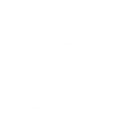
【心と身体の美ハーブ】
【快適空間】
【恋する石けんStory】末吉家の石けん
【恋する石けんStory】生徒さんの石けん
【恋する石けん®Story】
【暮らしアロマ＆ハーブレシピ】
【石けんとコスメの本】
【石けんラッピング】
【美と健康のアロマ商品】
【道具・器具】