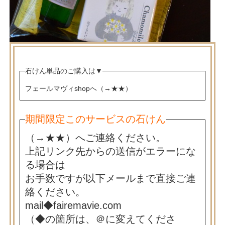
石けん単品のご購入は
▼
フェールマヴィshopへ（→
★★
）
期間限定このサービスの石けん
（→
★★
）へご連絡ください。
上記リンク先からの送信がエラーにな
る場合は
お手数ですが以下メールまで直接ご連
絡ください。
mail◆fairemavie.com
（◆の箇所は、＠に変えてくださ