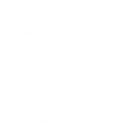
【Body&mindメンテナンス】
++お勧め
【外部・出張/レッスン】
【コラボレーション】
∟季節の石けん＆アロマ
∟暮らしの質を高める
∟母乳石けん
∟長島塾（長島司先生）
【AEAJ関連】
【おすすめの本】