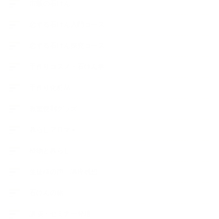
市販の石けん
恋する石けん入門コース
恋する石けん探究コース
手作りコスメ・石けん学
手作り化粧品
教室便利グッズ
暮らしアロマ＋
植物と暮らし
生徒様の声、講座感想
石けんの旅
講演・セミナー登壇