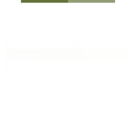
検
索:
CATEGORY
【News】
【Lesson Report】
【About school】
【Handmade Soap&Cosmetics】
++アロマティック・ハーバルライフ
++知識