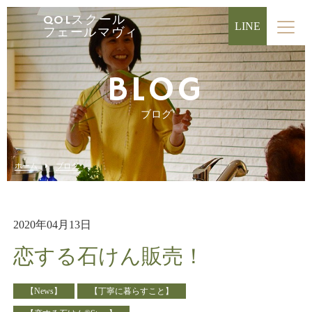
QOLスクール
LINE
フェールマヴィ
BLOG
ブログ
ホーム
ブログ
2020年04月13日
恋する石けん販売！
【News】
【丁寧に暮らすこと】