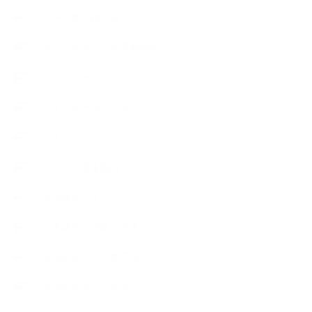
ハーブ真空抽出法
フェールマヴィ認定教室紹介
プロフィール
ライフオーガニスタレッスン
リキッドソープ
レッスン募集案内
出張講座（イベント）
出張講座（企業・団体）
出張講座（住宅展示場）
季節のボタニカルタイム