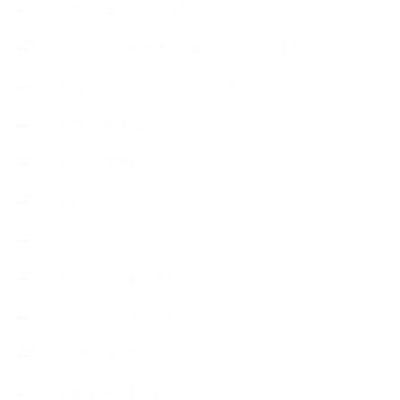
【アトリエのこだわり】
【アトリエ（自宅サロン含む）のひとこま】
【アロマティックティータイム】
【アロマ環境/山】
【アロマ関連】
【イベント】
【ガーデン】
【セミナー、勉強会】
【ハーブクッキング】
【丁寧に暮らすこと】
【使うハーブ】ア行