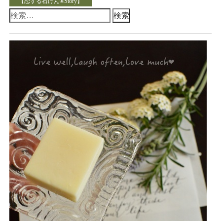
【恋する石けん®Story】
検
索: