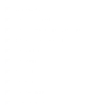
【おすすめの本】
【アトリエのこだわり】
【アトリエ（自宅サロン含む）のひとこま】
【アロマティックティータイム】
【アロマ環境/山】
【アロマ関連】
【イベント】
【ガーデン】
【セミナー、勉強会】
【ハーブクッキング】