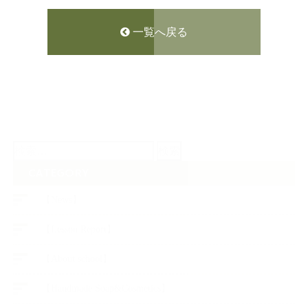
一覧へ戻る
検
索:
CATEGORY
【News】
【Lesson Report】
【About school】
【Handmade Soap&Cosmetics】