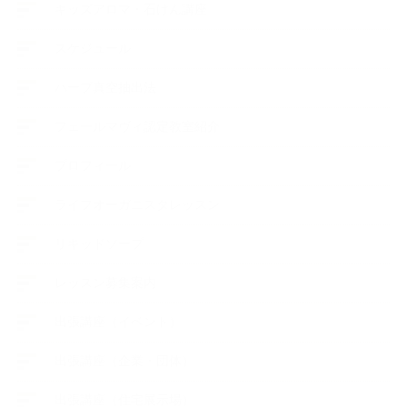
キッズアロマ・石けん講座
スケジュール
ハーブ真空抽出法
フェールマヴィ認定教室紹介
プロフィール
ライフオーガニスタレッスン
リキッドソープ
レッスン募集案内
出張講座（イベント）
出張講座（企業・団体）
出張講座（住宅展示場）