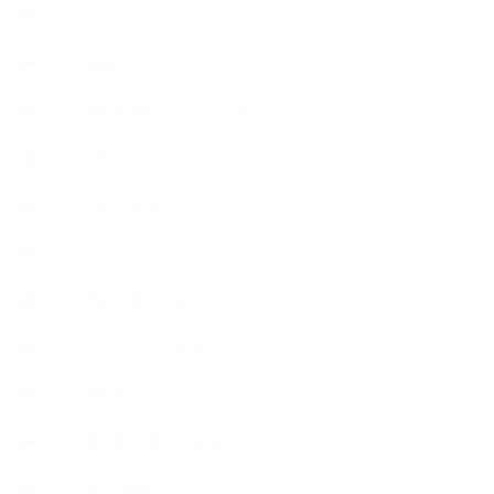
++アロマティック・ハーバルライフ
++知識
【Body&mindメンテナンス】
++お勧め
【外部・出張/レッスン】
【コラボレーション】
∟季節の石けん＆アロマ
∟暮らしの質を高める
∟母乳石けん
∟長島塾（長島司先生）
【AEAJ関連】