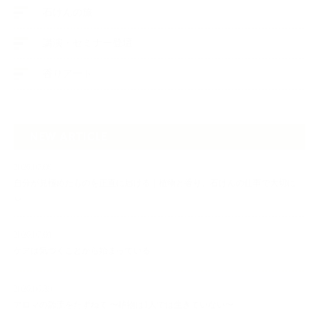
石けんの旅
講演・セミナー登壇
香りアート
NEW ARTICLE
2026.07.06
自分が見極めたものを正直に届ける｜植物と香り、石けんの仕事で大切に
し…
2026.07.01
ケアは気づくことから始まっている
2026.06.30
アロマの源流をたずねて 〜植物は1人では生きていない〜