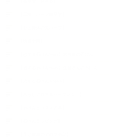
【展示会、見本市】
【工場・ハーブ園見学】
【心と身体の美ハーブ】
【快適空間】
【恋する石けんStory】末吉家の石けん
【恋する石けんStory】生徒さんの石けん
【恋する石けん®Story】
【暮らしアロマ＆ハーブレシピ】
【石けんとコスメの本】
【石けんラッピング】
【美と健康のアロマ商品】