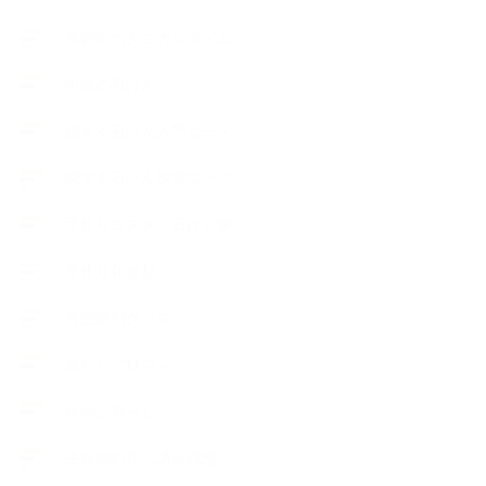
季節のボタニカルタイム
市販の石けん
恋する石けん入門コース
恋する石けん探究コース
手作りコスメ・石けん学
手作り化粧品
教室便利グッズ
暮らしアロマ＋
植物と暮らし
生徒様の声、講座感想