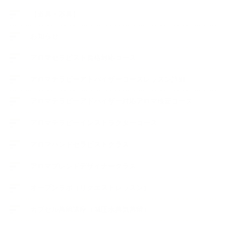
【道具・器具】
お知らせ
アロマセラピスト資格対応コース
アロマテラピーアドバイザーコースレッスン詳細
アロマテラピーアドバイザー対応アロマ検定コース
アロマテラピーインストラクターコース
アロマハンドセラピストクラス
アロマブレンドデザイナークラス
オープンラボ（リクエストレッスン）
カプセル蒸留講座（減圧水蒸気蒸留）