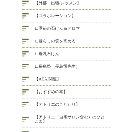
【外部・出張/レッスン】
【コラボレーション】
∟季節の石けん＆アロマ
∟暮らしの質を高める
∟母乳石けん
∟長島塾（長島司先生）
【AEAJ関連】
【おすすめの本】
【アトリエのこだわり】
【アトリエ（自宅サロン含む）のひと
こま】