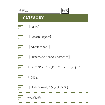
検
索:
CATEGORY
【News】
【Lesson Report】
【About school】
【Handmade Soap&Cosmetics】
++アロマティック・ハーバルライフ
++知識
【Body&mindメンテナンス】
++お勧め