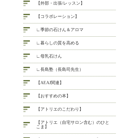
【外部・出張/レッスン】
【コラボレーション】
∟季節の石けん＆アロマ
∟暮らしの質を高める
∟母乳石けん
∟長島塾（長島司先生）
【AEAJ関連】
【おすすめの本】
【アトリエのこだわり】
【アトリエ（自宅サロン含む）のひと
こま】