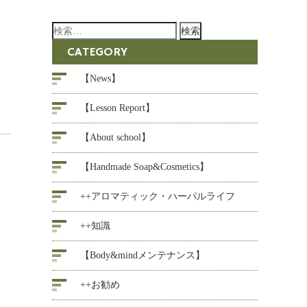
検
索:
CATEGORY
【News】
【Lesson Report】
【About school】
【Handmade Soap&Cosmetics】
++アロマティック・ハーバルライフ
++知識
【Body&mindメンテナンス】
++お勧め