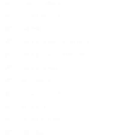
【工場・ハーブ園見学】
【心と身体の美ハーブ】
【快適空間】
【恋する石けんStory】末吉家の石けん
【恋する石けんStory】生徒さんの石けん
【恋する石けん®Story】
【暮らしアロマ＆ハーブレシピ】
【石けんとコスメの本】
【石けんラッピング】
【美と健康のアロマ商品】
【道具・器具】