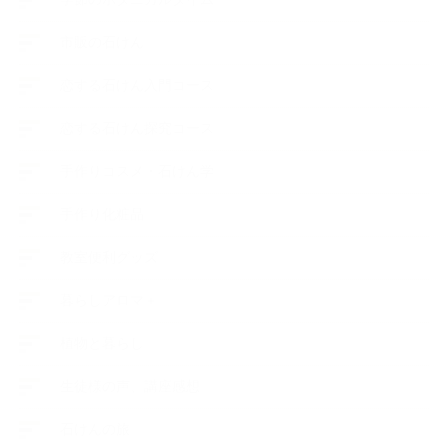
市販の石けん
恋する石けん入門コース
恋する石けん探究コース
手作りコスメ・石けん学
手作り化粧品
教室便利グッズ
暮らしアロマ＋
植物と暮らし
生徒様の声、講座感想
石けんの旅