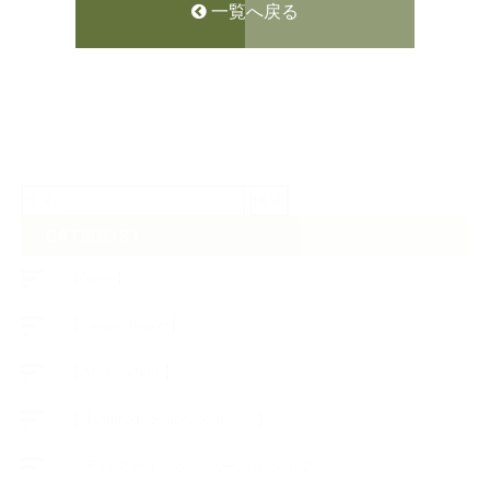
一覧へ戻る
検
索:
CATEGORY
【News】
【Lesson Report】
【About school】
【Handmade Soap&Cosmetics】
++アロマティック・ハーバルライフ