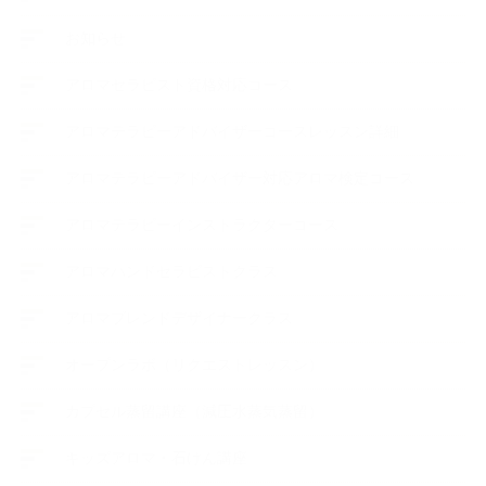
お知らせ
アロマセラピスト資格対応コース
アロマテラピーアドバイザーコースレッスン詳細
アロマテラピーアドバイザー対応アロマ検定コース
アロマテラピーインストラクターコース
アロマハンドセラピストクラス
アロマブレンドデザイナークラス
オープンラボ（リクエストレッスン）
カプセル蒸留講座（減圧水蒸気蒸留）
キッズアロマ・石けん講座