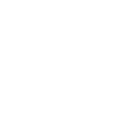
【おすすめの本】
【アトリエのこだわり】
【アトリエ（自宅サロン含む）のひとこま】
【アロマティックティータイム】
【アロマ環境/山】
【アロマ関連】
【イベント】
【ガーデン】
【セミナー、勉強会】
【ハーブクッキング】
【丁寧に暮らすこと】