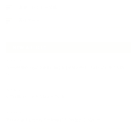
講演・セミナー登壇
香りアート
NEW ARTICLE
2026.07.06
自分が見極めたものを正直に届ける｜植物と香り、石けんの仕事で大切に
し…
2026.07.01
ケアは気づくことから始まっている
2026.06.30
アロマの源流をたずねて 〜植物は1人では生きていない〜