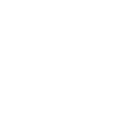
スケジュール
ハーブ真空抽出法
フェールマヴィ認定教室紹介
プロフィール
ライフオーガニスタレッスン
リキッドソープ
レッスン募集案内
出張講座（イベント）
出張講座（企業・団体）
出張講座（住宅展示場）
季節のボタニカルタイム