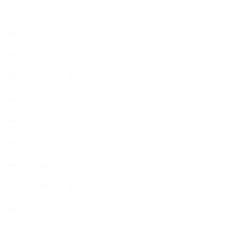
++知識
【Body&mindメンテナンス】
++お勧め
【外部・出張/レッスン】
【コラボレーション】
∟季節の石けん＆アロマ
∟暮らしの質を高める
∟母乳石けん
∟長島塾（長島司先生）
【AEAJ関連】