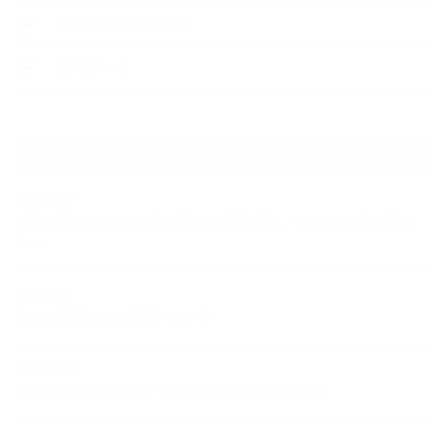
講演・セミナー登壇
香りアート
NEW ARTICLE
2026.07.06
自分が見極めたものを正直に届ける｜植物と香り、石けんの仕事で大切に
し…
2026.07.01
ケアは気づくことから始まっている
2026.06.30
アロマの源流をたずねて 〜植物は1人では生きていない〜