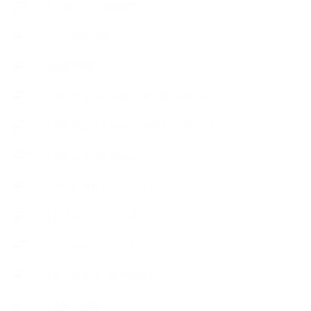
【工場・ハーブ園見学】
【心と身体の美ハーブ】
【快適空間】
【恋する石けんStory】末吉家の石けん
【恋する石けんStory】生徒さんの石けん
【恋する石けん®Story】
【暮らしアロマ＆ハーブレシピ】
【石けんとコスメの本】
【石けんラッピング】
【美と健康のアロマ商品】
【道具・器具】