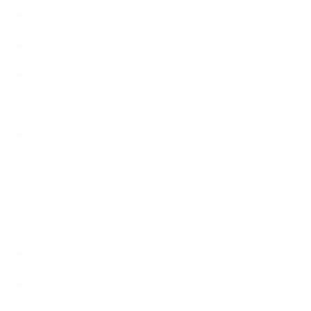
++知識
【Body&mindメンテナンス】
++お勧め
【外部・出張/レッスン】
【コラボレーション】
∟季節の石けん＆アロマ
∟暮らしの質を高める
∟母乳石けん
∟長島塾（長島司先生）
【AEAJ関連】