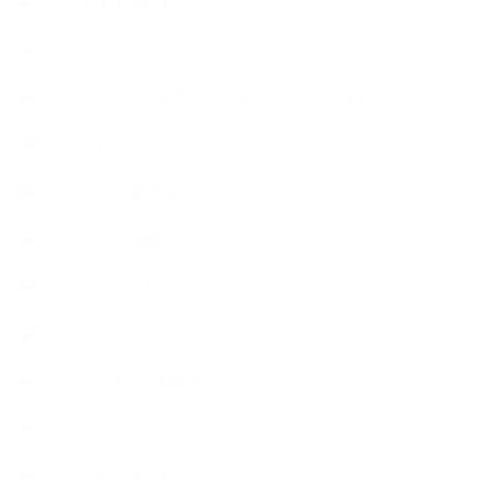
【おすすめの本】
【アトリエのこだわり】
【アトリエ（自宅サロン含む）のひとこま】
【アロマティックティータイム】
【アロマ環境/山】
【アロマ関連】
【イベント】
【ガーデン】
【セミナー、勉強会】
【ハーブクッキング】
【丁寧に暮らすこと】