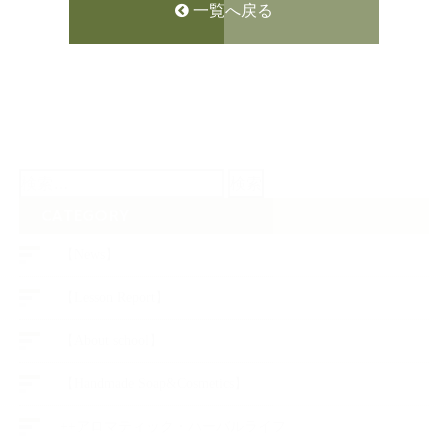
一覧へ戻る
検
索:
CATEGORY
【News】
【Lesson Report】
【About school】
【Handmade Soap&Cosmetics】
++アロマティック・ハーバルライフ