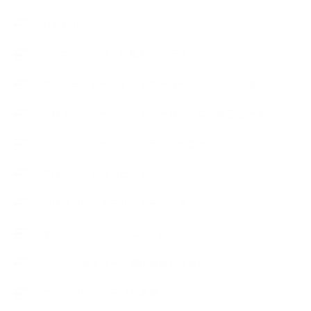
お知らせ
アロマセラピスト資格対応コース
アロマテラピーアドバイザーコースレッスン詳細
アロマテラピーアドバイザー対応アロマ検定コース
アロマテラピーインストラクターコース
アロマハンドセラピストクラス
アロマブレンドデザイナークラス
オープンラボ（リクエストレッスン）
カプセル蒸留講座（減圧水蒸気蒸留）
キッズアロマ・石けん講座