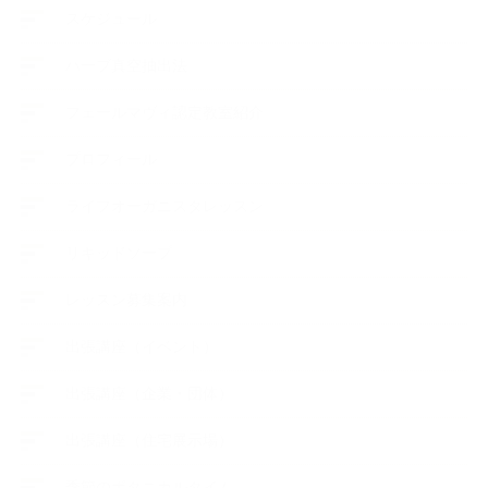
スケジュール
ハーブ真空抽出法
フェールマヴィ認定教室紹介
プロフィール
ライフオーガニスタレッスン
リキッドソープ
レッスン募集案内
出張講座（イベント）
出張講座（企業・団体）
出張講座（住宅展示場）
季節のボタニカルタイム