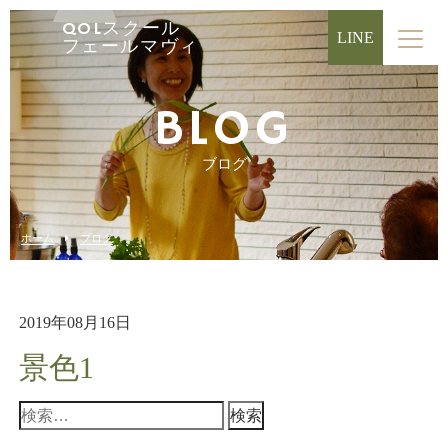
QOLスクール
LINE
フェールマヴィ
BLOG
ブログ
ホーム
ブログ
2019年08月16日
景色1
検
索: