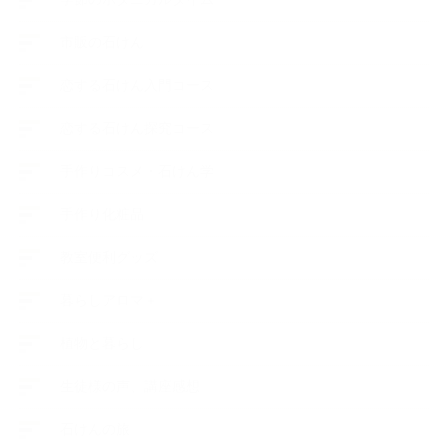
市販の石けん
恋する石けん入門コース
恋する石けん探究コース
手作りコスメ・石けん学
手作り化粧品
教室便利グッズ
暮らしアロマ＋
植物と暮らし
生徒様の声、講座感想
石けんの旅