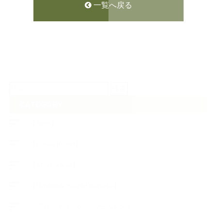
一覧へ戻る
検
索:
CATEGORY
【News】
【Lesson Report】
【About school】
【Handmade Soap&Cosmetics】
++アロマティック・ハーバルライフ