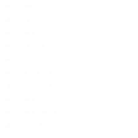
++知識
【Body&mindメンテナンス】
++お勧め
【外部・出張/レッスン】
【コラボレーション】
∟季節の石けん＆アロマ
∟暮らしの質を高める
∟母乳石けん
∟長島塾（長島司先生）
【AEAJ関連】