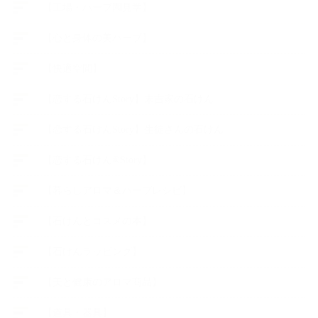
【工場・ハーブ園見学】
【心と身体の美ハーブ】
【快適空間】
【恋する石けんStory】末吉家の石けん
【恋する石けんStory】生徒さんの石けん
【恋する石けん®Story】
【暮らしアロマ＆ハーブレシピ】
【石けんとコスメの本】
【石けんラッピング】
【美と健康のアロマ商品】
【道具・器具】