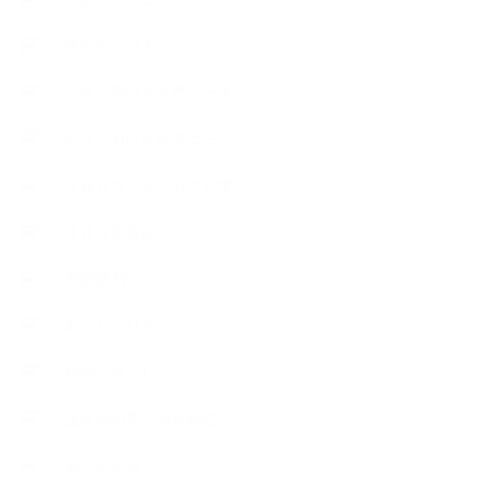
市販の石けん
恋する石けん入門コース
恋する石けん探究コース
手作りコスメ・石けん学
手作り化粧品
教室便利グッズ
暮らしアロマ＋
植物と暮らし
生徒様の声、講座感想
石けんの旅