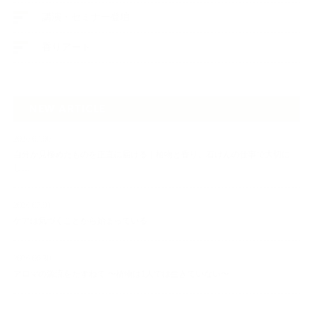
講演・セミナー登壇
香りアート
NEW ARTICLE
2026.07.06
自分が見極めたものを正直に届ける｜植物と香り、石けんの仕事で大切に
し…
2026.07.01
ケアは気づくことから始まっている
2026.06.30
アロマの源流をたずねて 〜植物は1人では生きていない〜