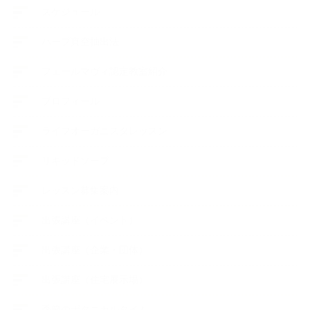
スケジュール
ハーブ真空抽出法
フェールマヴィ認定教室紹介
プロフィール
ライフオーガニスタレッスン
リキッドソープ
レッスン募集案内
出張講座（イベント）
出張講座（企業・団体）
出張講座（住宅展示場）
季節のボタニカルタイム