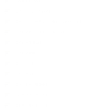
【おすすめの本】
【アトリエのこだわり】
【アトリエ（自宅サロン含む）のひとこま】
【アロマティックティータイム】
【アロマ環境/山】
【アロマ関連】
【イベント】
【ガーデン】
【セミナー、勉強会】
【ハーブクッキング】
【丁寧に暮らすこと】