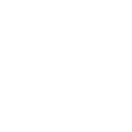
お知らせ
アロマセラピスト資格対応コース
アロマテラピーアドバイザーコースレッスン詳細
アロマテラピーアドバイザー対応アロマ検定コース
アロマテラピーインストラクターコース
アロマハンドセラピストクラス
アロマブレンドデザイナークラス
オープンラボ（リクエストレッスン）
カプセル蒸留講座（減圧水蒸気蒸留）
キッズアロマ・石けん講座