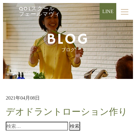
QOLスクール
LINE
フェールマヴィ
BLOG
ブログ
ホーム
ブログ
2021年04月08日
デオドラントローション作り
検
索: