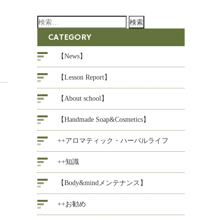
検
索:
CATEGORY
【News】
【Lesson Report】
【About school】
【Handmade Soap&Cosmetics】
++アロマティック・ハーバルライフ
++知識
【Body&mindメンテナンス】
++お勧め