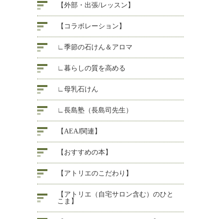
【外部・出張/レッスン】
【コラボレーション】
∟季節の石けん＆アロマ
∟暮らしの質を高める
∟母乳石けん
∟長島塾（長島司先生）
【AEAJ関連】
【おすすめの本】
【アトリエのこだわり】
【アトリエ（自宅サロン含む）のひと
こま】