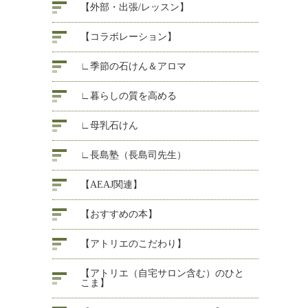
【外部・出張/レッスン】
【コラボレーション】
∟季節の石けん＆アロマ
∟暮らしの質を高める
∟母乳石けん
∟長島塾（長島司先生）
【AEAJ関連】
【おすすめの本】
【アトリエのこだわり】
【アトリエ（自宅サロン含む）のひと
こま】