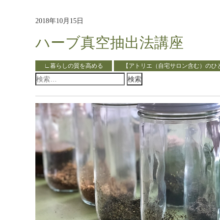
2018年10月15日
ハーブ真空抽出法講座
∟暮らしの質を高める
【アトリエ（自宅サロン含む）のひ
検
索: