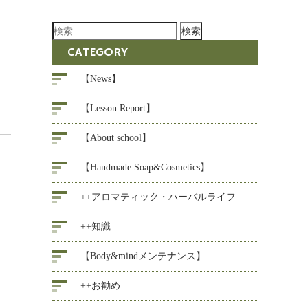
検
索:
CATEGORY
【News】
【Lesson Report】
【About school】
【Handmade Soap&Cosmetics】
++アロマティック・ハーバルライフ
++知識
【Body&mindメンテナンス】
++お勧め