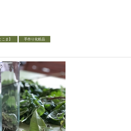
とこま】
手作り化粧品