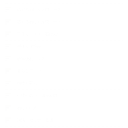
恋する石けん入門コース
恋する石けん探究コース
手作りコスメ・石けん学
手作り化粧品
教室便利グッズ
暮らしアロマ＋
植物と暮らし
生徒様の声、講座感想
石けんの旅
講演・セミナー登壇