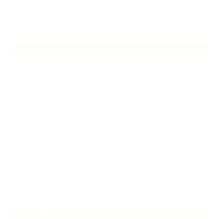
香りアート
NEW ARTICLE
2026.07.06
自分が見極めたものを正直に届ける｜植物と香り、石けんの仕事で大切に
し…
2026.07.01
ケアは気づくことから始まっている
2026.06.30
アロマの源流をたずねて 〜植物は1人では生きていない〜
ARCHIVE