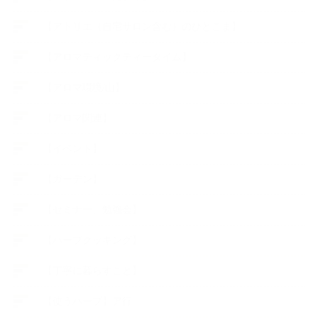
【アトリエ（自宅サロン含む）のひとこま】
【アロマティックティータイム】
【アロマ環境/山】
【アロマ関連】
【イベント】
【ガーデン】
【セミナー、勉強会】
【ハーブクッキング】
【丁寧に暮らすこと】
【使うハーブ】ア行