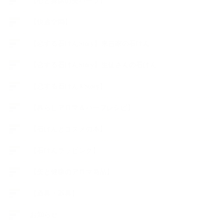
【心と身体の美ハーブ】
【快適空間】
【恋する石けんStory】末吉家の石けん
【恋する石けんStory】生徒さんの石けん
【恋する石けん®Story】
【暮らしアロマ＆ハーブレシピ】
【石けんとコスメの本】
【石けんラッピング】
【美と健康のアロマ商品】
【道具・器具】
お知らせ