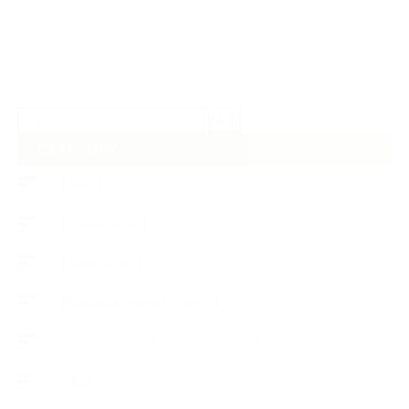
検
索:
CATEGORY
【News】
【Lesson Report】
【About school】
【Handmade Soap&Cosmetics】
++アロマティック・ハーバルライフ
++知識