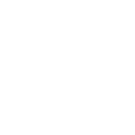
アロマセラピスト資格対応コース
アロマテラピーアドバイザーコースレッスン詳細
アロマテラピーアドバイザー対応アロマ検定コース
アロマテラピーインストラクターコース
アロマハンドセラピストクラス
アロマブレンドデザイナークラス
オープンラボ（リクエストレッスン）
カプセル蒸留講座（減圧水蒸気蒸留）
キッズアロマ・石けん講座
スケジュール