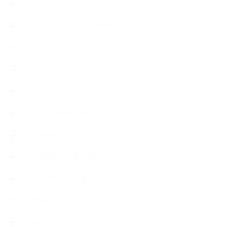
ハーブ真空抽出法
フェールマヴィ認定教室紹介
プロフィール
ライフオーガニスタレッスン
リキッドソープ
レッスン募集案内
出張講座（イベント）
出張講座（企業・団体）
出張講座（住宅展示場）
季節のボタニカルタイム
市販の石けん