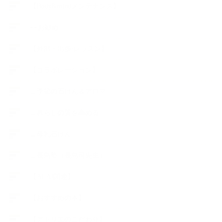
【Body&mindメンテナンス】
++お勧め
【外部・出張/レッスン】
【コラボレーション】
∟季節の石けん＆アロマ
∟暮らしの質を高める
∟母乳石けん
∟長島塾（長島司先生）
【AEAJ関連】
【おすすめの本】
【アトリエのこだわり】