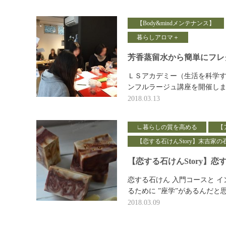
【Body&mindメンテナンス】
暮らしアロマ＋
芳香蒸留水から簡単にフレ
ＬＳアカデミー（生活を科学す
ンフルラージュ講座を開催しま
2018.03.13
∟暮らしの質を高める
【
【恋する石けんStory】末吉家の
【恋する石けんStory】
恋する石けん 入門コースと 
るために ”座学”があるんだと
2018.03.09