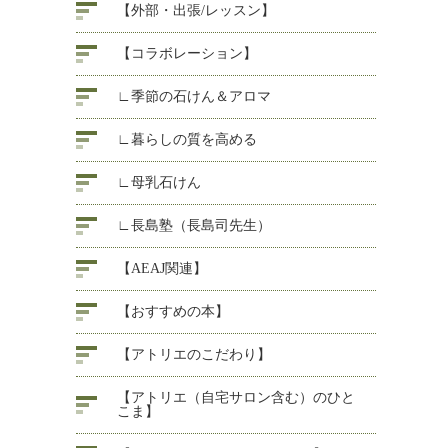
【外部・出張/レッスン】
【コラボレーション】
∟季節の石けん＆アロマ
∟暮らしの質を高める
∟母乳石けん
∟長島塾（長島司先生）
【AEAJ関連】
【おすすめの本】
【アトリエのこだわり】
【アトリエ（自宅サロン含む）のひと
こま】