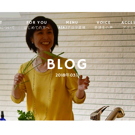
T
FOR YOU
MENU
VOICE
ACCE
ィについて
はじめての方へ
AEAJアロマ資格
受講生の声
アクセ
BLOG
2018年03月