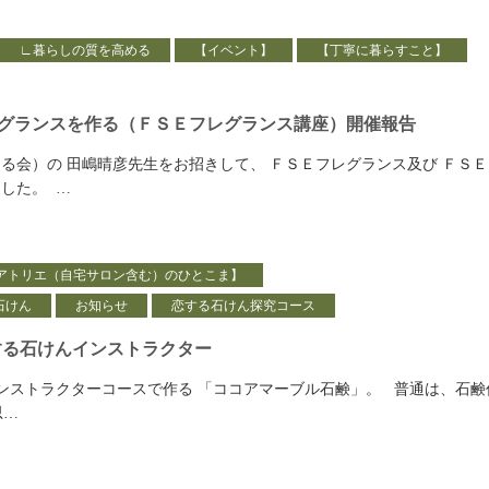
∟暮らしの質を高める
【イベント】
【丁寧に暮らすこと】
グランスを作る（ＦＳＥフレグランス講座）開催報告
る会）の 田嶋晴彦先生をお招きして、 ＦＳＥフレグランス及び ＦＳＥ
した。 …
アトリエ（自宅サロン含む）のひとこま】
石けん
お知らせ
恋する石けん探究コース
恋する石けんインストラクター
インストラクターコースで作る 「ココアマーブル石鹸」。 普通は、石鹸
思…