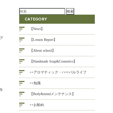
検
索:
CATEGORY
【News】
ア
【Lesson Report】
【About school】
【Handmade Soap&Cosmetics】
++アロマティック・ハーバルライフ
++知識
作
【Body&mindメンテナンス】
++お勧め