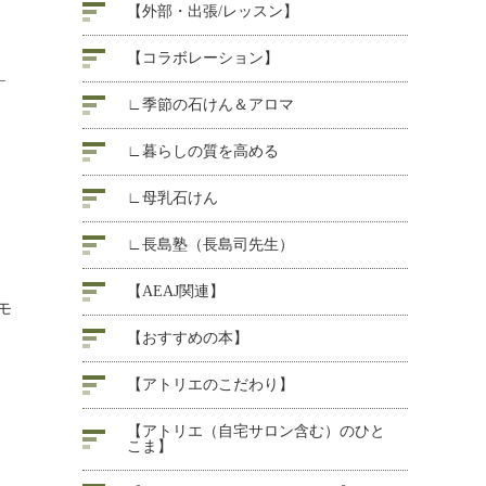
【外部・出張/レッスン】
【コラボレーション】
＿
∟季節の石けん＆アロマ
∟暮らしの質を高める
∟母乳石けん
∟長島塾（長島司先生）
【AEAJ関連】
モ
【おすすめの本】
【アトリエのこだわり】
【アトリエ（自宅サロン含む）のひと
こま】