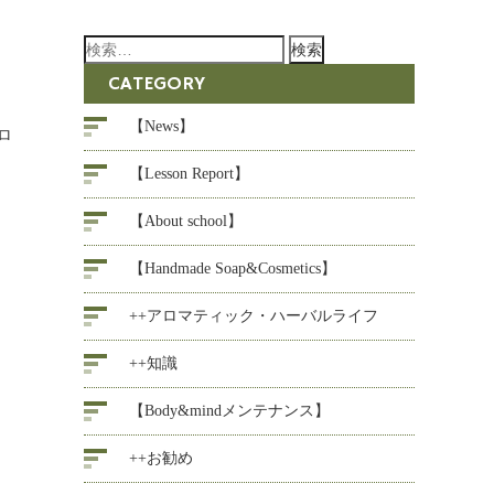
検
索:
CATEGORY
【News】
ロ
【Lesson Report】
【About school】
【Handmade Soap&Cosmetics】
++アロマティック・ハーバルライフ
++知識
【Body&mindメンテナンス】
++お勧め