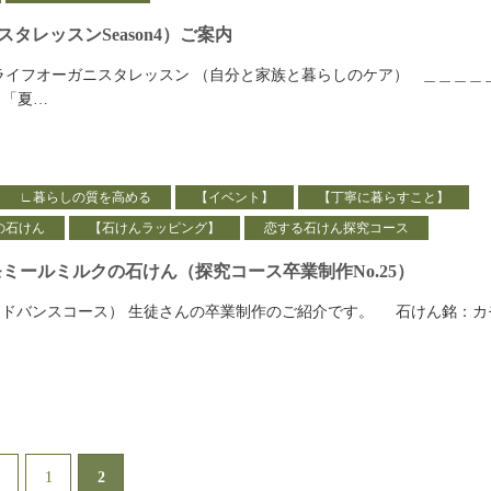
タレッスンSeason4）ご案内
ライフオーガニスタレッスン （自分と家族と暮らしのケア） ＿＿＿＿
１「夏…
∟暮らしの質を高める
【イベント】
【丁寧に暮らすこと】
の石けん
【石けんラッピング】
恋する石けん探究コース
カモミールミルクの石けん（探究コース卒業制作No.25）
ドバンスコース） 生徒さんの卒業制作のご紹介です。 石けん銘：カ
2
1