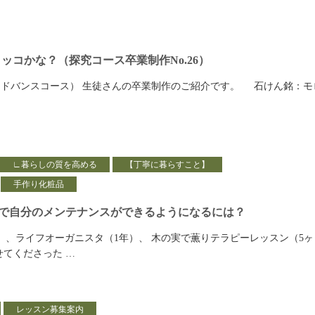
ロッコかな？（探究コース卒業制作No.26）
ドバンスコース） 生徒さんの卒業制作のご紹介です。 石けん銘：モ
∟暮らしの質を高める
【丁寧に暮らすこと】
手作り化粧品
で自分のメンテナンスができるようになるには？
）、ライフオーガニスタ（1年）、 木の実で薫りテラピーレッスン（5ヶ
せてくださった …
レッスン募集案内