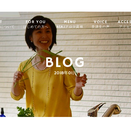
T
FOR YOU
MENU
VOICE
ACCE
ィについて
はじめての方へ
AEAJアロマ資格
受講生の声
アクセ
BLOG
2018年01月