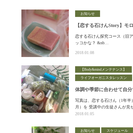
お知らせ
【恋する石けんStory】モ
恋する石けん探究コース（旧ア
ッコかな？ &nb…
2018.01.08
【Body&mindメンテナンス】
ライフオーガニスタレッスン
体調や季節に合わせて自分
写真は、恋する石けん（1年半
月）を 受講中の生徒さんが見
2018.01.05
お知らせ
スケジュール