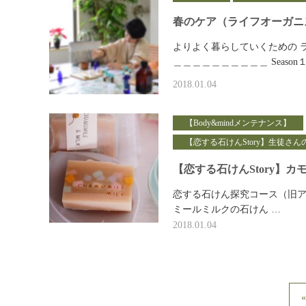
春のケア（ライフオーガニス
よりよく暮らしていくための 
＿＿＿＿＿＿＿＿＿＿ Season
2018.01.04
【Body&mindメンテナンス】
【恋する石けんStory】生徒さん
【恋する石けんStory】
恋する石けん探究コース（旧ア
ミールミルクの石けん …
2018.01.04
«