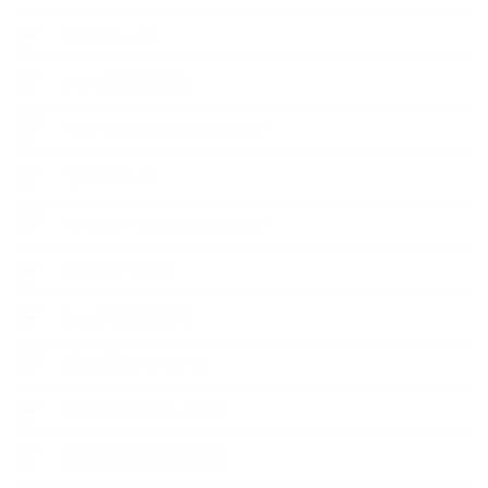
スケジュール
ハーブ真空抽出法
フェールマヴィ認定教室紹介
プロフィール
ライフオーガニスタレッスン
リキッドソープ
レッスン募集案内
出張講座（イベント）
出張講座（企業・団体）
出張講座（住宅展示場）