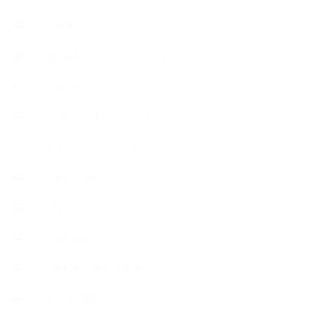
++知識
【Body&mindメンテナンス】
++お勧め
【外部・出張/レッスン】
【コラボレーション】
∟季節の石けん＆アロマ
∟暮らしの質を高める
∟母乳石けん
∟長島塾（長島司先生）
【AEAJ関連】