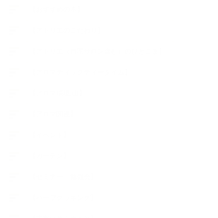
【おすすめの本】
【アトリエのこだわり】
【アトリエ（自宅サロン含む）のひとこま】
【アロマティックティータイム】
【アロマ環境/山】
【アロマ関連】
【イベント】
【ガーデン】
【セミナー、勉強会】
【ハーブクッキング】