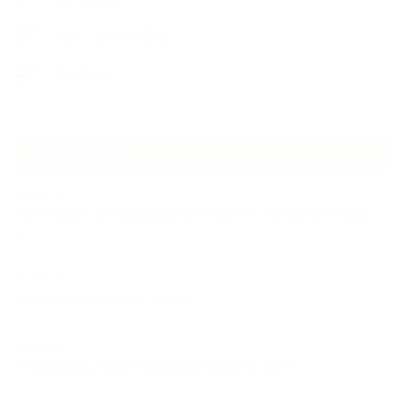
講演・セミナー登壇
香りアート
NEW ARTICLE
2026.07.06
自分が見極めたものを正直に届ける｜植物と香り、石けんの仕事で大切に
し…
2026.07.01
ケアは気づくことから始まっている
2026.06.30
アロマの源流をたずねて 〜植物は1人では生きていない〜