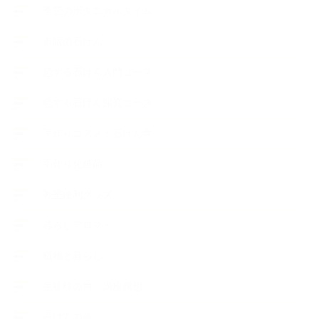
季節のボタニカルタイム
市販の石けん
恋する石けん入門コース
恋する石けん探究コース
手作りコスメ・石けん学
手作り化粧品
教室便利グッズ
暮らしアロマ＋
植物と暮らし
生徒様の声、講座感想
石けんの旅