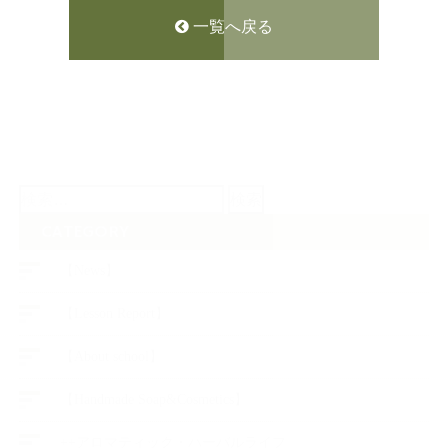
一覧へ戻る
検
索:
CATEGORY
【News】
【Lesson Report】
【About school】
【Handmade Soap&Cosmetics】
++アロマティック・ハーバルライフ