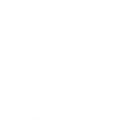
【工場・ハーブ園見学】
【心と身体の美ハーブ】
【快適空間】
【恋する石けんStory】末吉家の石けん
【恋する石けんStory】生徒さんの石けん
【恋する石けん®Story】
【暮らしアロマ＆ハーブレシピ】
【石けんとコスメの本】
【石けんラッピング】
【美と健康のアロマ商品】