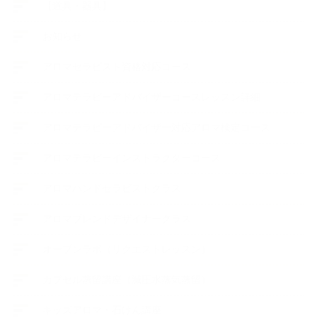
【道具・器具】
お知らせ
アロマセラピスト資格対応コース
アロマテラピーアドバイザーコースレッスン詳細
アロマテラピーアドバイザー対応アロマ検定コース
アロマテラピーインストラクターコース
アロマハンドセラピストクラス
アロマブレンドデザイナークラス
オープンラボ（リクエストレッスン）
カプセル蒸留講座（減圧水蒸気蒸留）
キッズアロマ・石けん講座