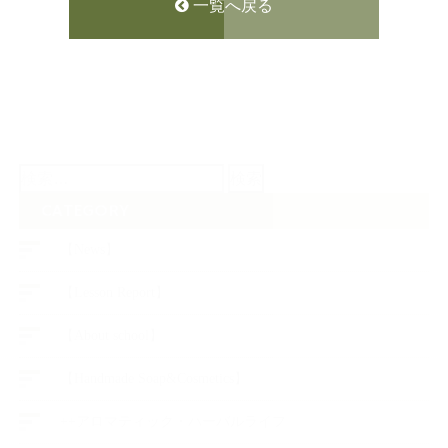
一覧へ戻る
検
索:
CATEGORY
【News】
【Lesson Report】
【About school】
【Handmade Soap&Cosmetics】
++アロマティック・ハーバルライフ