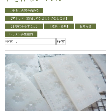
∟暮らしの質を高める
【アトリエ（自宅サロン含む）のひとこま】
【丁寧に暮らすこと】
【道具・器具】
お知らせ
レッスン募集案内
検
索: