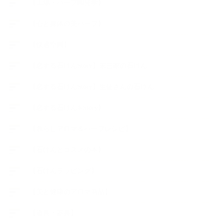
【工場・ハーブ園見学】
【心と身体の美ハーブ】
【快適空間】
【恋する石けんStory】末吉家の石けん
【恋する石けんStory】生徒さんの石けん
【恋する石けん®Story】
【暮らしアロマ＆ハーブレシピ】
【石けんとコスメの本】
【石けんラッピング】
【美と健康のアロマ商品】
【道具・器具】