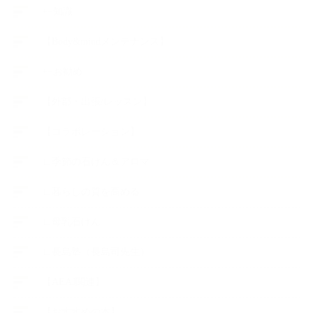
++知識
【Body&mindメンテナンス】
++お勧め
【外部・出張/レッスン】
【コラボレーション】
∟季節の石けん＆アロマ
∟暮らしの質を高める
∟母乳石けん
∟長島塾（長島司先生）
【AEAJ関連】
【おすすめの本】