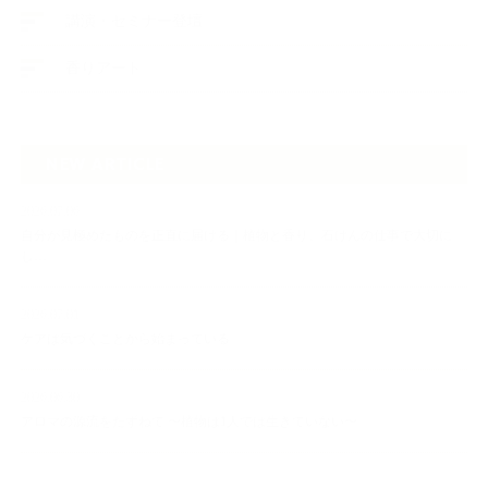
講演・セミナー登壇
香りアート
NEW ARTICLE
2026.07.06
自分が見極めたものを正直に届ける｜植物と香り、石けんの仕事で大切に
し…
2026.07.01
ケアは気づくことから始まっている
2026.06.30
アロマの源流をたずねて 〜植物は1人では生きていない〜