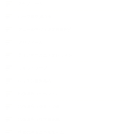
スケジュール
ハーブ真空抽出法
フェールマヴィ認定教室紹介
プロフィール
ライフオーガニスタレッスン
リキッドソープ
レッスン募集案内
出張講座（イベント）
出張講座（企業・団体）
出張講座（住宅展示場）
季節のボタニカルタイム