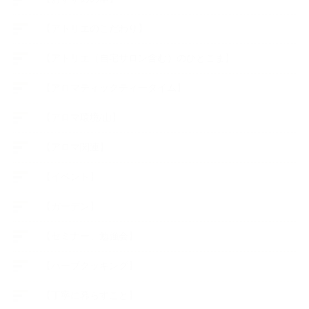
【アトリエのこだわり】
【アトリエ（自宅サロン含む）のひとこま】
【アロマティックティータイム】
【アロマ環境/山】
【アロマ関連】
【イベント】
【ガーデン】
【セミナー、勉強会】
【ハーブクッキング】
【丁寧に暮らすこと】