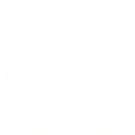
市販の石けん
恋する石けん入門コース
恋する石けん探究コース
手作りコスメ・石けん学
手作り化粧品
教室便利グッズ
暮らしアロマ＋
植物と暮らし
生徒様の声、講座感想
石けんの旅