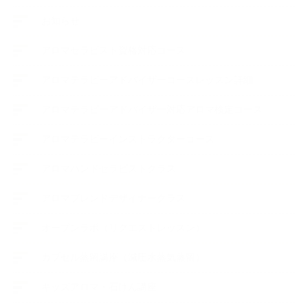
お知らせ
アロマセラピスト資格対応コース
アロマテラピーアドバイザーコースレッスン詳細
アロマテラピーアドバイザー対応アロマ検定コース
アロマテラピーインストラクターコース
アロマハンドセラピストクラス
アロマブレンドデザイナークラス
オープンラボ（リクエストレッスン）
カプセル蒸留講座（減圧水蒸気蒸留）
キッズアロマ・石けん講座