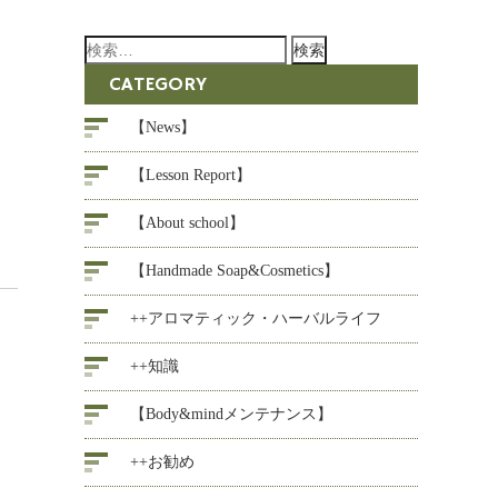
検
索:
CATEGORY
）
【News】
【Lesson Report】
【About school】
【Handmade Soap&Cosmetics】
++アロマティック・ハーバルライフ
++知識
【Body&mindメンテナンス】
++お勧め