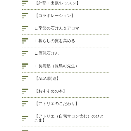
【外部・出張/レッスン】
【コラボレーション】
∟季節の石けん＆アロマ
∟暮らしの質を高める
∟母乳石けん
∟長島塾（長島司先生）
【AEAJ関連】
【おすすめの本】
【アトリエのこだわり】
【アトリエ（自宅サロン含む）のひと
こま】