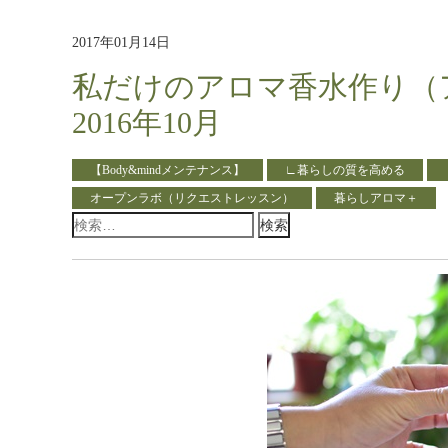
2017年01月14日
私だけのアロマ香水作り（
2016年10月
【Body&mindメンテナンス】
∟暮らしの質を高める
オープンラボ（リクエストレッスン）
暮らしアロマ＋
検
索: