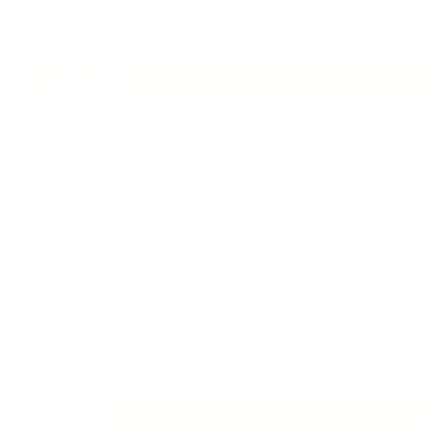
NEW ARTICLE
2026.07.06
自分が見極めたものを正直に届ける｜植物と香り、石けんの仕事で大切に
し…
2026.07.01
ケアは気づくことから始まっている
2026.06.30
アロマの源流をたずねて 〜植物は1人では生きていない〜
ARCHIVE