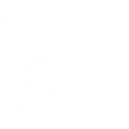
フェールマヴィ認定教室紹介
プロフィール
ライフオーガニスタレッスン
リキッドソープ
レッスン募集案内
出張講座（イベント）
出張講座（企業・団体）
出張講座（住宅展示場）
季節のボタニカルタイム
市販の石けん