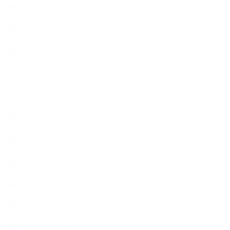
【アトリエ（自宅サロン含む）のひとこま】
【アロマティックティータイム】
【アロマ環境/山】
【アロマ関連】
【イベント】
【ガーデン】
【セミナー、勉強会】
【ハーブクッキング】
【丁寧に暮らすこと】
【使うハーブ】ア行
【使うハーブ】カ行