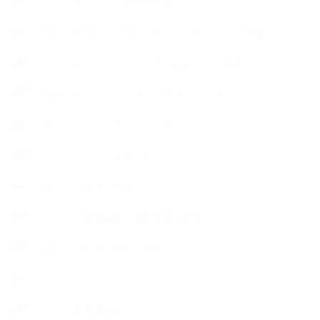
アロマセラピスト資格対応コース
アロマテラピーアドバイザーコースレッスン詳細
アロマテラピーアドバイザー対応アロマ検定コース
アロマテラピーインストラクターコース
アロマハンドセラピストクラス
アロマブレンドデザイナークラス
オープンラボ（リクエストレッスン）
カプセル蒸留講座（減圧水蒸気蒸留）
キッズアロマ・石けん講座
スケジュール
ハーブ真空抽出法