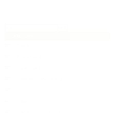
検
索:
CATEGORY
【News】
【Lesson Report】
【About school】
【Handmade Soap&Cosmetics】
++アロマティック・ハーバルライフ
++知識
【Body&mindメンテナンス】