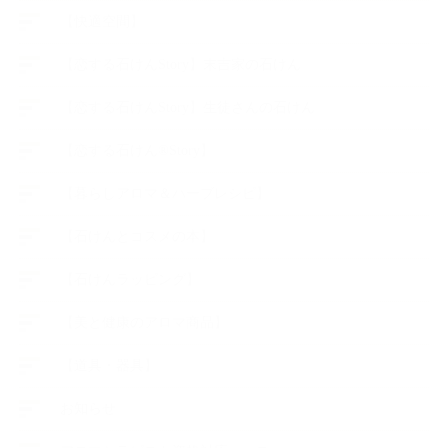
【快適空間】
【恋する石けんStory】末吉家の石けん
【恋する石けんStory】生徒さんの石けん
【恋する石けん®Story】
【暮らしアロマ＆ハーブレシピ】
【石けんとコスメの本】
【石けんラッピング】
【美と健康のアロマ商品】
【道具・器具】
お知らせ