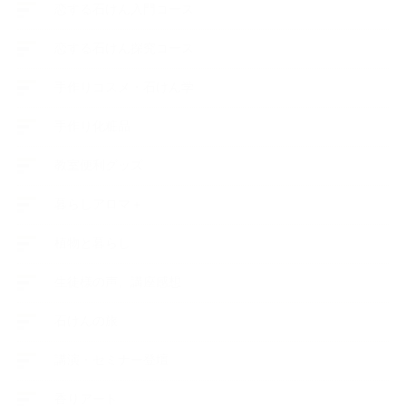
恋する石けん入門コース
恋する石けん探究コース
手作りコスメ・石けん学
手作り化粧品
教室便利グッズ
暮らしアロマ＋
植物と暮らし
生徒様の声、講座感想
石けんの旅
講演・セミナー登壇
香りアート