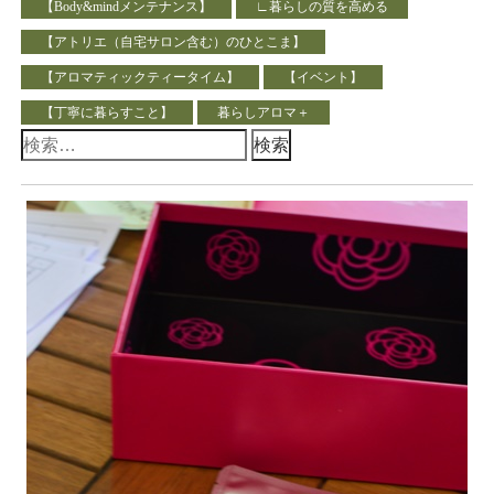
【Body&mindメンテナンス】
∟暮らしの質を高める
【アトリエ（自宅サロン含む）のひとこま】
【アロマティックティータイム】
【イベント】
【丁寧に暮らすこと】
暮らしアロマ＋
検
索: