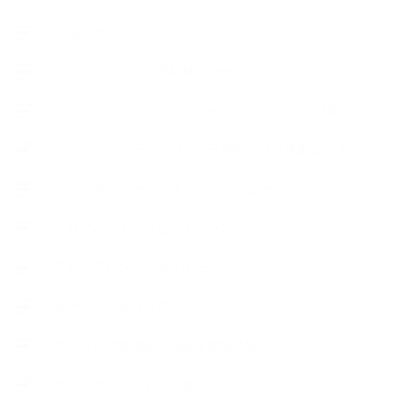
お知らせ
アロマセラピスト資格対応コース
アロマテラピーアドバイザーコースレッスン詳細
アロマテラピーアドバイザー対応アロマ検定コース
アロマテラピーインストラクターコース
アロマハンドセラピストクラス
アロマブレンドデザイナークラス
オープンラボ（リクエストレッスン）
カプセル蒸留講座（減圧水蒸気蒸留）
キッズアロマ・石けん講座