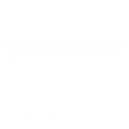
講演・セミナー登壇
香りアート
NEW ARTICLE
2026.07.06
自分が見極めたものを正直に届ける｜植物と香り、石けんの仕事で大切に
し…
2026.07.01
ケアは気づくことから始まっている
2026.06.30
アロマの源流をたずねて 〜植物は1人では生きていない〜