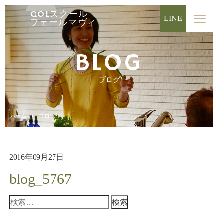
QOLスクール
LINE
フェールマヴィ
BLOG
ブログ
ホーム
ブログ
2016年09月27日
blog_5767
検
索: