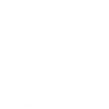
【おすすめの本】
【アトリエのこだわり】
【アトリエ（自宅サロン含む）のひとこま】
【アロマティックティータイム】
【アロマ環境/山】
【アロマ関連】
【イベント】
【ガーデン】
【セミナー、勉強会】
【ハーブクッキング】
【丁寧に暮らすこと】