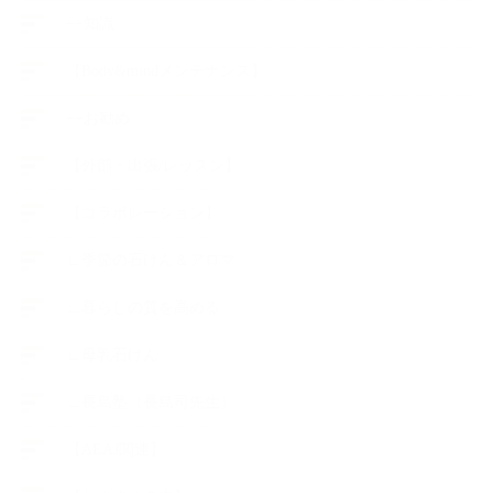
++知識
【Body&mindメンテナンス】
++お勧め
【外部・出張/レッスン】
【コラボレーション】
∟季節の石けん＆アロマ
∟暮らしの質を高める
∟母乳石けん
∟長島塾（長島司先生）
【AEAJ関連】