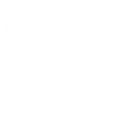
【工場・ハーブ園見学】
【心と身体の美ハーブ】
【快適空間】
【恋する石けんStory】末吉家の石けん
【恋する石けんStory】生徒さんの石けん
【恋する石けん®Story】
【暮らしアロマ＆ハーブレシピ】
【石けんとコスメの本】
【石けんラッピング】
【美と健康のアロマ商品】
【道具・器具】