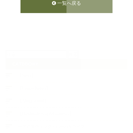
一覧へ戻る
検
索:
CATEGORY
【News】
【Lesson Report】
【About school】
【Handmade Soap&Cosmetics】
++アロマティック・ハーバルライフ