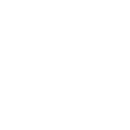
市販の石けん
恋する石けん入門コース
恋する石けん探究コース
手作りコスメ・石けん学
手作り化粧品
教室便利グッズ
暮らしアロマ＋
植物と暮らし
生徒様の声、講座感想
石けんの旅