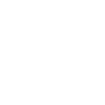
スケジュール
ハーブ真空抽出法
フェールマヴィ認定教室紹介
プロフィール
ライフオーガニスタレッスン
リキッドソープ
レッスン募集案内
出張講座（イベント）
出張講座（企業・団体）
出張講座（住宅展示場）
季節のボタニカルタイム