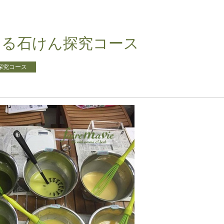
】恋する石けん探究コース
探究コース