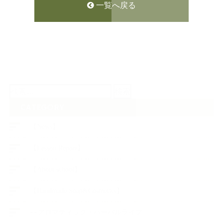
一覧へ戻る
検
索:
CATEGORY
【News】
【Lesson Report】
【About school】
【Handmade Soap&Cosmetics】
++アロマティック・ハーバルライフ