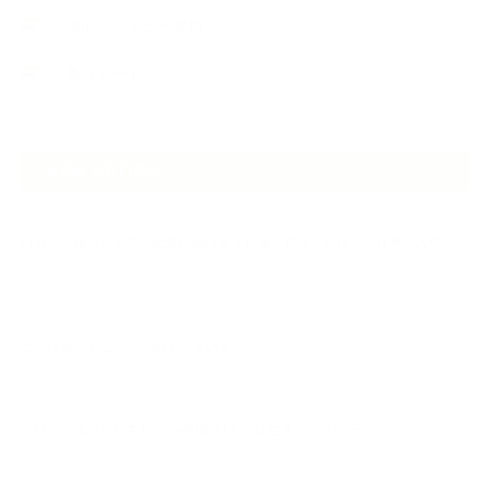
講演・セミナー登壇
香りアート
NEW ARTICLE
2026.07.06
自分が見極めたものを正直に届ける｜植物と香り、石けんの仕事で大切に
し…
2026.07.01
ケアは気づくことから始まっている
2026.06.30
アロマの源流をたずねて 〜植物は1人では生きていない〜