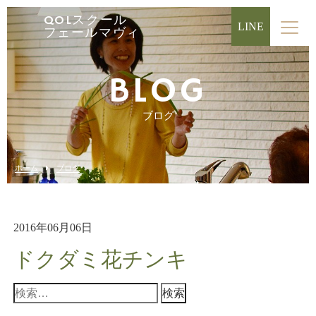
QOLスクール
LINE
フェールマヴィ
BLOG
ブログ
ホーム
ブログ
2016年06月06日
ドクダミ花チンキ
検
索: