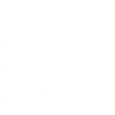
【おすすめの本】
【アトリエのこだわり】
【アトリエ（自宅サロン含む）のひとこま】
【アロマティックティータイム】
【アロマ環境/山】
【アロマ関連】
【イベント】
【ガーデン】
【セミナー、勉強会】
【ハーブクッキング】
【丁寧に暮らすこと】