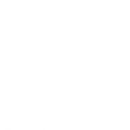
スケジュール
ハーブ真空抽出法
フェールマヴィ認定教室紹介
プロフィール
ライフオーガニスタレッスン
リキッドソープ
レッスン募集案内
出張講座（イベント）
出張講座（企業・団体）
出張講座（住宅展示場）
季節のボタニカルタイム