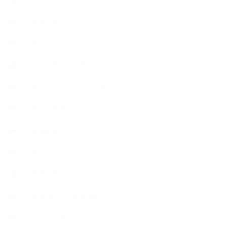
市販の石けん
恋する石けん入門コース
恋する石けん探究コース
手作りコスメ・石けん学
手作り化粧品
教室便利グッズ
暮らしアロマ＋
植物と暮らし
生徒様の声、講座感想
石けんの旅