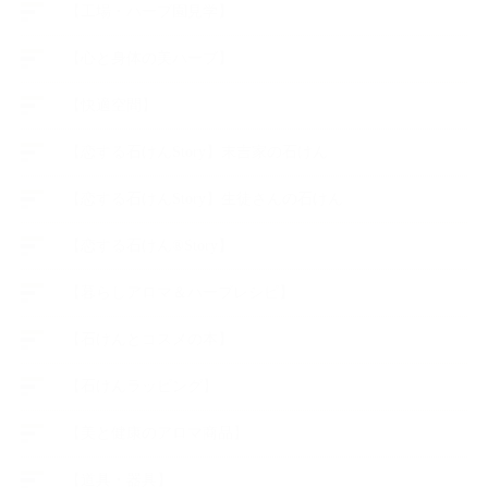
【工場・ハーブ園見学】
【心と身体の美ハーブ】
【快適空間】
【恋する石けんStory】末吉家の石けん
【恋する石けんStory】生徒さんの石けん
【恋する石けん®Story】
【暮らしアロマ＆ハーブレシピ】
【石けんとコスメの本】
【石けんラッピング】
【美と健康のアロマ商品】
【道具・器具】