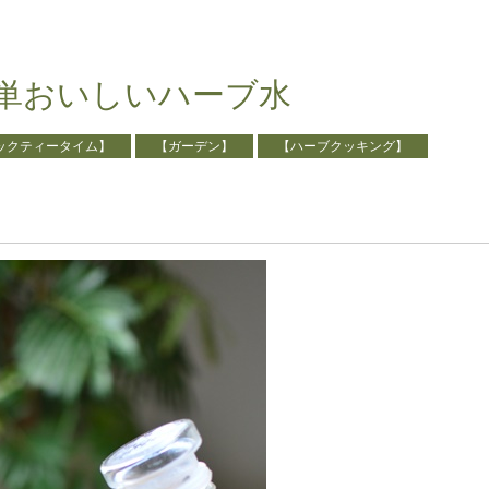
単おいしいハーブ水
ックティータイム】
【ガーデン】
【ハーブクッキング】