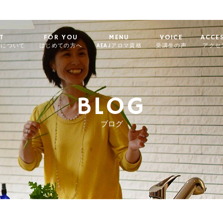
T
FOR YOU
MENU
VOICE
ACCE
ィについて
はじめての方へ
AEAJアロマ資格
受講生の声
アクセ
BLOG
ブログ