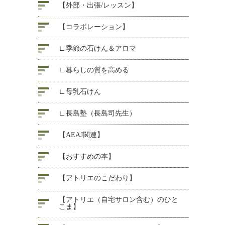
【外部・出張/レッスン】
【コラボレーション】
∟季節の石けん＆アロマ
∟暮らしの質を高める
∟母乳石けん
∟長島塾（長島司先生）
【AEAJ関連】
【おすすめの本】
【アトリエのこだわり】
【アトリエ（自宅サロン含む）のひと
こま】