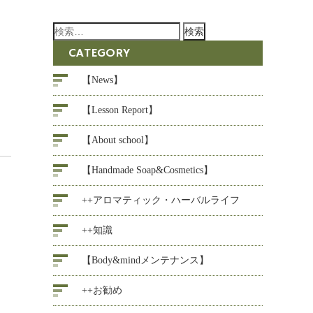
検
索:
CATEGORY
【News】
【Lesson Report】
【About school】
【Handmade Soap&Cosmetics】
++アロマティック・ハーバルライフ
++知識
【Body&mindメンテナンス】
++お勧め