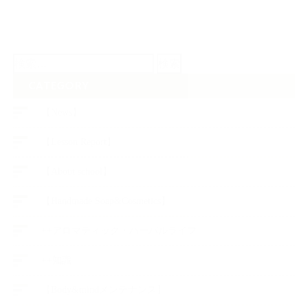
検
索:
CATEGORY
【News】
【Lesson Report】
【About school】
【Handmade Soap&Cosmetics】
++アロマティック・ハーバルライフ
++知識
【Body&mindメンテナンス】