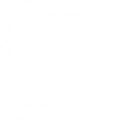
【快適空間】
【恋する石けんStory】末吉家の石けん
【恋する石けんStory】生徒さんの石けん
【恋する石けん®Story】
【暮らしアロマ＆ハーブレシピ】
【石けんとコスメの本】
【石けんラッピング】
【美と健康のアロマ商品】
【道具・器具】
お知らせ
アロマセラピスト資格対応コース