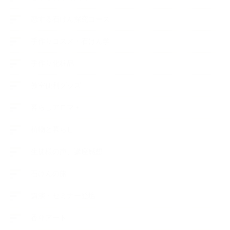
恋する石けん探究コース
手作りコスメ・石けん学
手作り化粧品
教室便利グッズ
暮らしアロマ＋
植物と暮らし
生徒様の声、講座感想
石けんの旅
講演・セミナー登壇
香りアート