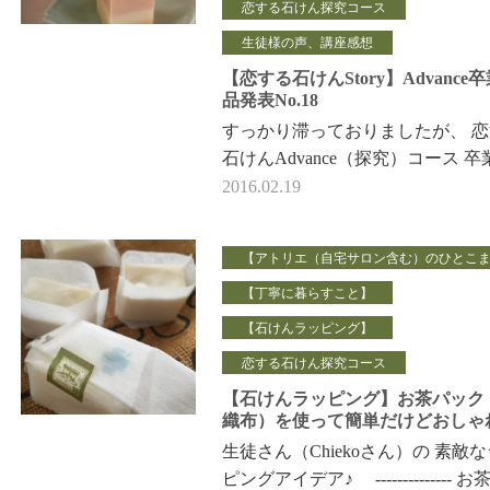
恋する石けん探究コース
生徒様の声、講座感想
【恋する石けんStory】Advance
品発表No.18
すっかり滞っておりましたが、 
石けんAdvance（探究）コース 卒
の石けんたちのご紹介の続きで
2016.02.19
（2014年の木曜日…
【アトリエ（自宅サロン含む）のひとこ
【丁寧に暮らすこと】
【石けんラッピング】
恋する石けん探究コース
【石けんラッピング】お茶パック
織布）を使って簡単だけどおしゃ
生徒さん（Chiekoさん）の 素敵
ピングアイデア♪ -------------- お