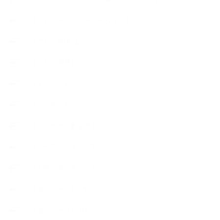
【アロマティックティータイム】
【アロマ環境/山】
【アロマ関連】
【イベント】
【ガーデン】
【セミナー、勉強会】
【ハーブクッキング】
【丁寧に暮らすこと】
【使うハーブ】ア行
【使うハーブ】カ行