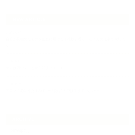
NEW ARTICLE
2026.07.06
自分が見極めたものを正直に届ける｜植物と香り、石けんの仕事で大切に
し…
2026.07.01
ケアは気づくことから始まっている
2026.06.30
アロマの源流をたずねて 〜植物は1人では生きていない〜
ARCHIVE
2026年7月