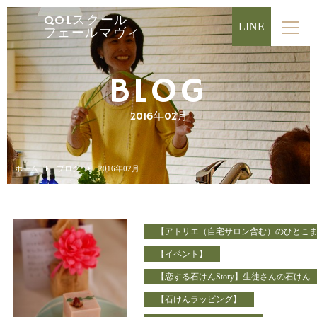
QOLスクール
LINE
フェールマヴィ
BLOG
2016年02月
ホーム
ブログ
2016年02月
【アトリエ（自宅サロン含む）のひとこ
【イベント】
【恋する石けんStory】生徒さんの石けん
【石けんラッピング】