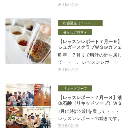
ック （不織布） -------------- …
2016.02.18
出張講座（イベント）
暮らしアロマ＋
【レッスンレポート７月ー９】
シュガースクラブＷＳ@カフェ
ラプティフルール
昨年、７月まで時計の針を戻し
て・・・。 レッスンレポート
は、出張レッスン。 愛する
2016.02.17
地元の活性化イベント 「大倉
山Worksho…
リキッドソープ
【レッスレポート７月ー８】液
体石鹸（リキッドソープ）ＷＳ
@fetecafe
7月に時計の針を戻して・・・
レッスンレポートの続きです。
自由が丘 fetecafe（オーガニ
2016.02.16