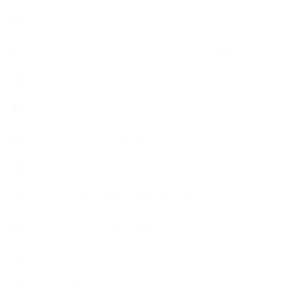
アロマテラピーアドバイザーコースレッスン詳細
アロマテラピーアドバイザー対応アロマ検定コース
アロマテラピーインストラクターコース
アロマハンドセラピストクラス
アロマブレンドデザイナークラス
オープンラボ（リクエストレッスン）
カプセル蒸留講座（減圧水蒸気蒸留）
キッズアロマ・石けん講座
スケジュール
ハーブ真空抽出法