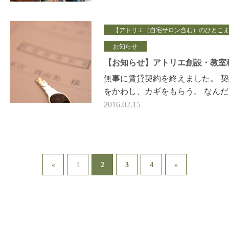
ックカフェ）レッスンは、 液
体せ…
【アトリエ（自宅サロン含む）のひとこ
お知らせ
【お知らせ】アトリエ創設・教室
無事に賃貸契約を終えました。 
をかわし、カギをもらう。 なんだ
う、この胸のドキドキは♡ 保証
2016.02.15
ってくれた夫、「がんばれ！」と
を押す…
2
«
1
3
4
»