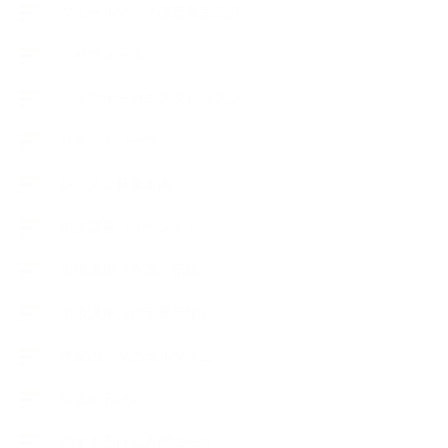
フェールマヴィ認定教室紹介
プロフィール
ライフオーガニスタレッスン
リキッドソープ
レッスン募集案内
出張講座（イベント）
出張講座（企業・団体）
出張講座（住宅展示場）
季節のボタニカルタイム
市販の石けん
恋する石けん入門コース