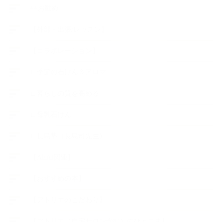
++お勧め
【外部・出張/レッスン】
【コラボレーション】
∟季節の石けん＆アロマ
∟暮らしの質を高める
∟母乳石けん
∟長島塾（長島司先生）
【AEAJ関連】
【おすすめの本】
【アトリエのこだわり】
【アトリエ（自宅サロン含む）のひとこま】