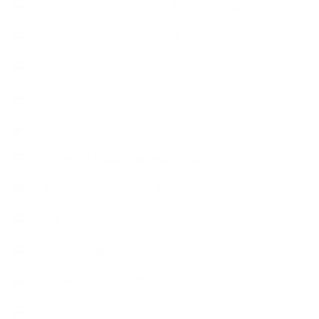
アロマテラピーアドバイザー対応アロマ検定コース
アロマテラピーインストラクターコース
アロマハンドセラピストクラス
アロマブレンドデザイナークラス
オープンラボ（リクエストレッスン）
カプセル蒸留講座（減圧水蒸気蒸留）
キッズアロマ・石けん講座
スケジュール
ハーブ真空抽出法
フェールマヴィ認定教室紹介
プロフィール