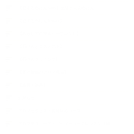
【恋する石けんStory】生徒さんの石けん
【恋する石けん®Story】
【暮らしアロマ＆ハーブレシピ】
【石けんとコスメの本】
【石けんラッピング】
【美と健康のアロマ商品】
【道具・器具】
お知らせ
アロマセラピスト資格対応コース
アロマテラピーアドバイザーコースレッスン詳細