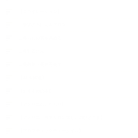
【コラボレーション】
∟季節の石けん＆アロマ
∟暮らしの質を高める
∟母乳石けん
∟長島塾（長島司先生）
【AEAJ関連】
【おすすめの本】
【アトリエのこだわり】
【アトリエ（自宅サロン含む）のひとこま】
【アロマティックティータイム】