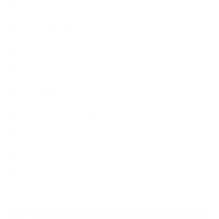
手作りコスメ・石けん学
手作り化粧品
教室便利グッズ
暮らしアロマ＋
植物と暮らし
生徒様の声、講座感想
石けんの旅
講演・セミナー登壇
香りアート
NEW ARTICLE