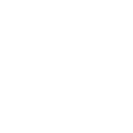
ライフオーガニスタレッスン
リキッドソープ
レッスン募集案内
出張講座（イベント）
出張講座（企業・団体）
出張講座（住宅展示場）
季節のボタニカルタイム
市販の石けん
恋する石けん入門コース
恋する石けん探究コース