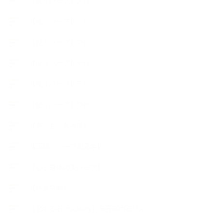
【使うハーブ】タ行
【使うハーブ】ハ行
【使うハーブ】マ行
【使うハーブ】ヤ行
【使うハーブ】ラ行
【使うハーブ】ワ行
【展示会、見本市】
【工場・ハーブ園見学】
【心と身体の美ハーブ】
【快適空間】
【恋する石けんStory】末吉家の石けん