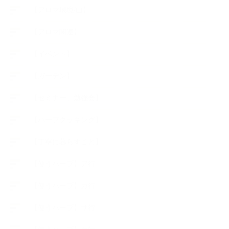
【アロマ環境/山】
【アロマ関連】
【イベント】
【ガーデン】
【セミナー、勉強会】
【ハーブクッキング】
【丁寧に暮らすこと】
【使うハーブ】ア行
【使うハーブ】カ行
【使うハーブ】サ行