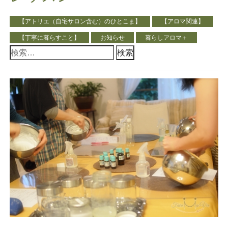
【アトリエ（自宅サロン含む）のひとこま】
【アロマ関連】
【丁寧に暮らすこと】
お知らせ
暮らしアロマ＋
検
索: