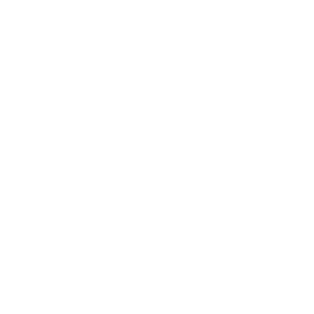
2026.07.06
自分が見極めたものを正直に届ける｜植物と香り、石けんの仕事で大切に
し…
2026.07.01
ケアは気づくことから始まっている
2026.06.30
アロマの源流をたずねて 〜植物は1人では生きていない〜
ARCHIVE
2026年7月
2026年6月