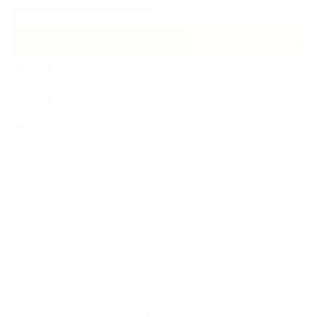
検
索:
CATEGORY
【News】
【Lesson Report】
【About school】
【Handmade Soap&Cosmetics】
++アロマティック・ハーバルライフ
++知識
【Body&mindメンテナンス】
++お勧め
【外部・出張/レッスン】