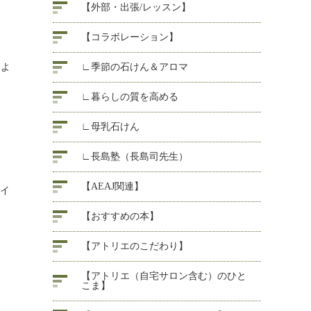
【外部・出張/レッスン】
【コラボレーション】
るよ
∟季節の石けん＆アロマ
∟暮らしの質を高める
∟母乳石けん
∟長島塾（長島司先生）
【AEAJ関連】
アイ
【おすすめの本】
【アトリエのこだわり】
【アトリエ（自宅サロン含む）のひと
こま】