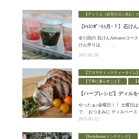
【アトリエ（自宅サロン含む）
【ﾚｯｽﾝﾎﾟｰﾄ3月ｰ１】石けんA
全11回の 石けんAdvanceコ
けん作りは、 …
2015.05.26
【アロマティックティータイム
【丁寧に暮らすこと】
【
【ハーブレシピ】ディルを
やったぁ♪金曜日！！ 土曜日
で、 おつまみに ディルペース
2015.05.22
【Body&mindメンテナンス】