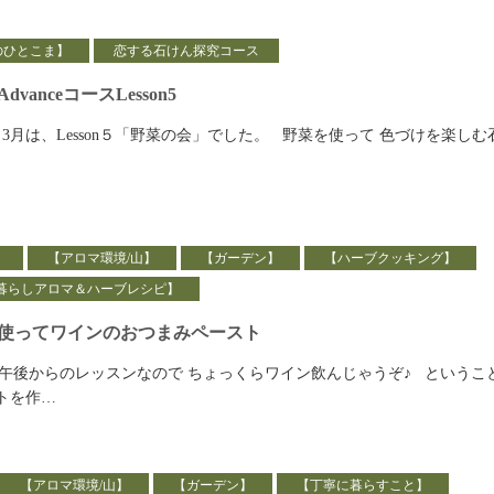
のひとこま】
恋する石けん探究コース
dvanceコースLesson5
ース 3月は、Lesson５「野菜の会」でした。 野菜を使って 色づけを楽しむ
】
【アロマ環境/山】
【ガーデン】
【ハーブクッキング】
暮らしアロマ＆ハーブレシピ】
使ってワインのおつまみペースト
は午後からのレッスンなので ちょっくらワイン飲んじゃうぞ♪ というこ
トを作…
【アロマ環境/山】
【ガーデン】
【丁寧に暮らすこと】