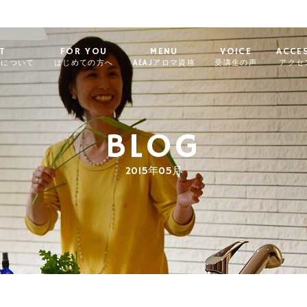
T
FOR YOU
MENU
VOICE
ACCE
ィについて
はじめての方へ
AEAJアロマ資格
受講生の声
アクセ
BLOG
2015年05月