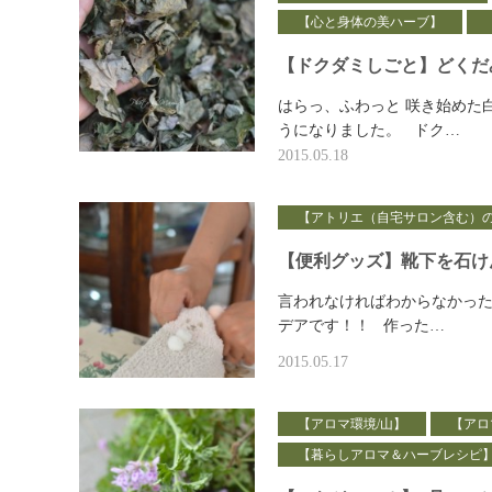
【心と身体の美ハーブ】
【ドクダミしごと】どくだ
はらっ、ふわっと 咲き始めた
うになりました。 ドク…
2015.05.18
【アトリエ（自宅サロン含む）
【便利グッズ】靴下を石け
言われなければわからなかった
デアです！！ 作った…
2015.05.17
【アロマ環境/山】
【アロ
【暮らしアロマ＆ハーブレシピ