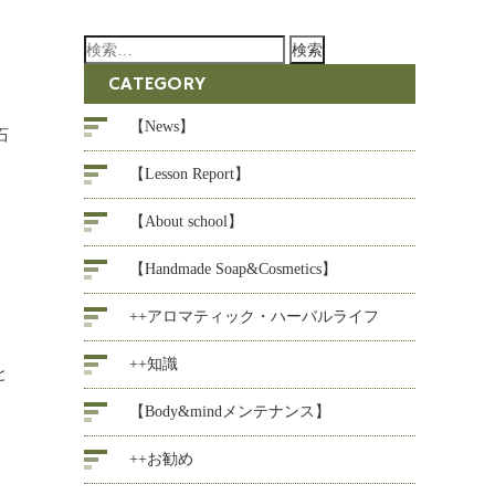
検
索:
CATEGORY
【News】
石
【Lesson Report】
【About school】
【Handmade Soap&Cosmetics】
++アロマティック・ハーバルライフ
++知識
と
【Body&mindメンテナンス】
++お勧め