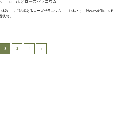
re ma vieとローズゼラニウム
 鉢数にして結構あるローズゼラニウム。 １鉢だけ、離れた場所にあ
置状態。 …
2
3
4
»