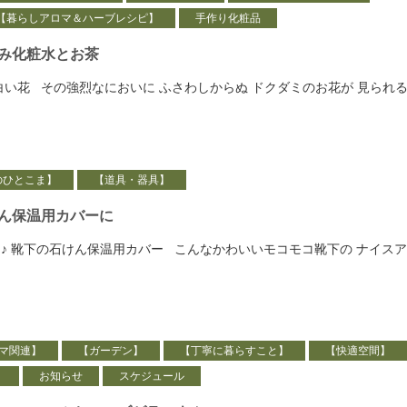
【暮らしアロマ＆ハーブレシピ】
手作り化粧品
み化粧水とお茶
白い花 その強烈なにおいに ふさわしからぬ ドクダミのお花が 見られ
のひとこま】
【道具・器具】
ん保温用カバーに
♪ 靴下の石けん保温用カバー こんなかわいいモコモコ靴下の ナイス
マ関連】
【ガーデン】
【丁寧に暮らすこと】
【快適空間】
】
お知らせ
スケジュール