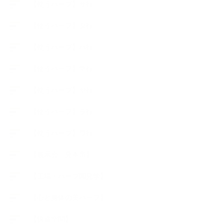
【使うハーブ】サ行
【使うハーブ】タ行
【使うハーブ】ハ行
【使うハーブ】マ行
【使うハーブ】ヤ行
【使うハーブ】ラ行
【使うハーブ】ワ行
【展示会、見本市】
【工場・ハーブ園見学】
【心と身体の美ハーブ】
【快適空間】