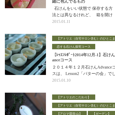
緒に包んでるもの
石けんをいい状態で 保存する方
法とは異なるけれど、 箱を開け
た時に「わぁ♪」って ワクワクし
2015.01.11
てもらえたらうれしいな。
&nbs…
【アトリエ（自宅サロン含む）のひとこ
恋する石けん探究コース
【ﾚｯｽﾝﾚﾎﾟｰﾄ2014年12月-1】石けん
anceコース
２０１４年１２月石けんAdvance
スは、 Lesson2「バターの会」で
た。 バター・・・といっても い
2015.01.10
ろな種類があり、 …
【アトリエのこだわり】
【アトリエ（自宅サロン含む）のひとこ
【アロマ環境/山】
【ガーデン】