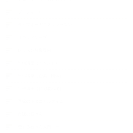
プロフィール
ライフオーガニスタレッスン
リキッドソープ
レッスン募集案内
出張講座（イベント）
出張講座（企業・団体）
出張講座（住宅展示場）
季節のボタニカルタイム
市販の石けん
恋する石けん入門コース