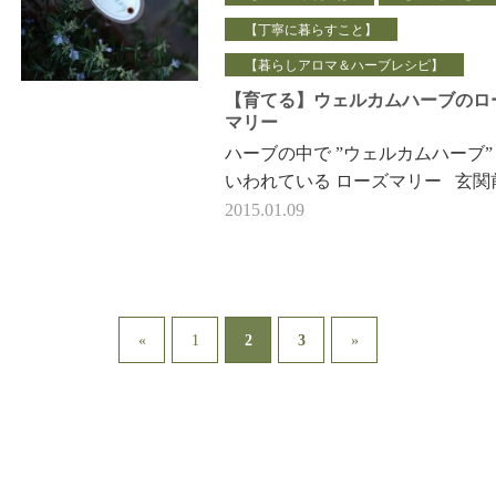
【丁寧に暮らすこと】
【暮らしアロマ＆ハーブレシピ】
【育てる】ウェルカムハーブのロ
マリー
ハーブの中で ”ウェルカムハーブ”
いわれている ローズマリー 玄関
１つあるといいですね♪♪ 教室や
2015.01.09
ンをされてい…
2
«
1
3
»