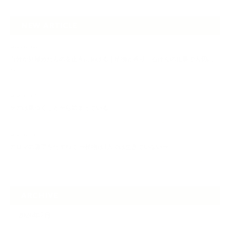
NEW ARTICLE
2026.07.06
自分が見極めたものを正直に届ける｜植物と香り、石けんの仕事で大切に
し…
2026.07.01
ケアは気づくことから始まっている
2026.06.30
アロマの源流をたずねて 〜植物は1人では生きていない〜
ARCHIVE
2026年7月