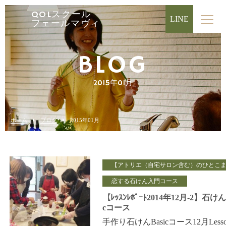
QOLスクール
LINE
フェールマヴィ
BLOG
2015年01月
ホーム
ブログ
2015年01月
【アトリエ（自宅サロン含む）のひとこ
恋する石けん入門コース
【ﾚｯｽﾝﾚﾎﾟｰﾄ2014年12月-2】石けんB
cコース
手作り石けんBasicコース12月Lesso