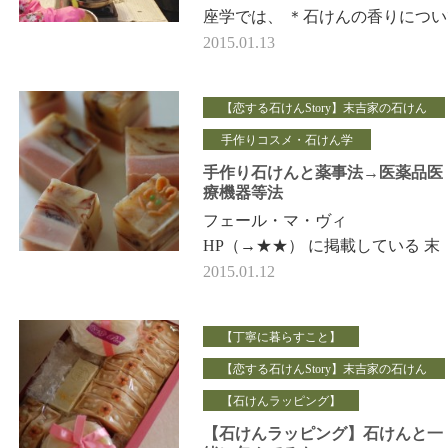
座学では、 ＊石けんの香りについ
濃度、ブレンドの考え方 ＊石け
2015.01.13
ンプーについて 具体的な石けんシ
ン…
【恋する石けんStory】末吉家の石けん
手作りコスメ・石けん学
手作り石けんと薬事法→医薬品医
療機器等法
フェール・マ・ヴィ
HP（→★★） に掲載している 末
吉家の石けん 生徒さんの卒業制
2015.01.12
作のデザインに 「こんな感じに
したいです」と おっし…
【丁寧に暮らすこと】
【恋する石けんStory】末吉家の石けん
【石けんラッピング】
【石けんラッピング】石けんと一