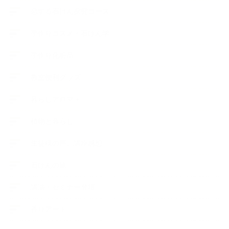
恋する石けん探究コース
手作りコスメ・石けん学
手作り化粧品
教室便利グッズ
暮らしアロマ＋
植物と暮らし
生徒様の声、講座感想
石けんの旅
講演・セミナー登壇
香りアート