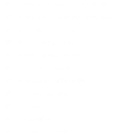
アロマテラピーアドバイザーコースレッスン詳細
アロマテラピーアドバイザー対応アロマ検定コース
アロマテラピーインストラクターコース
アロマハンドセラピストクラス
アロマブレンドデザイナークラス
オープンラボ（リクエストレッスン）
カプセル蒸留講座（減圧水蒸気蒸留）
キッズアロマ・石けん講座
スケジュール
ハーブ真空抽出法
フェールマヴィ認定教室紹介