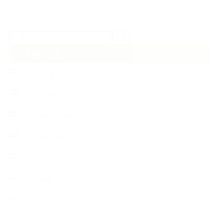
検
索:
CATEGORY
【News】
【Lesson Report】
【About school】
【Handmade Soap&Cosmetics】
++アロマティック・ハーバルライフ
++知識
【Body&mindメンテナンス】