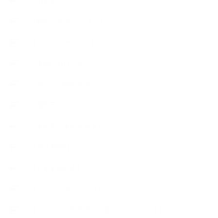
++お勧め
【外部・出張/レッスン】
【コラボレーション】
∟季節の石けん＆アロマ
∟暮らしの質を高める
∟母乳石けん
∟長島塾（長島司先生）
【AEAJ関連】
【おすすめの本】
【アトリエのこだわり】
【アトリエ（自宅サロン含む）のひとこま】