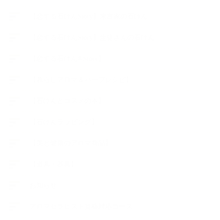
【恋する石けんStory】末吉家の石けん
【恋する石けんStory】生徒さんの石けん
【恋する石けん®Story】
【暮らしアロマ＆ハーブレシピ】
【石けんとコスメの本】
【石けんラッピング】
【美と健康のアロマ商品】
【道具・器具】
お知らせ
アロマセラピスト資格対応コース