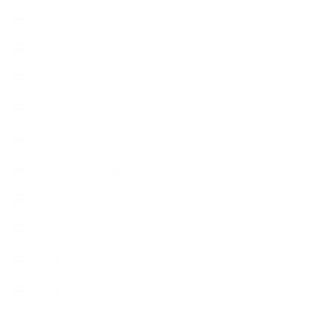
【アロマティックティータイム】
【アロマ環境/山】
【アロマ関連】
【イベント】
【ガーデン】
【セミナー、勉強会】
【ハーブクッキング】
【丁寧に暮らすこと】
【使うハーブ】ア行
【使うハーブ】カ行