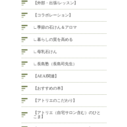
【外部・出張/レッスン】
【コラボレーション】
∟季節の石けん＆アロマ
∟暮らしの質を高める
∟母乳石けん
∟長島塾（長島司先生）
【AEAJ関連】
【おすすめの本】
【アトリエのこだわり】
【アトリエ（自宅サロン含む）のひと
こま】