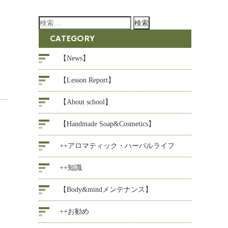
検
索:
CATEGORY
【News】
【Lesson Report】
【About school】
【Handmade Soap&Cosmetics】
++アロマティック・ハーバルライフ
++知識
【Body&mindメンテナンス】
++お勧め