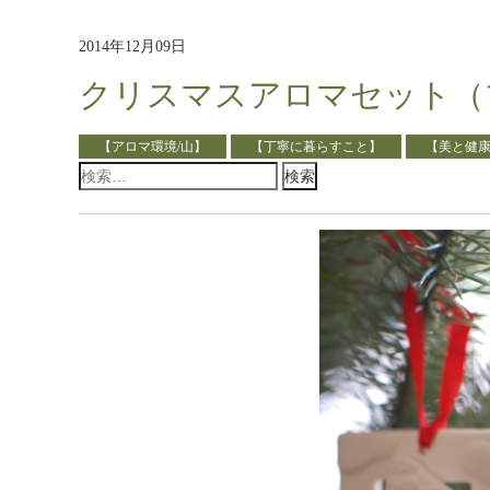
2014年12月09日
クリスマスアロマセット（
【アロマ環境/山】
【丁寧に暮らすこと】
【美と健
検
索: