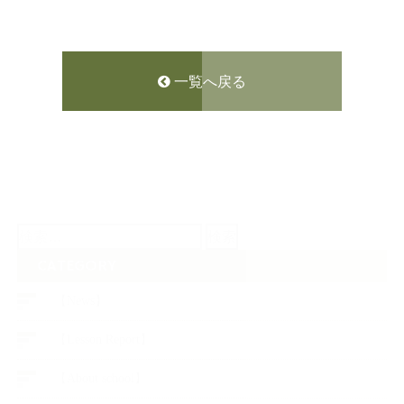
一覧へ戻る
検
索:
CATEGORY
【News】
【Lesson Report】
【About school】