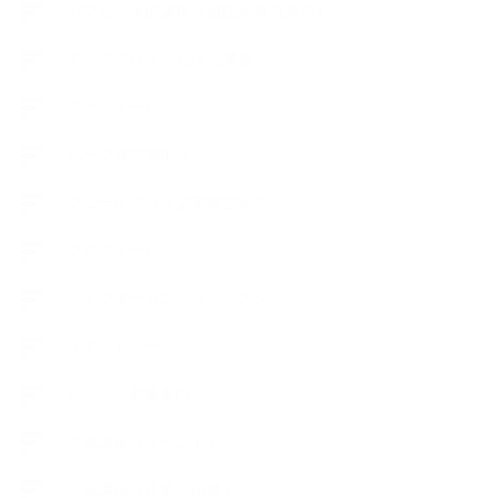
カプセル蒸留講座（減圧水蒸気蒸留）
キッズアロマ・石けん講座
スケジュール
ハーブ真空抽出法
フェールマヴィ認定教室紹介
プロフィール
ライフオーガニスタレッスン
リキッドソープ
レッスン募集案内
出張講座（イベント）
出張講座（企業・団体）