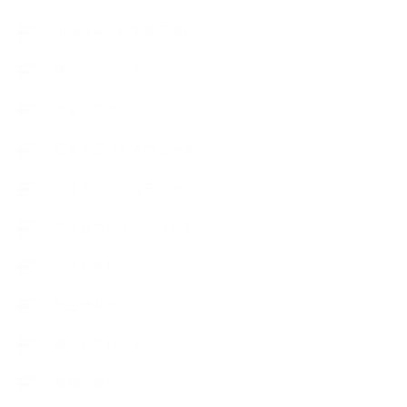
出張講座（住宅展示場）
季節のボタニカルタイム
市販の石けん
恋する石けん入門コース
恋する石けん探究コース
手作りコスメ・石けん学
手作り化粧品
教室便利グッズ
暮らしアロマ＋
植物と暮らし