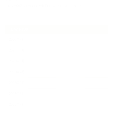
2026.06.30
アロマの源流をたずねて 〜植物は1人では生きていない〜
ARCHIVE
2026年7月
2026年6月
2026年5月
2026年4月
2025年9月
2025年8月
2025年7月