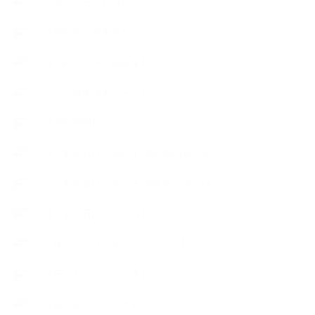
【使うハーブ】ワ行
【展示会、見本市】
【工場・ハーブ園見学】
【心と身体の美ハーブ】
【快適空間】
【恋する石けんStory】末吉家の石けん
【恋する石けんStory】生徒さんの石けん
【恋する石けん®Story】
【暮らしアロマ＆ハーブレシピ】
【石けんとコスメの本】
【石けんラッピング】