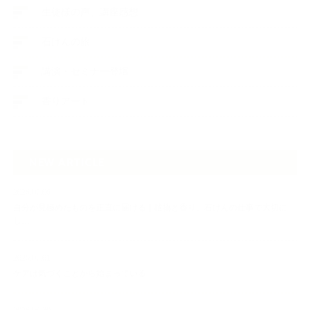
生徒様の声、講座感想
石けんの旅
講演・セミナー登壇
香りアート
NEW ARTICLE
2026.07.06
自分が見極めたものを正直に届ける｜植物と香り、石けんの仕事で大切に
し…
2026.07.01
ケアは気づくことから始まっている