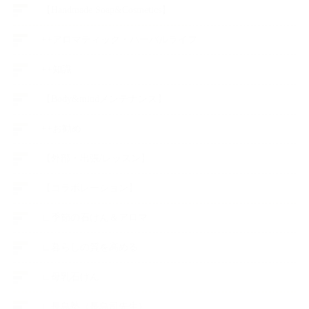
【Handmade Soap&Cosmetics】
++アロマティック・ハーバルライフ
++知識
【Body&mindメンテナンス】
++お勧め
【外部・出張/レッスン】
【コラボレーション】
∟季節の石けん＆アロマ
∟暮らしの質を高める
∟母乳石けん
∟長島塾（長島司先生）