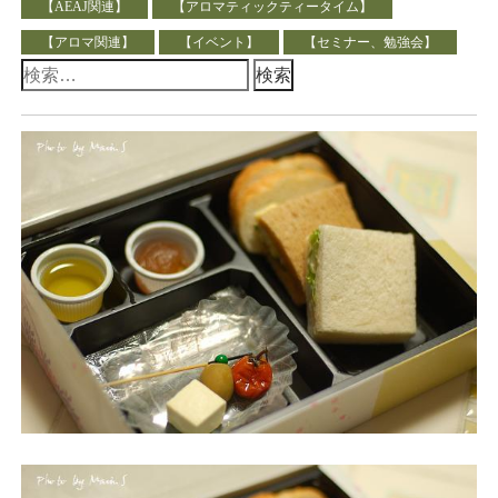
【AEAJ関連】
【アロマティックティータイム】
【アロマ関連】
【イベント】
【セミナー、勉強会】
検
索: