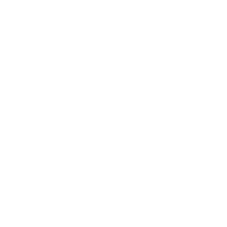
【美と健康のアロマ商品】
【道具・器具】
お知らせ
アロマセラピスト資格対応コース
アロマテラピーアドバイザーコースレッスン詳細
アロマテラピーアドバイザー対応アロマ検定コース
アロマテラピーインストラクターコース
アロマハンドセラピストクラス
アロマブレンドデザイナークラス
オープンラボ（リクエストレッスン）