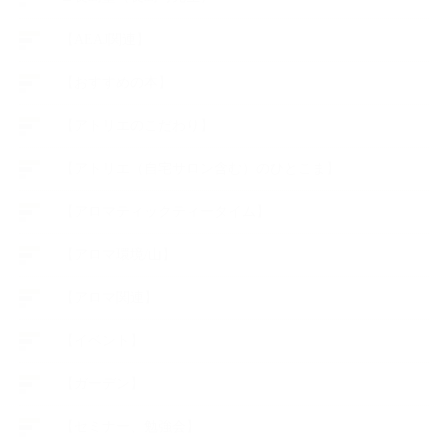
【AEAJ関連】
【おすすめの本】
【アトリエのこだわり】
【アトリエ（自宅サロン含む）のひとこま】
【アロマティックティータイム】
【アロマ環境/山】
【アロマ関連】
【イベント】
【ガーデン】
【セミナー、勉強会】