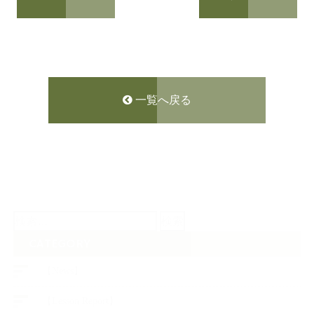
一覧へ戻る
検
索:
CATEGORY
【News】
【Lesson Report】