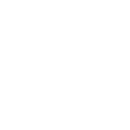
【石けんラッピング】
【美と健康のアロマ商品】
【道具・器具】
お知らせ
アロマセラピスト資格対応コース
アロマテラピーアドバイザーコースレッスン詳細
アロマテラピーアドバイザー対応アロマ検定コース
アロマテラピーインストラクターコース
アロマハンドセラピストクラス
アロマブレンドデザイナークラス