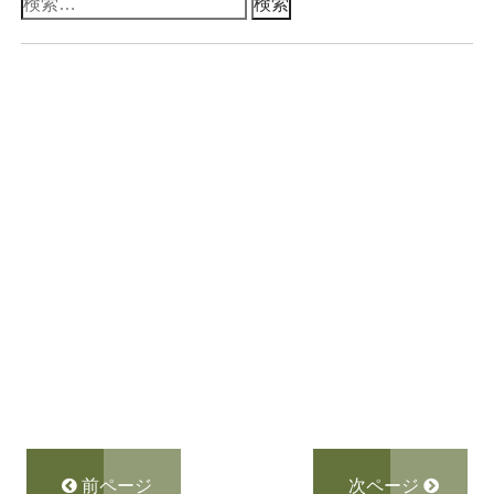
検
索:
前ページ
次ページ