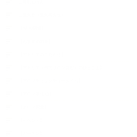
∟母乳石けん
∟長島塾（長島司先生）
【AEAJ関連】
【おすすめの本】
【アトリエのこだわり】
【アトリエ（自宅サロン含む）のひとこま】
【アロマティックティータイム】
【アロマ環境/山】
【アロマ関連】
【イベント】
【ガーデン】