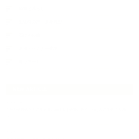
植物と暮らし
生徒様の声、講座感想
石けんの旅
講演・セミナー登壇
香りアート
NEW ARTICLE
2026.07.06
自分が見極めたものを正直に届ける｜植物と香り、石けんの仕事で大切に
し…
2026.07.01