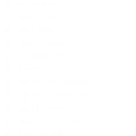
【使うハーブ】ラ行
【使うハーブ】ワ行
【展示会、見本市】
【工場・ハーブ園見学】
【心と身体の美ハーブ】
【快適空間】
【恋する石けんStory】末吉家の石けん
【恋する石けんStory】生徒さんの石けん
【恋する石けん®Story】
【暮らしアロマ＆ハーブレシピ】
【石けんとコスメの本】