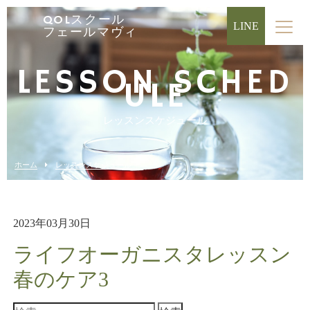
QOLスクール
LINE
フェールマヴィ
LESSON SCHED
ULE
レッスンスケジュール
ホーム
レッスンスケジュール
2023年03月30日
ライフオーガニスタレッスン
春のケア3