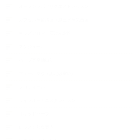
オープンラボ（リクエストレッスン）
カプセル蒸留講座（減圧水蒸気蒸留）
キッズアロマ・石けん講座
スケジュール
ハーブ真空抽出法
フェールマヴィ認定教室紹介
プロフィール
ライフオーガニスタレッスン
リキッドソープ
レッスン募集案内