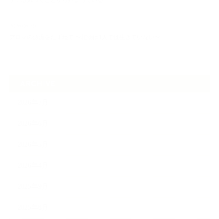
ケアは気づくことから始まっている
2026.06.30
アロマの源流をたずねて 〜植物は1人では生きていない〜
ARCHIVE
2026年7月
2026年6月
2026年5月
2026年4月
2025年9月
2025年8月