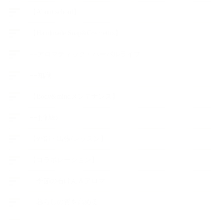
【About school】
【Handmade Soap&Cosmetics】
++アロマティック・ハーバルライフ
++知識
【Body&mindメンテナンス】
++お勧め
【外部・出張/レッスン】
【コラボレーション】
∟季節の石けん＆アロマ
∟暮らしの質を高める