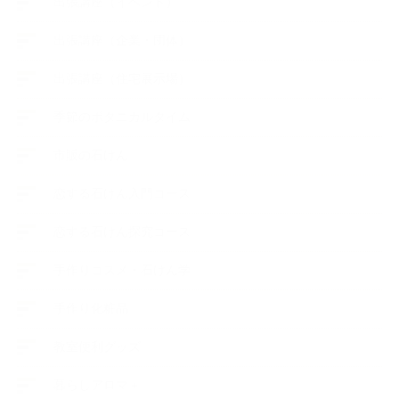
出張講座（イベント）
出張講座（企業・団体）
出張講座（住宅展示場）
季節のボタニカルタイム
市販の石けん
恋する石けん入門コース
恋する石けん探究コース
手作りコスメ・石けん学
手作り化粧品
教室便利グッズ
暮らしアロマ＋