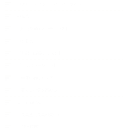
++アロマティック・ハーバルライフ
++知識
【Body&mindメンテナンス】
++お勧め
【外部・出張/レッスン】
【コラボレーション】
∟季節の石けん＆アロマ
∟暮らしの質を高める
∟母乳石けん
∟長島塾（長島司先生）
【AEAJ関連】