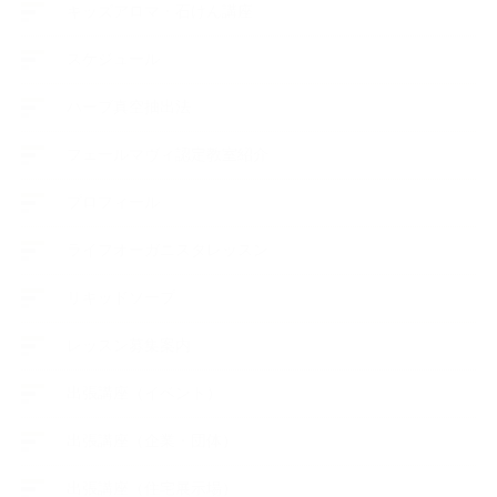
キッズアロマ・石けん講座
スケジュール
ハーブ真空抽出法
フェールマヴィ認定教室紹介
プロフィール
ライフオーガニスタレッスン
リキッドソープ
レッスン募集案内
出張講座（イベント）
出張講座（企業・団体）
出張講座（住宅展示場）