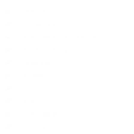
【おすすめの本】
【アトリエのこだわり】
【アトリエ（自宅サロン含む）のひとこま】
【アロマティックティータイム】
【アロマ環境/山】
【アロマ関連】
【イベント】
【ガーデン】
【セミナー、勉強会】
【ハーブクッキング】