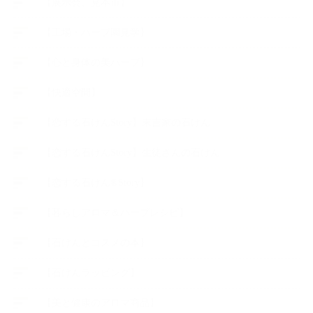
【展示会、見本市】
【工場・ハーブ園見学】
【心と身体の美ハーブ】
【快適空間】
【恋する石けんStory】末吉家の石けん
【恋する石けんStory】生徒さんの石けん
【恋する石けん®Story】
【暮らしアロマ＆ハーブレシピ】
【石けんとコスメの本】
【石けんラッピング】
【美と健康のアロマ商品】