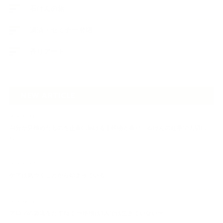
石けんの旅
講演・セミナー登壇
香りアート
NEW ARTICLE
2026.07.06
自分が見極めたものを正直に届ける｜植物と香り、石けんの仕事で大切に
し…
2026.07.01
ケアは気づくことから始まっている
2026.06.30
アロマの源流をたずねて 〜植物は1人では生きていない〜