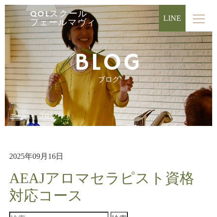
QOLスクール
LINE
フェールマヴィ
BLOG
ブログ
ホーム
ブログ
2025年09月16日
AEAJアロマセラピスト資格
対応コース