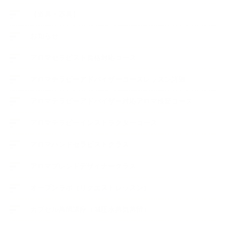
【道具・器具】
お知らせ
アロマセラピスト資格対応コース
アロマテラピーアドバイザーコースレッスン詳細
アロマテラピーアドバイザー対応アロマ検定コース
アロマテラピーインストラクターコース
アロマハンドセラピストクラス
アロマブレンドデザイナークラス
オープンラボ（リクエストレッスン）
カプセル蒸留講座（減圧水蒸気蒸留）