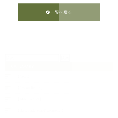
一覧へ戻る
検
索:
CATEGORY
【News】
【Lesson Report】
【About school】
【Handmade Soap&Cosmetics】