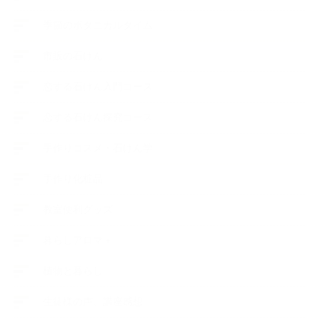
季節のボタニカルタイム
市販の石けん
恋する石けん入門コース
恋する石けん探究コース
手作りコスメ・石けん学
手作り化粧品
教室便利グッズ
暮らしアロマ＋
植物と暮らし
生徒様の声、講座感想