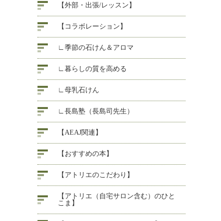
【外部・出張/レッスン】
【コラボレーション】
∟季節の石けん＆アロマ
∟暮らしの質を高める
∟母乳石けん
∟長島塾（長島司先生）
【AEAJ関連】
【おすすめの本】
【アトリエのこだわり】
【アトリエ（自宅サロン含む）のひと
こま】