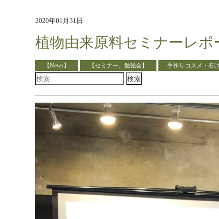
2020年01月31日
植物由来原料セミナーレポ
【News】
【セミナー、勉強会】
手作りコスメ・石
検
索: