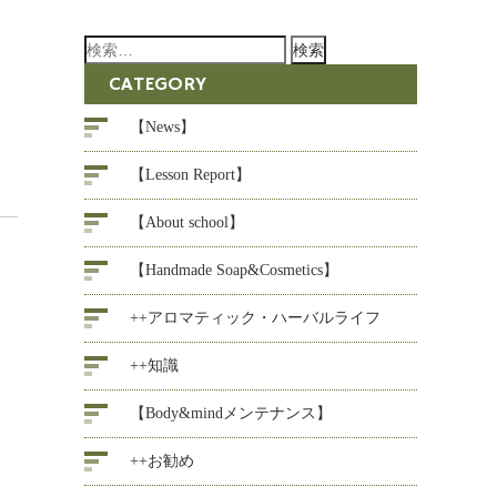
検
索:
CATEGORY
【News】
【Lesson Report】
【About school】
【Handmade Soap&Cosmetics】
++アロマティック・ハーバルライフ
++知識
【Body&mindメンテナンス】
++お勧め