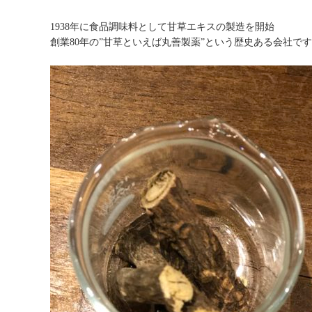
1938
年に食品調味料として甘草エキスの製造を開始
創業
80
年の
”
甘草といえば丸善製薬
”
という歴史ある会社です