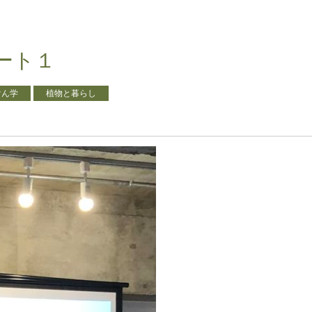
ート１
けん学
植物と暮らし