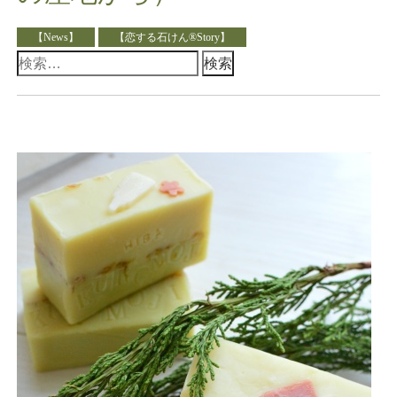
【News】
【恋する石けん®Story】
検
索: