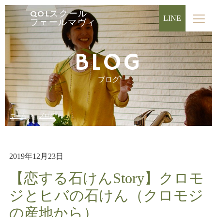
QOLスクール
LINE
フェールマヴィ
BLOG
ブログ
ホーム
ブログ
2019年12月23日
【恋する石けんStory】クロモ
ジとヒバの石けん（クロモジ
の産地から）